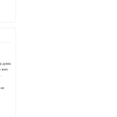
ор дома
м жил
..
 не