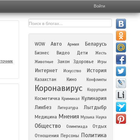
Войти
Авто
Беларусь
WOW
Армия
Бизнес
Видео
Дети
Жесть
точник
Закон
Здоровье
Животные
Игры
Интернет
История
Искусство
Казахстан
Кино
Конфликты
Коронавирус
Коррупция
Кулинария
Косметичка
Криминал
Ликбез
Лытдыбр
Литература
Мнения
Медицина
Музыка
Наука
Общество
Отдых
Олимпиада
Политика
Отношения
Персоны