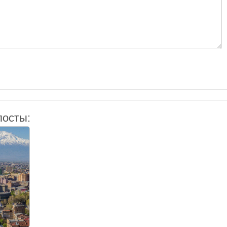
посты: