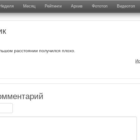
Неделя
Месяц
Рейтинги
Архив
Фототоп
Видеотоп
ик
ольшом расстоянии получился плохо.
Ис
омментарий