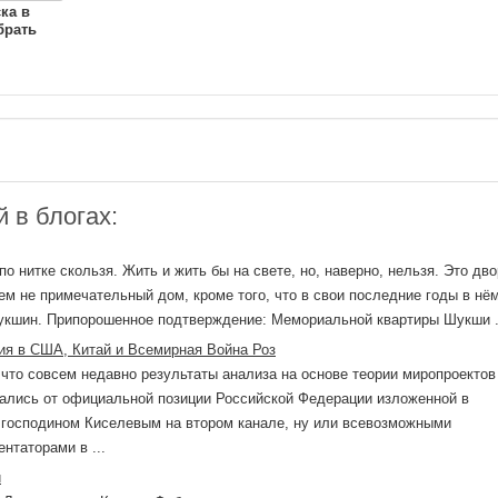
ка в
брать
 в блогах:
по нитке скользя. Жить и жить бы на свете, но, наверно, нельзя. Это дв
ем не примечательный дом, кроме того, что в свои последние годы в нё
кшин. Припорошенное подтверждение: Мемориальной квартиры Шукши .
ия в США, Китай и Всемирная Война Роз
 что совсем недавно результаты анализа на основе теории миропроектов
ались от официальной позиции Российской Федерации изложенной в
 господином Киселевым на втором канале, ну или всевозможными
нтаторами в ...
и