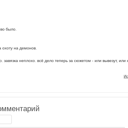
иво было.
на охоту на демонов.
 завязка неплохо. всё дело теперь за сюжетом - или вывезут, или н
Ис
омментарий