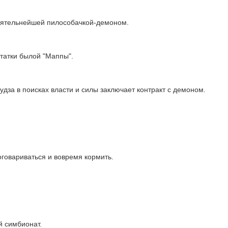
обятельнейшей пилособачкой-демоном.
татки былой "Маппы".
кудза в поисках власти и силы заключает контракт с демоном.
оговариваться и вовремя кормить.
й симбионат.