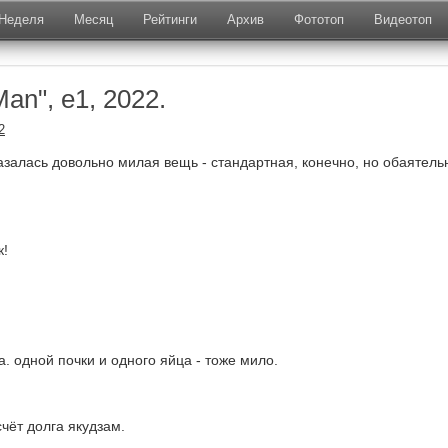
Неделя
Месяц
Рейтинги
Архив
Фототоп
Видеотоп
an", е1, 2022.
2
казалась довольно милая вещь - стандартная, конечно, но обаятель
к!
. одной почки и одного яйца - тоже мило.
чёт долга якудзам.