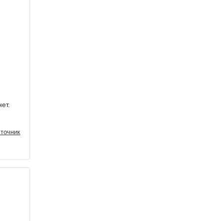
ет.
точник