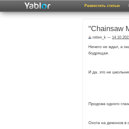
Разместить статью
"Chainsaw M
rotten_k
—
14.10.202
Ничего не ждал, а о
бодрящая.
И да, это не школьни
Продожа одного глаза
Охота на демонов в с