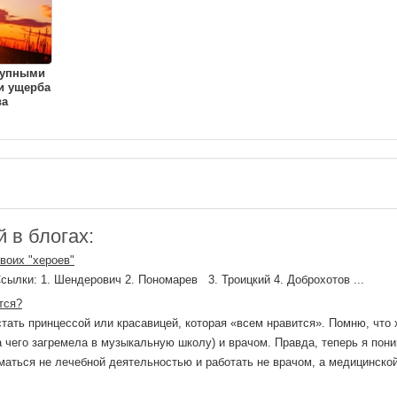
рупными
и ущерба
ва
 в блогах:
воих "хероев"
ылки: 1. Шендерович 2. Пономарев 3. Троицкий 4. Доброхотов ...
тся?
стать принцессой или красавицей, которая «всем нравится». Помню, что 
за чего загремела в музыкальную школу) и врачом. Правда, теперь я пон
маться не лечебной деятельностью и работать не врачом, а медицинской 