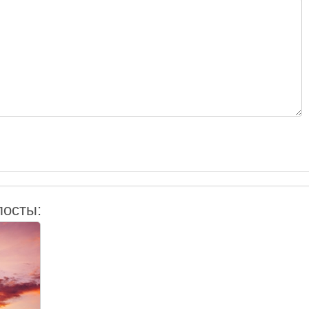
посты: