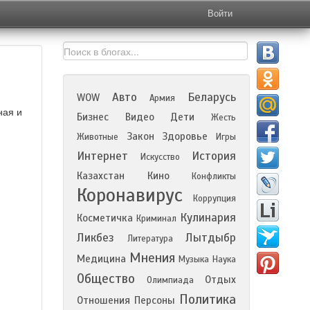
Войти
Авто
Беларусь
WOW
Армия
ная и
Бизнес
Видео
Дети
Жесть
Закон
Здоровье
Животные
Игры
Интернет
История
Искусство
Казахстан
Кино
Конфликты
Коронавирус
Коррупция
Кулинария
Косметичка
Криминал
Ликбез
Лытдыбр
Литература
Мнения
Медицина
Музыка
Наука
Общество
Отдых
Олимпиада
Политика
Отношения
Персоны