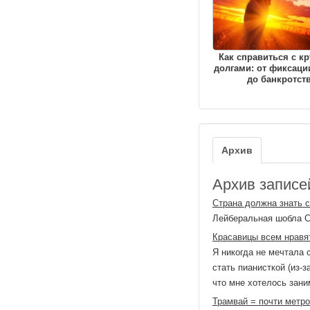
Как справиться с к
долгами: от фиксаци
до банкротст
Архив
Архив записей
Страна должна знать с
Лейберальная шобла Сс
Красавицы всем нравя
Я никогда не мечтала 
стать пианисткой (из-
что мне хотелось зани
Трамвай = почти метро