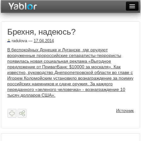
Разместить статью
Войти
Брехня, надеюсь?
Неделя
radulova
—
17.04.2014
Месяц
В беспокойных Донецке и Луганске, где орудуют
вооруженные пророссийские сепаратисты-террористы
Рейтинги
появилась новая социальная реклама «Выгодное
предложение от ПриватБанк: $10000 за москаля». Как
Архив
известно, руководство Днепропетровской области во главе с
Игорем Коломойским установило вознаграждение за поимку
Фототоп
российских наемников и сдаче оружия. За каждого
переданного «зеленого человечка» - вознаграждение 10
Видеотоп
тысяч долларов США».
Источник