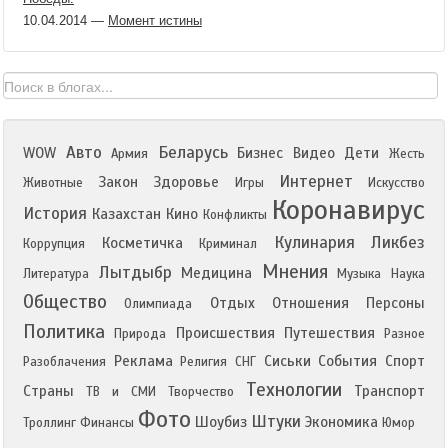
10.04.2014
—
Момент истины
Авто
Беларусь
WOW
Бизнес
Видео
Дети
Армия
Жесть
Интернет
Закон
Здоровье
Животные
Игры
Искусство
Коронавирус
История
Казахстан
Кино
Конфликты
Кулинария
Ликбез
Косметичка
Коррупция
Криминал
Мнения
Лытдыбр
Медицина
Литература
Музыка
Наука
Общество
Отдых
Отношения
Персоны
Олимпиада
Политика
Происшествия
Путешествия
Природа
Разное
Реклама
Сиськи
События
Спорт
Разоблачения
Религия
СНГ
Технологии
Страны
Транспорт
ТВ и СМИ
Творчество
Фото
Штуки
Шоубиз
Экономика
Троллинг
Финансы
Юмор