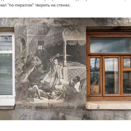
чал "по-пиратски" творить на стенах.