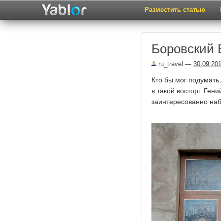
Разместить статью
Боровский 
ru_travel
—
30.09.20
Кто бы мог подумать,
в такой восторг. Ген
заинтересованно наб