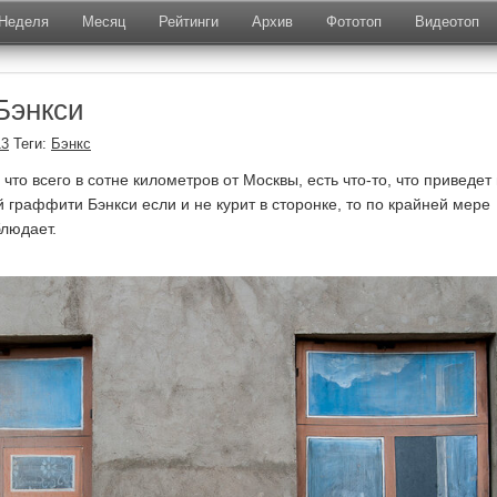
Неделя
Месяц
Рейтинги
Архив
Фототоп
Видеотоп
Бэнкси
13
Теги:
Бэнкс
 что всего в сотне километров от Москвы, есть что-то, что приведет
ий граффити Бэнкси если и не курит в сторонке, то по крайней мере
людает.