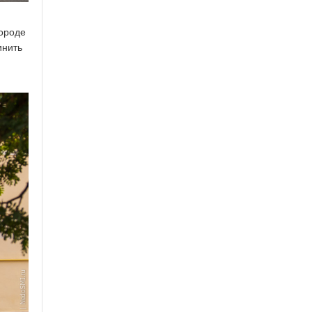
городе
инить