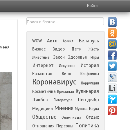
Войти
Авто
Беларусь
WOW
Армия
 меня
Бизнес
Видео
Дети
Жесть
Закон
Здоровье
Животные
Игры
Интернет
История
Искусство
Казахстан
Кино
Конфликты
Коронавирус
Коррупция
Кулинария
Косметичка
Криминал
Ликбез
Лытдыбр
Литература
Мнения
Медицина
Музыка
Наука
Общество
Отдых
Олимпиада
Политика
Отношения
Персоны