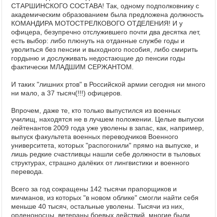
СТАРШИНСКОГО СОСТАВА! Так, одному подполковнику с
академическим образованием была предложена должность
КОМАНДИРА МОТОСТРЕЛКОВОГО ОТДЕЛЕНИЯ! И у
офицера, безупречно отслужившего почти два десятка лет,
есть выбор: либо плюнуть на отданные службе годы и
уволиться без пенсии и выходного пособия, либо смирить
гордыню и дослуживать недостающие до пенсии годы
фактически МЛАДШИМ СЕРЖАНТОМ.
И таких "лишних ртов" в Российской армии сегодня ни много
ни мало, а 37 тысяч(!!!) офицеров.
Впрочем, даже те, кто только выпустился из военных
училищ, находятся не в лучшем положении. Целые выпуски
лейтенантов 2009 года уже уволены в запас, как, например,
выпуск факультета военных переводчиков Военного
университета, которых "распогонили" прямо на выпуске, и
лишь редкие счастливцы нашли себе должности в тыловых
структурах, страшно далёких от лингвистики и военного
перевода.
Всего за год сокращены 142 тысячи прапорщиков и
мичманов, из которых "в новом облике" смогли найти себя
меньше 40 тысяч, остальные уволены. Тысячи из них,
орденоносцы, ветераны боевых действий, многие были