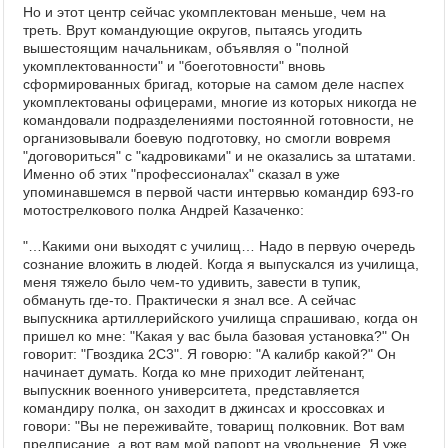
Но и этот центр сейчас укомплектован меньше, чем на
треть. Врут командующие округов, пытаясь угодить
вышестоящим начальникам, объявляя о "полной
укомплектованности" и "боеготовности" вновь
сформированных бригад, которые на самом деле наспех
укомплектованы офицерами, многие из которых никогда не
командовали подразделениями постоянной готовности, не
организовывали боевую подготовку, но смогли вовремя
"договориться" с "кадровиками" и не оказались за штатами.
Именно об этих "профессионалах" сказал в уже
упоминавшемся в первой части интервью командир 693-го
мотострелкового полка Андрей Казаченко:
"…Какими они выходят с училищ… Надо в первую очередь
сознание вложить в людей. Когда я выпускался из училища,
меня тяжело было чем-то удивить, завести в тупик,
обмануть где-то. Практически я знал все. А сейчас
выпускника артиллерийского училища спрашиваю, когда он
пришел ко мне: "Какая у вас была базовая установка?" Он
говорит: "Гвоздика 2С3". Я говорю: "А калибр какой?" Он
начинает думать. Когда ко мне приходит лейтенант,
выпускник военного университета, представляется
командиру полка, он заходит в джинсах и кроссовках и
говори: "Вы не переживайте, товарищ полковник. Вот вам
предписание, а вот вам мой рапорт на увольнение. Я уже