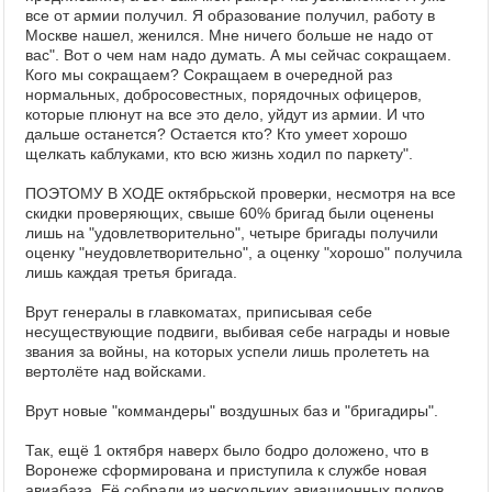
все от армии получил. Я образование получил, работу в
Москве нашел, женился. Мне ничего больше не надо от
вас". Вот о чем нам надо думать. А мы сейчас сокращаем.
Кого мы сокращаем? Сокращаем в очередной раз
нормальных, добросовестных, порядочных офицеров,
которые плюнут на все это дело, уйдут из армии. И что
дальше останется? Остается кто? Кто умеет хорошо
щелкать каблуками, кто всю жизнь ходил по паркету".
ПОЭТОМУ В ХОДЕ октябрьской проверки, несмотря на все
скидки проверяющих, свыше 60% бригад были оценены
лишь на "удовлетворительно", четыре бригады получили
оценку "неудовлетворительно", а оценку "хорошо" получила
лишь каждая третья бригада.
Врут генералы в главкоматах, приписывая себе
несуществующие подвиги, выбивая себе награды и новые
звания за войны, на которых успели лишь пролететь на
вертолёте над войсками.
Врут новые "коммандеры" воздушных баз и "бригадиры".
Так, ещё 1 октября наверх было бодро доложено, что в
Воронеже сформирована и приступила к службе новая
авиабаза. Её собрали из нескольких авиационных полков,