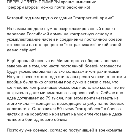
ПЕРЕЧИСЛЯТЬ ПРИМЕРЫ вранья нынешних
"реформаторов" можно почти бесконечно!
Который год нам врут о создании "контрактной армии".
На самом же деле шумно разрекламированный проект
перевода Российской армии на контрактную основу и
укомплектование частей и соединений постоянной боевой
готовности на сто процентов "контракниками" тихой сапой
давно свёрнут!
Ещё прошлой осенью из Министерства обороны неслись
заверения в том, что части постоянной боевой готовности
будут укомплектованы только солдатами-контрактниками.
Но уже к весне этого года эти планы резко усохли, а потом и
вообще были тихо спрятаны под сукно в связи с тем, что
количество контрактников оказалось настолько мало, что не
покрывало даже минимальных запросов войск. Сейчас оно
едва дотягивает до 79 тысяч, при этом почти четверть из
этого числа — женщины, проходящие службу на не боевых
должностях. Оставшихся 50 тысяч "контрабасов" в боевых
частях и на кораблях не хватает на укомплектование даже
четверти бригад нового облика.
Поэтому уже осенью, согласно поступившей в военкоматы