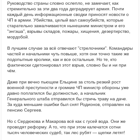
Руководство страны словно ослепло, не замечает, как
стремительно за эти два года деградирует армия. Почти
каждый день информационные сводки приносят новости о
ЧП в армии. Убийства, целый вал самоубийств, которые
старательно замалчиваются нынешним министром и его
"энгэша", взрывы складов, пожары, хищения, дезертирство,
мордобой.
В лучшем случае за всё отвечают "стрелочники". Командиры
частей и начальники чуть повыше, хотя они точно такие же
подопытные кролики, как и все остальные. Но те, кто
фактически сдетонировал этот взрыв, словно бы и ни при
чём.
Даже при вечно пьющем Ельцине за столь резкий рост
военной преступности и громкие ЧП министр обороны уже
давно поплатился бы должностью, а начальник
Генерального штаба отправился бы стричь траву на даче.
За куда меньшие ошибки был снят Родионов, отправлен на
пенсию Сергеев.
Но с Сердюкова и Макарова всё как с гусей вода. Они же
проводят реформу. А то, что при этом калечатся сотни
тысяч человеческих судеб, так лес рубят — щепки летят!