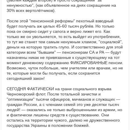
(уволен каждый второй) и просто сокращений "за
ненужностью", (как объявленное на днях сокращение на
30% всех вертолётчиков).
После этой "пенсионной реформы" пехотный взводный
будет получать аж целых 45-60 тысяч рублёв. Но только
пока он смирно сидит у сапога и верно лижет его. Как
только же он увольняется, то есть выйдет из употребления,
то тут же станет тем самым ненужным хламом, "социалкой",
деньги на которую тратить глупо. И соответственно для этой
категории всем "бывшим" — пенсионерам СА и РА — будут
назначены никак не привязанные к существующему на тот
момент денежному содержанию ФИКСИРОВАННЫЕ пенсии.
Возможно, чуток побольше, чем учителям или врачам, но не
те, которые могли бы получать, если сохранится
сегодняшний закон!
СЕГОДНЯ ФАКТИЧЕСКИ на грани социального взрыва
Черноморский флот. После тотальной зачистки и
"оптимизации" тысячи офицеров, мичманов и служащих —
граждан России, а с членами семей это уже десятки тысяч
людей! — оказались не только выброшенными из армии, но
и фактически лишены средств к существованию. Они
остались на территории чужого, далеко не дружественного
государства Украины в положении бомжей.