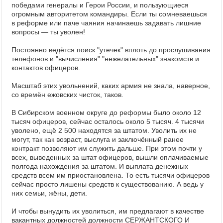
победами генералы и Герои России, и пользующиеся
огромным авторитетом командиры. Если ты сомневаешься
в реформе или паче чаяния начинаешь задавать лишние
вопросы — ты уволен!
Постоянно ведётся поиск "утечек" вплоть до прослушивания
телефонов и "вычисления" "нежелательных" знакомств и
контактов офицеров.
Масштаб этих увольнений, каких армия не знала, наверное,
со времён ежовских чисток, таков.
В Сибирском военном округе до реформы было около 12
тысяч офицеров, сейчас осталось около 5 тысяч. 4 тысячи
уволено, ещё 2 500 находятся за штатом. Уволить их не
могут, так как возраст, выслуга и заключённый ранее
контракт позволяют им служить дальше. При этом почти у
всех, выведенных за штат офицеров, вышли оплачиваемые
полгода нахождения за штатом. И выплата денежных
средств всем им приостановлена. То есть тысячи офицеров
сейчас просто лишены средств к существованию. А ведь у
них семьи, жёны, дети.
И чтобы вынудить их уволиться, им предлагают в качестве
вакантных должностей должности СЕРЖАНТСКОГО И