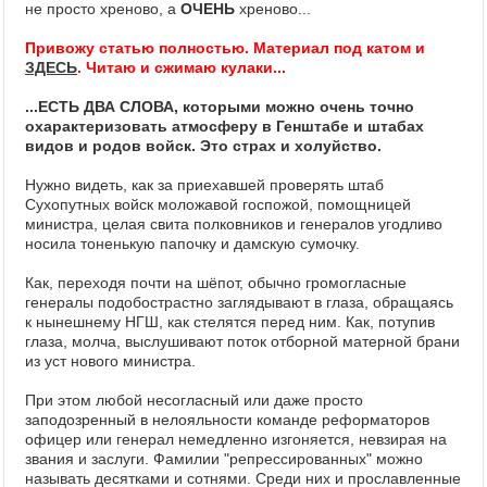
не просто хреново, а
ОЧЕНЬ
хреново...
Привожу статью полностью. Материал под катом и
ЗДЕСЬ
. Читаю и сжимаю кулаки...
...ЕСТЬ ДВА СЛОВА, которыми можно очень точно
охарактеризовать атмосферу в Генштабе и штабах
видов и родов войск. Это страх и холуйство.
Нужно видеть, как за приехавшей проверять штаб
Сухопутных войск моложавой госпожой, помощницей
министра, целая свита полковников и генералов угодливо
носила тоненькую папочку и дамскую сумочку.
Как, переходя почти на шёпот, обычно громогласные
генералы подобострастно заглядывают в глаза, обращаясь
к нынешнему НГШ, как стелятся перед ним. Как, потупив
глаза, молча, выслушивают поток отборной матерной брани
из уст нового министра.
При этом любой несогласный или даже просто
заподозренный в нелояльности команде реформаторов
офицер или генерал немедленно изгоняется, невзирая на
звания и заслуги. Фамилии "репрессированных" можно
называть десятками и сотнями. Среди них и прославленные