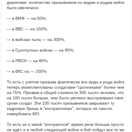
директиве, количество призывников по видам и родам войск
было увеличено:
— в ВМФ — на 50%;
— в ВВС — на 150%;
— в войсках тыла — на 300%;
— в Сухопутных войска — на 80%;
— в РВСН — на 80%;
— в ВКС на — 200%.
То есть с учётом призыва фактически все виды и рода войск
теперь укомплектованы солдатами-"срочниками" более чем
на 75%. Призвав в общей сложности 305 тысяч человек, что
на 100 тысяч больше, чем было уволено выслуживших свои
сроки солдат. Эти 100 тысяч призывников закрывают ту
кадровую брешь в "контрактниках", которых не смогло
навербовать МО.
То есть ни о какой "контрактной" армии речи больше просто
не идёт, и в любой следующей войне в бой пойдут все те же