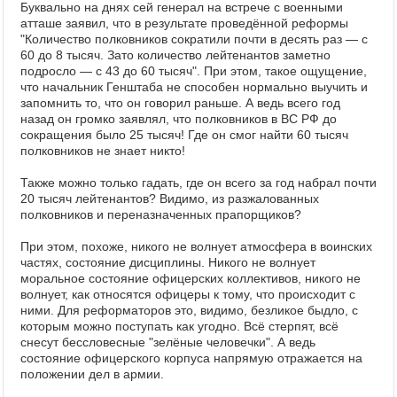
Буквально на днях сей генерал на встрече с военными
атташе заявил, что в результате проведённой реформы
"Количество полковников сократили почти в десять раз — с
60 до 8 тысяч. Зато количество лейтенантов заметно
подросло — с 43 до 60 тысяч". При этом, такое ощущение,
что начальник Генштаба не способен нормально выучить и
запомнить то, что он говорил раньше. А ведь всего год
назад он громко заявлял, что полковников в ВС РФ до
сокращения было 25 тысяч! Где он смог найти 60 тысяч
полковников не знает никто!
Также можно только гадать, где он всего за год набрал почти
20 тысяч лейтенантов? Видимо, из разжалованных
полковников и переназначенных прапорщиков?
При этом, похоже, никого не волнует атмосфера в воинских
частях, состояние дисциплины. Никого не волнует
моральное состояние офицерских коллективов, никого не
волнует, как относятся офицеры к тому, что происходит с
ними. Для реформаторов это, видимо, безликое быдло, с
которым можно поступать как угодно. Всё стерпят, всё
снесут бессловесные "зелёные человечки". А ведь
состояние офицерского корпуса напрямую отражается на
положении дел в армии.