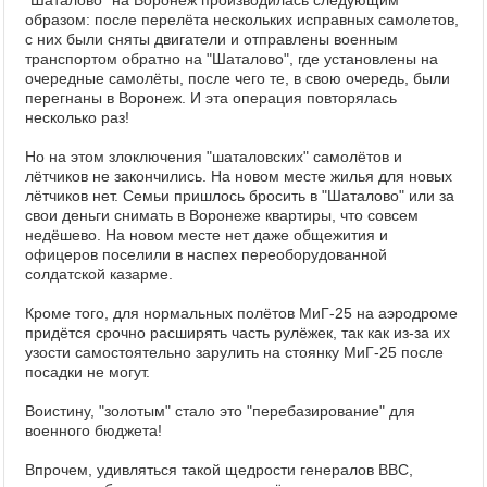
"Шаталово" на Воронеж производилась следующим
образом: после перелёта нескольких исправных самолетов,
с них были сняты двигатели и отправлены военным
транспортом обратно на "Шаталово", где установлены на
очередные самолёты, после чего те, в свою очередь, были
перегнаны в Воронеж. И эта операция повторялась
несколько раз!
Но на этом злоключения "шаталовских" самолётов и
лётчиков не закончились. На новом месте жилья для новых
лётчиков нет. Семьи пришлось бросить в "Шаталово" или за
свои деньги снимать в Воронеже квартиры, что совсем
недёшево. На новом месте нет даже общежития и
офицеров поселили в наспех переоборудованной
солдатской казарме.
Кроме того, для нормальных полётов МиГ-25 на аэродроме
придётся срочно расширять часть рулёжек, так как из-за их
узости самостоятельно зарулить на стоянку МиГ-25 после
посадки не могут.
Воистину, "золотым" стало это "перебазирование" для
военного бюджета!
Впрочем, удивляться такой щедрости генералов ВВС,