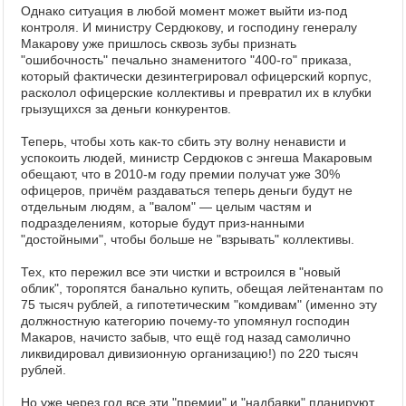
Однако ситуация в любой момент может выйти из-под
контроля. И министру Сердюкову, и господину генералу
Макарову уже пришлось сквозь зубы признать
"ошибочность" печально знаменитого "400-го" приказа,
который фактически дезинтегрировал офицерский корпус,
расколол офицерские коллективы и превратил их в клубки
грызущихся за деньги конкурентов.
Теперь, чтобы хоть как-то сбить эту волну ненависти и
успокоить людей, министр Сердюков с энгеша Макаровым
обещают, что в 2010-м году премии получат уже 30%
офицеров, причём раздаваться теперь деньги будут не
отдельным людям, а "валом" — целым частям и
подразделениям, которые будут приз-нанными
"достойными", чтобы больше не "взрывать" коллективы.
Тех, кто пережил все эти чистки и встроился в "новый
облик", торопятся банально купить, обещая лейтенантам по
75 тысяч рублей, а гипотетическим "комдивам" (именно эту
должностную категорию почему-то упомянул господин
Макаров, начисто забыв, что ещё год назад самолично
ликвидировал дивизионную организацию!) по 220 тысяч
рублей.
Но уже через год все эти "премии" и "надбавки" планируют