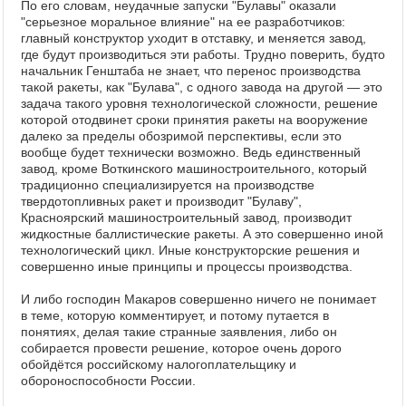
По его словам, неудачные запуски "Булавы" оказали
"серьезное моральное влияние" на ее разработчиков:
главный конструктор уходит в отставку, и меняется завод,
где будут производиться эти работы. Трудно поверить, будто
начальник Генштаба не знает, что перенос производства
такой ракеты, как "Булава", с одного завода на другой — это
задача такого уровня технологической сложности, решение
которой отодвинет сроки принятия ракеты на вооружение
далеко за пределы обозримой перспективы, если это
вообще будет технически возможно. Ведь единственный
завод, кроме Воткинского машиностроительного, который
традиционно специализируется на производстве
твердотопливных ракет и производит "Булаву",
Красноярский машиностроительный завод, производит
жидкостные баллистические ракеты. А это совершенно иной
технологический цикл. Иные конструкторские решения и
совершенно иные принципы и процессы производства.
И либо господин Макаров совершенно ничего не понимает
в теме, которую комментирует, и потому путается в
понятиях, делая такие странные заявления, либо он
собирается провести решение, которое очень дорого
обойдётся российскому налогоплательщику и
обороноспособности России.