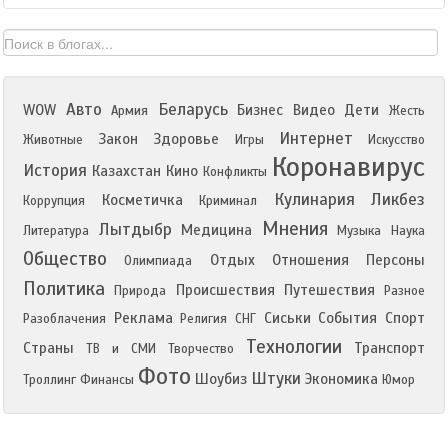
Авто
Беларусь
WOW
Бизнес
Видео
Дети
Армия
Жесть
Интернет
Закон
Здоровье
Животные
Игры
Искусство
Коронавирус
История
Казахстан
Кино
Конфликты
Кулинария
Ликбез
Косметичка
Коррупция
Криминал
Мнения
Лытдыбр
Медицина
Литература
Музыка
Наука
Общество
Отдых
Отношения
Персоны
Олимпиада
Политика
Происшествия
Путешествия
Природа
Разное
Реклама
Сиськи
События
Спорт
Разоблачения
Религия
СНГ
Технологии
Страны
Транспорт
ТВ и СМИ
Творчество
Фото
Штуки
Шоубиз
Экономика
Троллинг
Финансы
Юмор