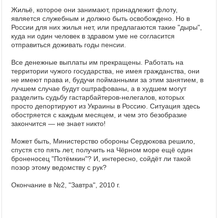
Жильё, которое они занимают, принадлежит флоту,
является служебным и должно быть освобождено. Но в
России для них жилья нет, или предлагаются такие "дыры",
куда ни один человек в здравом уме не согласится
отправиться доживать годы пенсии.
Все денежные выплаты им прекращены. Работать на
территории чужого государства, не имея гражданства, они
не имеют права и, будучи пойманными за этим занятием, в
лучшем случае будут оштрафованы, а в худшем могут
разделить судьбу гастарбайтеров-нелегалов, которых
просто депортируют из Украины в Россию. Ситуация здесь
обостряется с каждым месяцем, и чем это безобразие
закончится — не знает никто!
Может быть, Министерство обороны Сердюкова решило,
спустя сто пять лет, получить на Чёрном море ещё один
броненосец "Потёмкин"? И, интересно, сойдёт ли такой
позор этому ведомству с рук?
Окончание в №2, "Завтра", 2010 г.