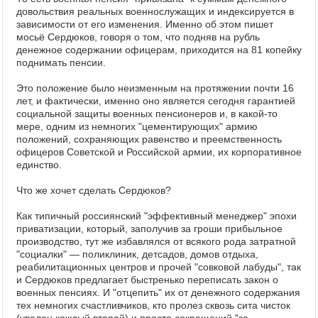
довольствия реальных военнослужащих и индексируется в
зависимости от его изменения. Именно об этом пишет
мосьё Сердюков, говоря о том, что подняв на рубль
денежное содержании офицерам, приходится на 81 копейку
поднимать пенсии.
Это положение было неизменным на протяжении почти 16
лет, и фактически, именно оно является сегодня гарантией
социальной защиты военных пенсионеров и, в какой-то
мере, одним из немногих "цементирующих" армию
положений, сохраняющих равенство и преемственность
офицеров Советской и Российской армии, их корпоративное
единство.
Что же хочет сделать Сердюков?
Как типичный россиянский "эффективный менеджер" эпохи
приватизации, который, заполучив за гроши прибыльное
производство, тут же избавлялся от всякого рода затратной
"социалки" — поликлиник, детсадов, домов отдыха,
реабилитационных центров и прочей "совковой лабуды", так
и Сердюков предлагает быстренько переписать закон о
военных пенсиях. И "отцепить" их от денежного содержания
тех немногих счастливчиков, кто пролез сквозь сита чисток