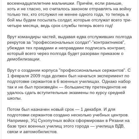
восемнадцатилетние мальчишки. Причём, если раньше,
хоть и не гласно, но считалось законом отправлять на войну
только тех, кто отслужил не менее одного года, то теперь в
бой мы будем посылать солдат, которые отслужат всего три-
четыре месяца, ведь срок службы теперь всего год!
Врут командиры частей, выдавая едва отслуживших полгода
рекрутов за "профессиональных солдат"-"контрактников",
убеждая тех правдами и неправдами подписать контракт,
который всего через полгода будет разорван приказом о
демобилизации.
Врут о создании корпуса "профессиональных сержантов". С
1 февраля 2009 года должен был начаться эксперимент по
подготовке сержантов в 6 военных училищах. Однако набор
так и не был произведён — большинству претендентов не
удалось сдать вступительные экзамены по курсу средней
школы.
Потом был назначен новый срок — 1 декабря. И для
подготовки сержантов создано несколько учебных центров.
Например, УЦ Сухопутных войск сформирован в Рязани на
базе трех военных училищ этого города — училища ВДВ,
связи и автомобилистов.