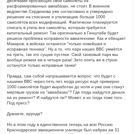
десятками бросающих свои самолёты на
расформированных авиабазах, не стоит. В военном
ведомстве Сердюкова уже согласовано и утверждено
решение на списание и утилизацию больше 1000
самолётов всех модификаций. Фактически планируется
списать в утиль все самолёты, которым требуется
капитальный ремонт. Так оригинально в Генштабе будет
решена проблема исправности авиатехники. Как и обещает
Макаров, в войсках останется "только новейшая и
исправная техника". Ну а то, что парк наших ВВС ужмётся
на треть, так это сущие пустяки. Свой танковый парк мы
вообще режем аж в четыре раза! Зато опять же в строю
останутся только исправные танки!
Правда, сам собой напрашивается вопрос: что будет с
нашими ВВС через пять лет, когда ресурс ещё примерно
1000 самолётов будет выработан до ноля и уже они станут
мёртвым грузом на "авиабазах"? Где тогда найдутся деньги
на их ремонт? И найдутся ли? Может, и их тогда тоже того…
Под пресс?
Думаете, ерунда?
Но в этом году в единственное теперь на всю Россию
Краснодарское авиационное училище был набран аж 31