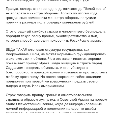
Правда, оклады этих господ не дотягивают до "белой кости"
— аппарата министра обороны. Только по итогам года
гражданские помощники министра обороны получили
премии в размере полутора-двух миллионов рублей!
Этот страшный симбиоз страха и чиновничьего беспредела
породил такую волну вранья, очковтирательства и лжи,
которая способнасегодня похоронить Российскую армию.
ВЕДЬ ТАКАЯ ключевая структура государства, как
Вооружённые Силы, не может нормально функционировать
в системе лжи и обмана. Чем это заканчивается, хорошо
показывает пример Ирака, когда живущие в страхе перед
Саддамом генералы обманывали его, убеждая в
боеспособности иракской армии и готовности противостоять
любому противнику. Но после вторжения войск коалиции
предпочли при первой же возможности предать своего
лидера и сдать Ирак американцам.
Страх говорить правду, враньё и очковтирательство
страшным образом аукнулись и Советской Армии на первом
этапе Отечественной войны, когда дезинформированные
ложной информацией о положении на фронте штабы