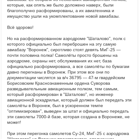
которые, как опять же было доложено наверх, были
благополучно расформированы, а их авиатехника и
имущество ушли на укомплектование новой авиабазы.
Всё здорово!
Но на расформированном аэродроме "Шаталово", полк с
которого официально был переброшен на эту самую
авиабазу "Воронеж", сиротливо стоят девять МиГ-25 —
почти половина полка! Самолёты просто брошены на
аэродроме, охраны нет, обслуживания их нет, база
официально расформирована, а все самолёты по бумагам
давно перегнаны в Воронеж. При этом все они по
документации числятся за в/ч 36795 — 47-м гвардейским
Борисовским Краснознаменным ордена Суворова
разведывательным авиационным полком, тем самым,
который расформирован в "Шаталово", но инженер
авиационной эскадрильи, который должен был передать эти
самолёты в Воронеж, был в ускоренном темпе
"оптимизирован", выведен за штат и официально передать
эти самолеты 7000-й базе, которая создана в Воронеже, не
может!
При этом перегонка самолетов Су-24, МиГ-25 с аэродрома