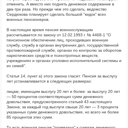
отменить. А вместо них поднять денежное содержание в
два-три раза. Но прежде чем это сделать, ведомство
Сердюкова планирует сделать большой "кидок" всех
военных пенсионеров.
В настоящее время пенсия военнослужащим
рассчитывается по закону от 12.02.1993 г. № 4468-1 "О
пенсионном обеспечении лиц, проходивших военную
службу, службу в органах внутренних дел, государственной
противопожарной службе, органах по контролю за оборотом
наркотических средств и психотропных веществ,
учреждениях и органах уголовно-исполнительной системы и
их семей".
Статья 14, пункт а) этого закона гласит: Пенсия за выслугу
лет устанавливается в следующих размерах:
лицам, имеющим выслугу 20 лет и более: за выслугу 20 лет
— 50 процентов соответствующих сумм денежного
довольствия, предусмотренного статьей 43 настоящего
Закона; за каждый год выслуги свыше 20 лет — 3 процента
указанных сумм денежного довольствия, но всего не более
85 процентов этих сумм.
То есть военная пенсия "привязана" к суммам денежного