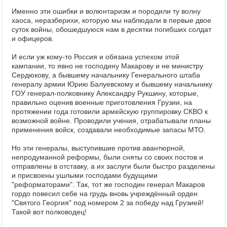
Именно эти ошибки и волюнтаризм и породили ту волну
хаоса, неразберихи, которую мы наблюдали в первые двое
суток войны, обошедшуюся нам в десятки погибших солдат
и офицеров.
И если уж кому-то Россия и обязана успехом этой
кампании, то явно не господину Макарову и не министру
Сердюкову, а бывшему начальнику Генерального штаба
генералу армии Юрию Балуевскому и бывшему начальнику
ГОУ генерал-полковнику Александру Рукшину, которые,
правильно оценив военные приготовления Грузии, на
протяжении года готовили армейскую группировку СКВО к
возможной войне. Проводили учения, отрабатывали планы
применения войск, создавали необходимые запасы МТО.
Но эти генералы, выступившие против авантюрной,
непродуманной реформы, были сняты со своих постов и
отправлены в отставку, а их заслуги были быстро разделены
и присвоены ушлыми господами будущими
"реформаторами". Так, тот же господин генерал Макаров
гордо повесил себе на грудь вновь учреждённый орден
"Святого Георгия" под номером 2 за победу над Грузией!
Такой вот полководец!