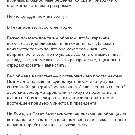
принимали ошибочные решения, которые приводили к
огромным потерям и разгромам.
Но кто сегодня помнит войну?
В Генштабе это просто не модно!
Важно показать всё таким образом, чтобы картинка
получилась идиллической и оптимистичной. Доложить
начальству только то, что оно хочет услышать, что
поприятнее, а всё, что не укладывается в оптимистичный
доклад, всё, что может вызвать раздражение, тщательно
отредактировать и вычистить.
Вал обмана нарастает — и остановить его просто некому.
Потому что больше не существует никакой структуры,
способной проверить "правильность" или "неправильность"
действий реформаторов. Они никому не подотчётны и
никого не боятся, закрытые от критики авторитетом и
протекцией премьер-министра и президента.
Ни Дума, ни Совет безопасности, ни письма, ни обращения
ветеранов и известных в прошлом военачальников — никто
не может пробиться сквозь глухую стену.