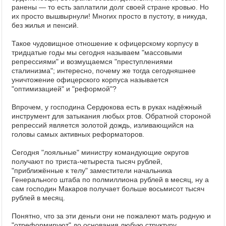
ранены — то есть заплатили долг своей стране кровью. Но
их просто вышвырнули! Многих просто в пустоту, в никуда,
без жилья и пенсий.
Такое чудовищное отношение к офицерскому корпусу в
тридцатые годы мы сегодня называем "массовыми
репрессиями" и возмущаемся "преступлениями
сталинизма"; интересно, почему же тогда сегодняшнее
уничтожение офицерского корпуса называется
"оптимизацией" и "реформой"?
Впрочем, у господина Сердюкова есть в руках надёжный
инструмент для затыкания любых ртов. Обратной стороной
репрессий является золотой дождь, изливающийся на
головы самых активных реформаторов.
Сегодня "лояльные" министру командующие округов
получают по триста-четыреста тысяч рублей,
"приближённые к телу" заместители начальника
Генерального штаба по полмиллиона рублей в месяц, ну а
сам господин Макаров получает больше восьмисот тысяч
рублей в месяц.
Понятно, что за эти деньги они не пожалеют мать родную и
"отреформируют" до основания любую структуру.