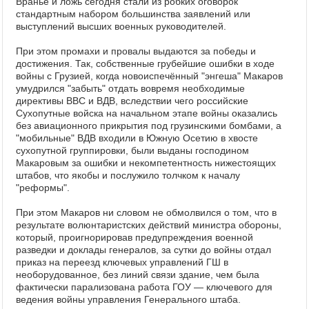
Враньё и ложь сегодня стали из робких оговорок
стандартным набором большинства заявлений или
выступлений высших военных руководителей.
При этом промахи и провалы выдаются за победы и
достижения. Так, собственные грубейшие ошибки в ходе
войны с Грузией, когда новоиспечённый "энгеша" Макаров
умудрился "забыть" отдать вовремя необходимые
директивы ВВС и ВДВ, вследствии чего российские
Сухопутные войска на начальном этапе войны оказались
без авиационного прикрытия под грузинскими бомбами, а
"мобильные" ВДВ входили в Южную Осетию в хвосте
сухопутной группировки, были выданы господином
Макаровым за ошибки и некомпетентность нижестоящих
штабов, что якобы и послужило толчком к началу
"реформы".
При этом Макаров ни словом не обмолвился о том, что в
результате волюнтаристских действий министра обороны,
который, проигнорировав предупреждения военной
разведки и доклады генералов, за сутки до войны отдал
приказ на переезд ключевых управлений ГШ в
необорудованное, без линий связи здание, чем была
фактически парализована работа ГОУ — ключевого для
ведения войны управления Генерального штаба.