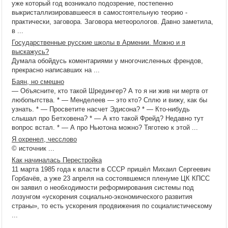
уже который год возникало подозрение, постепенно
выкристаллизировавшееся в самостоятельную теорию -
практически, заговора. Заговора метеорологов. Давно заметила,
в ...
Государственные русские школы в Армении. Можно и я
выскажусь?
Думала обойдусь коментариями у многочисленных френдов,
прекрасно написавших на ...
Баян, но смешно
— Объясните, кто такой Шредингер? А то я ни жив ни мертв от
любопытства. * — Менделеев — это кто? Сплю и вижу, как бы
узнать. * — Просветите насчет Эдисона? * — Кто-нибудь
слышал про Бетховена? * — А кто такой Фрейд? Недавно тут
вопрос встал. * — А про Ньютона можно? Тяготею к этой ...
Я охренел, чесслово
© источник ...
Как начиналась Перестройка
11 марта 1985 года к власти в СССР пришёл Михаил Сергеевич
Горбачёв, а уже 23 апреля на состоявшемся пленуме ЦК КПСС
он заявил о необходимости реформирования системы под
лозунгом «ускорения социально-экономического развития
страны», то есть ускорения продвижения по социалистическому
...