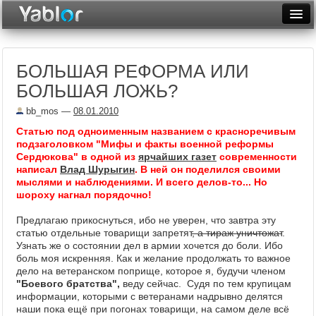
Разместить статью
Войти
БОЛЬШАЯ РЕФОРМА ИЛИ
Неделя
БОЛЬШАЯ ЛОЖЬ?
Месяц
bb_mos
—
08.01.2010
Рейтинги
Статью под одноименным названием с красноречивым
подзаголовком "Мифы и факты военной реформы
Архив
Сердюкова" в одной из
ярчайших газет
современности
написал
Влад Шурыгин
. В ней он поделился своими
мыслями и наблюдениями. И всего делов-то... Но
Фототоп
шороху нагнал порядочно!
Видеотоп
Предлагаю прикоснуться, ибо не уверен, что завтра эту
статью отдельные товарищи запретят
, а тираж уничтожат
.
Узнать же о состоянии дел в армии хочется до боли. Ибо
боль моя искренняя. Как и желание продолжать то важное
дело на ветеранском поприще, которое я, будучи членом
"Боевого братства",
веду сейчас. Судя по тем крупицам
информации, которыми с ветеранами надрывно делятся
наши пока ещё при погонах товарищи, на самом деле всё