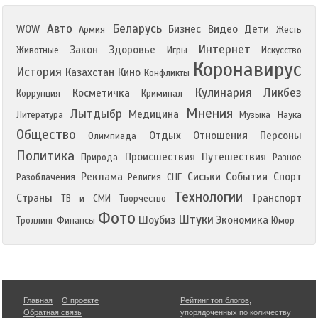
Авто
Беларусь
WOW
Бизнес
Видео
Дети
Армия
Жесть
Интернет
Закон
Здоровье
Животные
Игры
Искусство
Коронавирус
История
Казахстан
Кино
Конфликты
Кулинария
Ликбез
Косметичка
Коррупция
Криминал
Мнения
Лытдыбр
Медицина
Литература
Музыка
Наука
Общество
Отдых
Отношения
Персоны
Олимпиада
Политика
Происшествия
Путешествия
Природа
Разное
Реклама
Сиськи
События
Спорт
Разоблачения
Религия
СНГ
Технологии
Страны
Транспорт
ТВ и СМИ
Творчество
Фото
Штуки
Шоубиз
Экономика
Троллинг
Финансы
Юмор
Главная
О проекте
Рейтинг топ блогов
,
Обратная связь
упорядоченных по количеству