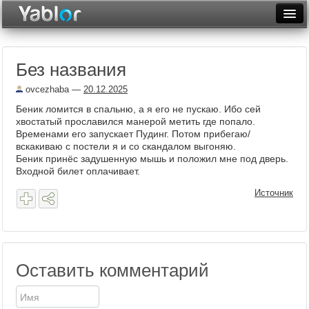
Разместить статью
Войти
Без названия
Неделя
ovcezhaba
—
20.12.2025
Месяц
Беник ломится в спальню, а я его не пускаю. Ибо сей
хвостатый прославился манерой метить где попало.
Рейтинги
Временами его запускает Пудинг. Потом прибегаю/
вскакиваю с постели я и со скандалом выгоняю.
Архив
Беник принёс задушенную мышь и положил мне под дверь.
Входной билет оплачивает.
Фототоп
Источник
Видеотоп
Оставить комментарий