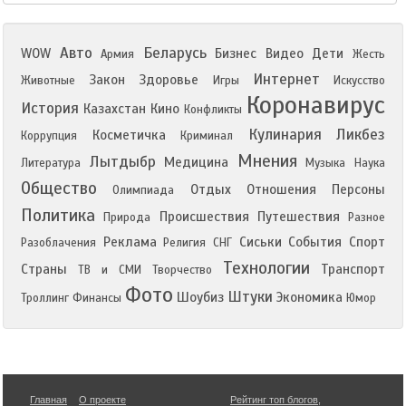
Авто
Беларусь
WOW
Бизнес
Видео
Дети
Армия
Жесть
Интернет
Закон
Здоровье
Животные
Игры
Искусство
Коронавирус
История
Казахстан
Кино
Конфликты
Кулинария
Ликбез
Косметичка
Коррупция
Криминал
Мнения
Лытдыбр
Медицина
Литература
Музыка
Наука
Общество
Отдых
Отношения
Персоны
Олимпиада
Политика
Происшествия
Путешествия
Природа
Разное
Реклама
Сиськи
События
Спорт
Разоблачения
Религия
СНГ
Технологии
Страны
Транспорт
ТВ и СМИ
Творчество
Фото
Штуки
Шоубиз
Экономика
Троллинг
Финансы
Юмор
Главная
О проекте
Рейтинг топ блогов
,