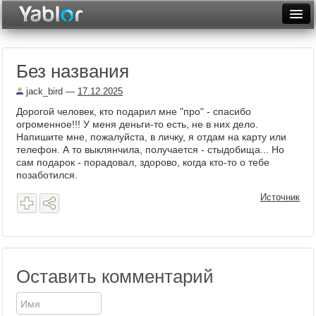
Разместить статью
Войти
Без названия
Неделя
jack_bird
—
17.12.2025
Месяц
Дорогой человек, кто подарил мне "про" - спасибо
огроменное!!! У меня деньги-то есть, не в них дело.
Рейтинги
Напишите мне, пожалуйста, в личку, я отдам на карту или
телефон. А то выклянчила, получается - стыдобища... Но
Архив
сам подарок - порадовал, здорово, когда кто-то о тебе
позаботился.
Фототоп
Источник
Видеотоп
Оставить комментарий