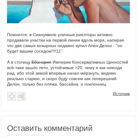
Помнится, в Сиануквиле уличные риелторы активно
продавали участки на первой линии вдоль моря, напирая
что два самых козырных недавно купил Ален Делон - "он
будет вашим соседом!!!!11".
А в столицу
Ебанария
Империи Консервативных Ценностей
всё-таки зашло лето, устойчивые >20, чему я как никогда
рад, ибо этой зимой впервые начал мёрзнуть, видимо
реально старею, и скоро буду совсем как теперешний
Делон, только без пляжа, бассейна и поклонниц.
Источник
Оставить комментарий