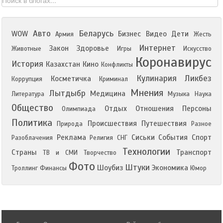
Авто
Беларусь
WOW
Бизнес
Видео
Дети
Армия
Жесть
Интернет
Закон
Здоровье
Животные
Игры
Искусство
Коронавирус
История
Казахстан
Кино
Конфликты
Кулинария
Ликбез
Косметичка
Коррупция
Криминал
Мнения
Лытдыбр
Медицина
Литература
Музыка
Наука
Общество
Отдых
Отношения
Персоны
Олимпиада
Политика
Происшествия
Путешествия
Природа
Разное
Реклама
Сиськи
События
Спорт
Разоблачения
Религия
СНГ
Технологии
Страны
Транспорт
ТВ и СМИ
Творчество
Фото
Штуки
Шоубиз
Экономика
Троллинг
Финансы
Юмор