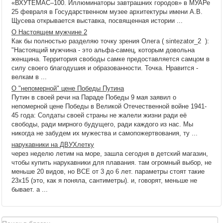
«ВХУТЕМАС–100. Иллюминаторы завтрашних городов» в МУАРе
25 февраля в Государственном музее архитектуры имени А.В.
Щусева открывается выставка, посвященная истории ...
О Настоящем мужчине 2
Как бы полностью разделяю точку зрения Олега ( sintezator_2 ):
"Настоящий мужчина - это альфа-самец, которым довольна
женщина. Территория свободы самке предоставляется самцом в
силу своего благодушия и образованности. Точка. Нравится -
велкам в ...
О "непомерной" цене Победы Путина
Путин в своей речи на Параде Победы 9 мая заявил о
непомерной цене Победы в Великой Отечественной войне 1941-
45 года: Солдаты своей страны не жалели жизни ради её
свободы, ради мирного будущего, ради каждого из нас. Мы
никогда не забудем их мужества и самопожертвования, ту ...
нарукавники на ДВУХлетку
через неделю летим на море, зашла сегодня в детский магазин,
чтобы купить нарукавники для плавания. там огромный выбор, не
меньше 20 видов, но ВСЕ от 3 до 6 лет. параметры стоят такие
23х15 (это, как я поняла, сантиметры). и, говорят, меньше не
бывает. а ...