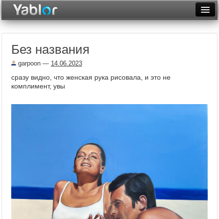
Разместить статью
Войти
Без названия
Неделя
garpoon
—
14.06.2023
Месяц
сразу видно, что женская рука рисовала, и это не
комплимент, увы
Рейтинги
Архив
Фототоп
Видеотоп