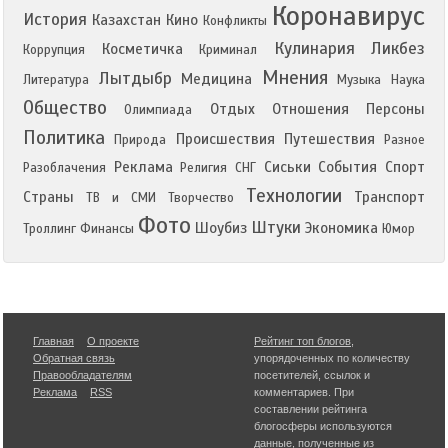
Коронавирус
История
Казахстан
Кино
Конфликты
Кулинария
Ликбез
Косметичка
Коррупция
Криминал
Мнения
Лытдыбр
Медицина
Литература
Музыка
Наука
Общество
Отдых
Отношения
Персоны
Олимпиада
Политика
Происшествия
Путешествия
Природа
Разное
Реклама
Сиськи
События
Спорт
Разоблачения
Религия
СНГ
Технологии
Страны
Транспорт
ТВ и СМИ
Творчество
Фото
Штуки
Шоубиз
Экономика
Троллинг
Финансы
Юмор
Главная
О проекте
Рейтинг топ блогов
,
Обратная связь
упорядоченных по количеству
Правообладателям
посетителей, ссылок и
Реклама
RSS
комментариев. При
составлении рейтинга
блогосферы используются
данные, полученные из