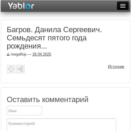
Разместить статью
Войти
Багров. Данила Сергеевич.
Неделя
Семьдесят пятого года
Месяц
рождения...
Рейтинги
megaflop
—
26.04.2025
Архив
Источник
Фототоп
Видеотоп
Оставить комментарий