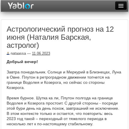
Разместить статью
Войти
Астрологический прогноз на 12
Неделя
июня (Наталия Барская,
Месяц
астролог)
Рейтинги
nataassa
—
11.06.2023
Добрый вечер!
Архив
Завтра понедельник. Солнце и Меркурий в Близнецах, Луна
Фототоп
в Овне. Плутон в ретроградном движении топчется на
границе Водолея и Козерога, но сейчас со стороны
Видеотоп
Козерога.
Время бурное. Шутка ка ли, Плутон полгода на границе
Водолея и Козерога простоит. С другой стороны - посреди
этой бури день на день похож, завтрашний не исключение.
В этом контексте только и остается, что повторить: весь
2023 год такой – переходный от тяжелого периода в
несколько лет к по-настоящему стабильному.