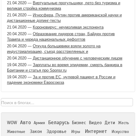
21.04.2020
—
Виртуальные прогульщики, лето без туризма и
великая стройка коммунизма
21.04.2020
—
Игносфера, Путин против американской науки и
дистанционные допинг-тесты
21.04.2020
—
Короновирус: неумолимая экспонента
20.04.2020
—
Образование лидеров стран, Байден против
Трампа и череда национальных дефолтов
20.04.2020
—
Откуда большевики взяли золото на
индустриализацию, съезд расстрелянных и
20.04.2020
—
Дистанционное обучение с человеческим лицом
19.04.2020
—
Зарплаты во время эпидемии, смерть банкира в
Британии и статья про Sponsr.ru
19.04.2020
—
За и против ЕС, нулевой пациент в России и
падение экономики Евросоюза
Авто
Беларусь
WOW
Бизнес
Видео
Дети
Армия
Жесть
Интернет
Закон
Здоровье
Животные
Игры
Искусство