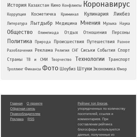
Коронавирус
История
Казахстан
Кино
Конфликты
Кулинария
Ликбез
Косметичка
Коррупция
Криминал
Мнения
Лытдыбр
Медицина
Литература
Музыка
Наука
Общество
Отдых
Отношения
Персоны
Олимпиада
Политика
Происшествия
Путешествия
Природа
Разное
Реклама
Сиськи
События
Спорт
Разоблачения
Религия
СНГ
Технологии
Страны
Транспорт
ТВ и СМИ
Творчество
Фото
Штуки
Шоубиз
Экономика
Троллинг
Финансы
Юмор
Главная
О проекте
Рейтинг топ блогов
,
Обратная связь
упорядоченных по количеству
Правообладателям
посетителей, ссылок и
Реклама
RSS
комментариев. При
составлении рейтинга
блогосферы используются
данные, полученные из