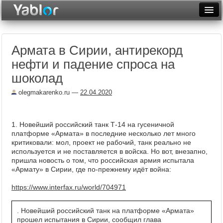
Разместить статью
Войти
Армата в Сирии, антирекорд
Неделя
нефти и падение спроса на
Месяц
шоколад
Рейтинги
olegmakarenko.ru
—
22.04.2020
Архив
1. Новейший российский танк Т-14 на гусеничной
Фототоп
платформе «Армата» в последние несколько лет много
критиковали: мол, проект не рабочий, танк реально не
Видеотоп
используется и не поставляется в войска. Но вот, внезапно,
пришла новость о том, что российская армия испытала
«Армату» в Сирии, где по-прежнему идёт война:
https://www.interfax.ru/world/704971
. Новейший российский танк на платформе «Армата»
прошел испытания в Сирии, сообщил глава