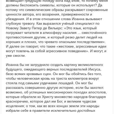
возвещает грядущую победу Бога над злом, то почему меня
должны беспокоить символы, которые он использует? Да
потому что символические образы раскрывают сокровенные
ценности автора, его воззрения, приверженности и
убеждения. И в этом отношении слова Иоанна вызывают
глубокую тревогу. Как выразился учёный специалист по
Новому Завету Питер де Вильерс: «Это язык, который
погружает читателя в атмосферу насилия ... ожесточённого
противостояния другим, и который резко делит людей на
хороших и плохих, что чревато опасными последствиями».
И далее он говорит, что такие «жестокие, агрессивные идеи
могут повлечь за собой агрессивное поведение». И могут, и
уже смогли.
Иоанна бы не затруднило создать картину великолепного
будущего, ожидающего верных последователей Иисуса,
безо всяких кровавых сцен. Он мог бы обойтись без того,
чтобы человеческая кровь на триста километров вокруг
стояла под самыми уздечками лошадей. Он мог бы
рассказать совершенно другую историю, если бы захотел:
возможно, об успешных миссионерских походах апостолов,
которые обратили ко Христу множество народов благодаря
красноречию, которое дал им Бог, и великим чудесам
исцеления; о том, как во всех концах земли эти народы
избрали себе в правители исключительно достойных