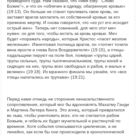
праведного суда. Нам сказано, что «имя Ему: “Слово
Божие”», и что он «облечен в одежду, обагренную кровью»
(19:13). Он больше не станет проливать свою кровь, но
заставит врагов заплатить их собственной кровью за его
прежнюю жертву. И снова говорится, что «из уст его исходит
острый меч». Теперь нет сомнений, для чего этот меч
нужен: он для того, чтобы мстить за кровь кровью. Меч
будет «поражать народы», которые Христос «пасет жезлом
железным». Изничтожая полчища врагов, он «топчет точило
вина ярости и гнева Бога Вседержителя» (19:15), а птицы-
падальщики пируют на поле боя, пожирая «трупы царей,
трупы сильных, трупы тысяченачальников, трупы коней и
сидящих на них, трупы всех свободных и рабов, и малых и
великих» (19:18). Из мрачного финала мы узнаём, что «все
птицы напитались их трупами» (19:21).
Перед нами отнюдь не сторонник ненасильственного
сопротивления, который мог бы вдохновлять Махатму Ганди
и Мартина Лютера Кинга. Это агнец, который превратился
во льва, чтобы уничтожить всех, кто не считается рабом
Божьим, и гибель их будет мучительной и растянутой по
времени. Хотя события описываются циклически, а не
линейно, как если бы они происходили в хронологической