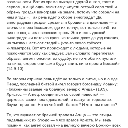
возможности. Вот из храма выходит другой ангел, тоже с
серпом, а ещё один велит ему: «пусти острый серп твой и
обрежь гроздья винограда на земле, потому что созрели на
нем ягоды». Так речь идёт о сборе винограда? Да,
виноградные гроздья срезаны и брошены в давильню — в
«точило гнева Божьего», где их топчут, вот только течёт из
них не сок, а человеческая кровь. Это и есть урожай
винограда: «и потекла кровь из точила даже до узд конских,
на тысячу шестьсот стадий» (что-то около трёхсот
километров). Вот что происходит с людьми, которые не
поклоняются Богу как следует. Замысловато переплетая
образы, ангел поясняет их судьбу: не то чтобы их пустили
на вино, скорее они сами будут «пить вино ярости Божией»
(14:9-10).
Во втором отрывке речь идёт не только о питье, но и о еде.
Перед последней битвой ангел говорит боговидцу Иоанну:
«блаженны званые на брачную вечерю Агнца» (19:9).
Христос — Агнец, соединится со своей невестой —
церковью своих последователей, и наступит торжество.
Звучит приятно. Но за чей счёт банкет? И что там в меню?
Те, кто вкушает от брачной трапезы Агнца — это птицы-
падальщики; их блюдо — мясо врагов Христа. Мы ведь
помним, как ангел созвал «на великую вечерю Божию» всех