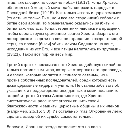
птиц, «летающих по средине неба» (19:17), когда Христос
обнажил свой «острый меч», дабы «поразить народы» в
Последней битве (19:15). Как только «зверь и цари земные»
(то есть не только Рим, но и все его сторонники) собрали к
битве свои армии, то моментально оказались разбиты и
битва закончилась. Тогда стервятники явились на праздник,
чтобы съесть трупы сражённых врагов Христа. Зверя с его
лжепророком ввергли на вечное страдание в озеро горящей
серы, «а прочие [были] убиты мечом Сидящего на коне,
исходящим из уст Его, и все птицы напитались их трупами»
(19:21). Такой вот пир на весь мир.
Третий отрывок показывает, что Христос действует силой не
только против язычников, которые отвергают его проповедь,
и евреев, которые молятся в «синагоге сатаны», но и
против собственных последователей, среди которых есть
даже церковные лидеры и учители. Не станем забывать об
указаниях и предостережениях, данных в семи посланиях
второй и третьей главы Апокалипсиса, где Христос
систематически рассыпает угрозы лишить своей
благосклонности и защиты церковные общины и их членов
(например, 2:5,15; 3:3). Из остальных глав Откровения легко
сделать вывод об их судьбе самостоятельно.
Впрочем, Иоанн не всегда оставляет это на волю