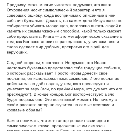
Предвижу, сколь многие читатели подумают, что книга
Откровения носит символический характер и что я
совершаю ошибку, когда воспринимаю описанные в ней
события буквально. Дескать, на самом деле Иисус вовсе не
собирается убивать младенцев, поголовно пытать людей и
казнить их самым ужасным способом, какой только сможет
себе представить. Книга — это метафорическое сказание о
том, как Бог восстановит справедливость, уничтожит зло и
снова сделает мир добрым, превратив его в рай для
верующих.
С одной стороны, я согласен. Не думаю, что Иоанн
настолько буквально представлял себе грядущие события,
о которых рассказывает. Просто чтобы донести своё
послание, он использовал язык символов. И его послание
действительно даёт надежду тем, кого преследуют и
угнетают за веру (или, по крайней мере, кто думает, что его
преследуют). В конце концов, Бог восторжествует, а зло
будет посрамлено. Это позитивный момент. Но почему в
своём рассказе автор не скупится на самые жестокие и
кровавые образы?
Важно понимать, что хотя автор доносит свои идеи в
символическом ключе, предложенные им символы