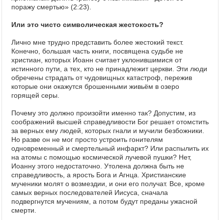
поражу смертью» (2:23).
Или это чисто символическая жестокость?
Лично мне трудно представить более жестокий текст.
Конечно, большая часть книги, посвящена судьбе не
христиан, которых Иоанн считает уклонившимися от
истинного пути, а тех, кто не принадлежит церкви. Эти люди
обречены страдать от чудовищных катастроф, пережив
которые они окажутся брошенными живьём в озеро
горящей серы.
Почему это должно произойти именно так? Допустим, из
соображений высшей справедливости Бог решает отомстить
за верных ему людей, которых гнали и мучили безбожники.
Но разве он не мог просто устроить гонителям
одновременный и смертельный инфаркт? Или распылить их
на атомы с помощью космической лучевой пушки? Нет,
Иоанну этого недостаточно. Утолена должна быть не
справедливость, а ярость Бога и Агнца. Христианские
мученики молят о возмездии, и они его получат. Все, кроме
самых верных последователей Иисуса, сначала
подвергнутся мучениям, а потом будут преданы ужасной
смерти.