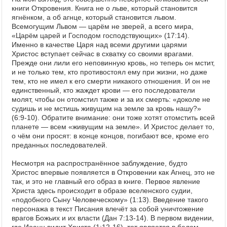
книги Откровения. Книга не о льве, который становится
ягнёнком, а об агнце, который становится львом.
Всемогущим Львом — царём не зверей, а всего мира,
«Царём царей и Господом господствующих» (17:14).
Именно в качестве Царя над всеми другими царями
Христос вступает сейчас в схватку со своими врагами.
Прежде они лили его неповинную кровь, но теперь он мстит,
и не только тем, кто противостоял ему при жизни, но даже
тем, кто не имел к его смерти никакого отношения. И он не
единственный, кто жаждет крови — его последователи
молят, чтобы он отомстил также и за их смерть: «доколе не
судишь и не мстишь живущим на земле за кровь нашу?»
(6:9-10). Обратите внимание: они тоже хотят отомстить всей
планете — всем «живущим на земле». И Христос делает то,
о чём они просят: в конце концов, погибают все, кроме его
преданных последователей.
Несмотря на распространённое заблуждение, будто
Христос впервые появляется в Откровении как Агнец, это не
так, и это не главный его образ в книге. Первое явление
Христа здесь происходит в образе вселенского судии,
«подобного Сыну Человеческому» (1:13). Введение такого
персонажа в текст Писания влечёт за собой уничтожение
врагов Божьих и их власти (Дан 7:13-14). В первом видении,