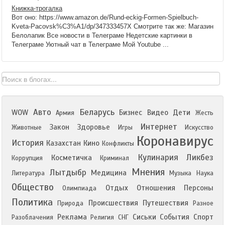
Книжка-трогалка
Вот оно: https://www.amazon.de/Rund-eckig-Formen-Spielbuch-
Kveta-Pacovsk%C3%A1/dp/347333457X Смотрите так же: Магазин
Белолапик Все новости в Телеграме Недетские картинки в
Телеграме Уютный чат в Телеграме Мой Youtube ...
Авто
Беларусь
WOW
Бизнес
Видео
Дети
Армия
Жесть
Интернет
Закон
Здоровье
Животные
Игры
Искусство
Коронавирус
История
Казахстан
Кино
Конфликты
Кулинария
Ликбез
Косметичка
Коррупция
Криминал
Мнения
Лытдыбр
Медицина
Литература
Музыка
Наука
Общество
Отдых
Отношения
Персоны
Олимпиада
Политика
Происшествия
Путешествия
Природа
Разное
Реклама
Сиськи
События
Спорт
Разоблачения
Религия
СНГ