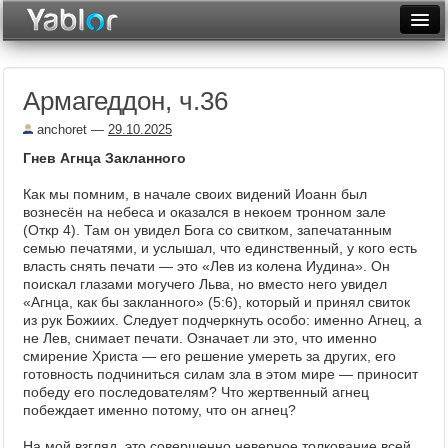
Разместить статью
Войти
Армагеддон, ч.36
Неделя
anchoret
—
29.10.2025
Месяц
Гнев Агнца Закланного
Рейтинги
Как мы помним, в начале своих видений Иоанн был
вознесён на небеса и оказался в некоем тронном зале
Архив
(Откр 4). Там он увидел Бога со свитком, запечатанным
семью печатями, и услышал, что единственный, у кого есть
Фототоп
власть снять печати — это «Лев из колена Иудина». Он
поискал глазами могучего Льва, но вместо него увидел
Видеотоп
«Агнца, как бы закланного» (5:6), который и принял свиток
из рук Божиих. Следует подчеркнуть особо: именно Агнец, а
не Лев, снимает печати. Означает ли это, что именно
смирение Христа — его решение умереть за других, его
готовность подчиниться силам зла в этом мире — приносит
победу его последователям? Что жертвенный агнец
побеждает именно потому, что он агнец?
На мой взгляд, это совершенно неверное толкование всей