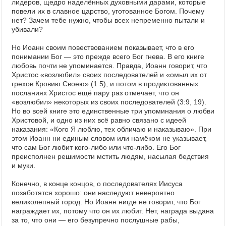
лидеров, щедро наделённых духовными дарами, которые
повели их в славное царство, уготованное Богом. Почему
нет? Зачем тебе нужно, чтобы всех непременно пытали и
убивали?
Но Иоанн своим повествованием показывает, что в его
понимании Бог — это прежде всего Бог гнева. В его книге
любовь почти не упоминается. Правда, Иоанн говорит, что
Христос «возлюбил» своих последователей и «омыл их от
грехов Кровию Своею» (1:5), и потом в продиктованных
посланиях Христос ещё пару раз отмечает, что он
«возлюбил» некоторых из своих последователей (3:9, 19).
Но во всей книге это единственные три упоминания о любви
Христовой, и одно из них всё равно связано с идеей
наказания: «Кого Я люблю, тех обличаю и наказываю». При
этом Иоанн ни единым словом или намёком не указывает,
что сам Бог любит кого-либо или что-либо. Его Бог
преисполнен решимости мстить людям, насылая бедствия
и муки.
Конечно, в конце концов, о последователях Иисуса
позаботятся хорошо: они наследуют невероятно
великолепный город. Но Иоанн нигде не говорит, что Бог
награждает их, потому что он их любит. Нет, награда выдана
за то, что они — его безупречно послушные рабы,