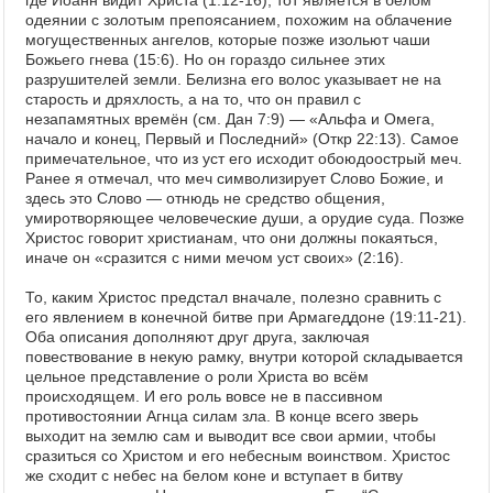
где Иоанн видит Христа (1:12-16), тот является в белом
одеянии с золотым препоясанием, похожим на облачение
могущественных ангелов, которые позже изольют чаши
Божьего гнева (15:6). Но он гораздо сильнее этих
разрушителей земли. Белизна его волос указывает не на
старость и дряхлость, а на то, что он правил с
незапамятных времён (см. Дан 7:9) — «Альфа и Омега,
начало и конец, Первый и Последний» (Откр 22:13). Самое
примечательное, что из уст его исходит обоюдоострый меч.
Ранее я отмечал, что меч символизирует Слово Божие, и
здесь это Слово — отнюдь не средство общения,
умиротворяющее человеческие души, а орудие суда. Позже
Христос говорит христианам, что они должны покаяться,
иначе он «сразится с ними мечом уст своих» (2:16).
То, каким Христос предстал вначале, полезно сравнить с
его явлением в конечной битве при Армагеддоне (19:11-21).
Оба описания дополняют друг друга, заключая
повествование в некую рамку, внутри которой складывается
цельное представление о роли Христа во всём
происходящем. И его роль вовсе не в пассивном
противостоянии Агнца силам зла. В конце всего зверь
выходит на землю сам и выводит все свои армии, чтобы
сразиться со Христом и его небесным воинством. Христос
же сходит с небес на белом коне и вступает в битву