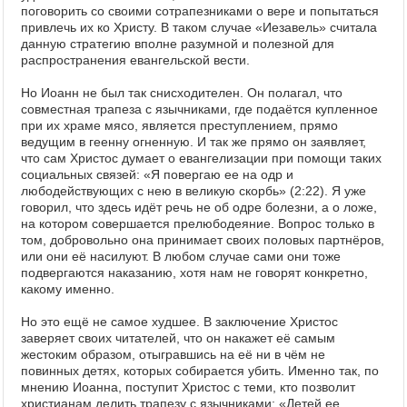
поговорить со своими сотрапезниками о вере и попытаться
привлечь их ко Христу. В таком случае «Иезавель» считала
данную стратегию вполне разумной и полезной для
распространения евангельской вести.
Но Иоанн не был так снисходителен. Он полагал, что
совместная трапеза с язычниками, где подаётся купленное
при их храме мясо, является преступлением, прямо
ведущим в геенну огненную. И так же прямо он заявляет,
что сам Христос думает о евангелизации при помощи таких
социальных связей: «Я повергаю ее на одр и
любодействующих с нею в великую скорбь» (2:22). Я уже
говорил, что здесь идёт речь не об одре болезни, а о ложе,
на котором совершается прелюбодеяние. Вопрос только в
том, добровольно она принимает своих половых партнёров,
или они её насилуют. В любом случае сами они тоже
подвергаются наказанию, хотя нам не говорят конкретно,
какому именно.
Но это ещё не самое худшее. В заключение Христос
заверяет своих читателей, что он накажет её самым
жестоким образом, отыгравшись на её ни в чём не
повинных детях, которых собирается убить. Именно так, по
мнению Иоанна, поступит Христос с теми, кто позволит
христианам делить трапезу с язычниками: «Детей ее