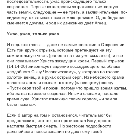
последовательности, ужас происходящего только
возрастает. Первые катастрофы затрагивают четвертую
часть земли, следующие — её треть, а заключительные, по-
видимому, охватывают всю землю целиком. Одно бедствие
сменяется другим, и ход их движению даёт Агнец.
Ужас, ужас, только ужас
И ведь эти главы — даже не самые жестокие в Откровении.
Есть три других отрывка, которые претендуют на эту
сомнительную честь (ранее я на них уже ссылался), и все
они показывают Христа жаждущим крови. Первый отрывок
(14:14-20) живописует видение восседающего на облаке
«подобного Сыну Человеческому», у которого на голове
золотой венец, а в руках острый серп. Из небесного храма
является ангел и взывает к этому (зловещему) жнецу:
«Пусти серп твой и пожни, потому что пришло время жатвы,
ибо жатва на земле созрела». Иными словами, настало
время суда. Христос взмахнул своим серпом, «и земля
была пожата».
Если б автор на том и остановился, читатель мог бы
предположить, что тех, кто противостал Богу, просто
настигла быстрая смерть. Но жестокие подробности
дальнейшего повествования не дают ему такой