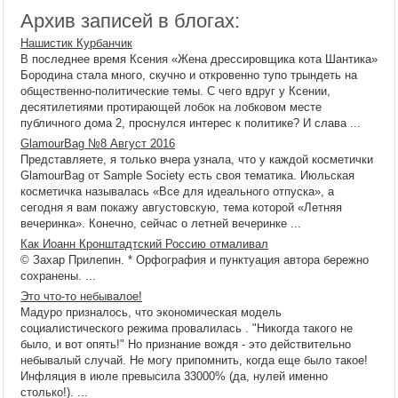
Архив записей в блогах:
Нашистик Курбанчик
В последнее время Ксения «Жена дрессировщика кота Шантика»
Бородина стала много, скучно и откровенно тупо трындеть на
общественно-политические темы. С чего вдруг у Ксении,
десятилетиями протирающей лобок на лобковом месте
публичного дома 2, проснулся интерес к политике? И слава ...
GlamourBag №8 Август 2016
Представляете, я только вчера узнала, что у каждой косметички
GlamourBag от Sample Society есть своя тематика. Июльская
косметичка называлась «Все для идеального отпуска», а
сегодня я вам покажу августовскую, тема которой «Летняя
вечеринка». Конечно, сейчас о летней вечеринке ...
Как Иоанн Кронштадтский Россию отмаливал
© Захар Прилепин. * Орфография и пунктуация автора бережно
сохранены. ...
Это что-то небывалое!
Мадуро призналось, что экономическая модель
социалистического режима провалилась . "Никогда такого не
было, и вот опять!" Но признание вождя - это действительно
небывалый случай. Не могу припомнить, когда еще было такое!
Инфляция в июле превысила 33000% (да, нулей именно
столько!). ...