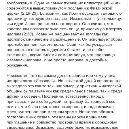
воображения. Одна из самых пугающих иллюстраций книги
содержится в вышеупомянутом послании к Фиатирской
церкви (2:18-29). Вспомним, как Иоанн осуждает тамошнюю
пророчицу, которую он называет Иезавелью — учительницу,
чьи идеи Иоанн решительно отвергает. Она считает, что
христианам позволительно есть пищу, приносимую в жертву
идолам (2:20). Иоанн же расценивает её взгляды как
идолопоклоннические и распущенные. Он использует образ
прелюбодеяния, как это делал Осия, как бы укладывая
оппонента в постель с другими богами, и не особо
стесняется, всеми силами демонстрируя, что пророчица
Иезавель неправа. И не просто неправа, а достойна
осуждения.
Неизвестно, что на самом деле говорила или чему учила
историческая «Иезавель». Но с высокой долей вероятности
выглядело это как-то так: например, у христиан Фиатирской
общины были язычники как среди членов семьи, так и среди
друзей и соседей. Последние, естественно, иногда
приглашали их к себе домой на трапезу. За трапезой все
ели то, что было приготовлено заранее, иногда включая
мясо, купленное при местном храме. Не желая обижать
гостеприимных хозяев, эти члены церкви принимали
приглашение и совместно проводили время к обоюдному
удовольствию. Возможно, застолье было их возможностью