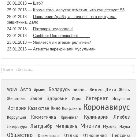
26.01.2013
—
Што?
25.01.2013
—
Кроме того, депутат отметил, что существует 53
25.01.2013
—
Появление Араба, а - точнее – его виртуала-
защитника, дало
24.01.2013
—
Патриарх недоволен!
23.01.2013
—
Confiteor Deo omnipotent..........
23.01.2013
—
Является ли атеизм религией?
23.01.2013
—
Атеисты перекричали мусульман
Авто
Беларусь
WOW
Бизнес
Видео
Дети
Армия
Жесть
Интернет
Закон
Здоровье
Животные
Игры
Искусство
Коронавирус
История
Казахстан
Кино
Конфликты
Кулинария
Ликбез
Косметичка
Коррупция
Криминал
Мнения
Лытдыбр
Медицина
Литература
Музыка
Наука
Общество
Отдых
Отношения
Персоны
Олимпиада