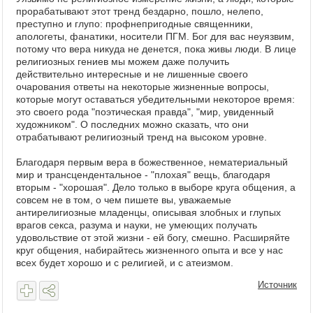
прорабатывают этот тренд бездарно, пошло, нелепо,
преступно и глупо: профнепригодные священники,
апологеты, фанатики, носители ПГМ. Бог для вас неуязвим,
потому что вера никуда не денется, пока живы люди. В лице
религиозных гениев мы можем даже получить
действительно интересные и не лишенные своего
очарования ответы на некоторые жизненные вопросы,
которые могут оставаться убедительными некоторое время:
это своего рода "поэтическая правда", "мир, увиденный
художником". О последних можно сказать, что они
отрабатывают религиозный тренд на высоком уровне.
Благодаря первым вера в божественное, нематериальный
мир и трансцендентальное - "плохая" вещь, благодаря
вторым - "хорошая". Дело только в выборе круга общения, а
совсем не в том, о чем пишете вы, уважаемые
антирелигиозные младенцы, описывая злобных и глупых
врагов секса, разума и науки, не умеющих получать
удовольствие от этой жизни - ей богу, смешно. Расширяйте
круг общения, набирайтесь жизненного опыта и все у нас
всех будет хорошо и с религией, и с атеизмом.
Источник