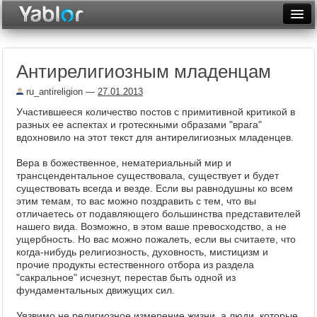
Разместить статью
Войти
Антирелигиозным младенцам
Неделя
ru_antireligion
—
27.01.2013
Месяц
Участившееся количество постов с примитивной критикой в
разных ее аспектах и гротескными образами "врага"
Рейтинги
вдохновило на этот текст для антирелигиозных младенцев.
Архив
Вера в божественное, нематериальный мир и
трансцендентальное существовала, существует и будет
Фототоп
существовать всегда и везде. Если вы равнодушны ко всем
этим темам, то вас можно поздравить с тем, что вы
Видеотоп
отличаетесь от подавляющего большинства представителей
нашего вида. Возможно, в этом ваше превосходство, а не
ущербность. Но вас можно пожалеть, если вы считаете, что
когда-нибудь религиозность, духовность, мистицизм и
прочие продукты естественного отбора из раздела
"сакральное" исчезнут, перестав быть одной из
фундаментальных движущих сил.
Уязвимо не религиозное измерение жизни, а люди, которые