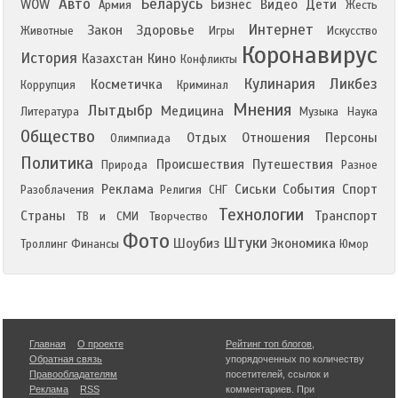
Авто
Беларусь
WOW
Бизнес
Видео
Дети
Армия
Жесть
Интернет
Закон
Здоровье
Животные
Игры
Искусство
Коронавирус
История
Казахстан
Кино
Конфликты
Кулинария
Ликбез
Косметичка
Коррупция
Криминал
Мнения
Лытдыбр
Медицина
Литература
Музыка
Наука
Общество
Отдых
Отношения
Персоны
Олимпиада
Политика
Происшествия
Путешествия
Природа
Разное
Реклама
Сиськи
События
Спорт
Разоблачения
Религия
СНГ
Технологии
Страны
Транспорт
ТВ и СМИ
Творчество
Фото
Штуки
Шоубиз
Экономика
Троллинг
Финансы
Юмор
Главная
О проекте
Рейтинг топ блогов
,
Обратная связь
упорядоченных по количеству
Правообладателям
посетителей, ссылок и
Реклама
RSS
комментариев. При