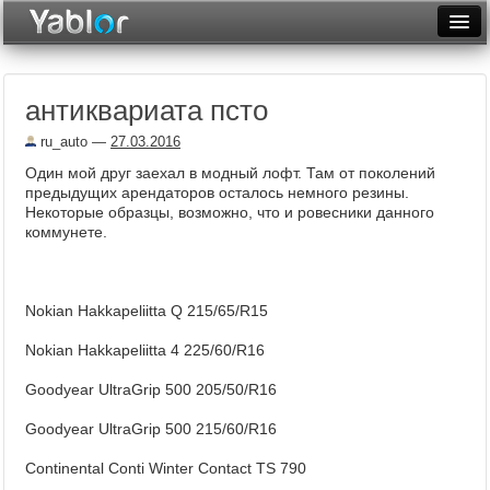
Разместить статью
Войти
антиквариата псто
Неделя
ru_auto
—
27.03.2016
Месяц
Один мой друг заехал в модный лофт. Там от поколений
предыдущих арендаторов осталось немного резины.
Рейтинги
Некоторые образцы, возможно, что и ровесники данного
коммунете.
Архив
Фототоп
Nokian Hakkapeliitta Q 215/65/R15
Видеотоп
Nokian Hakkapeliitta 4 225/60/R16
Goodyear UltraGrip 500 205/50/R16
Goodyear UltraGrip 500 215/60/R16
Continental Conti Winter Contact TS 790