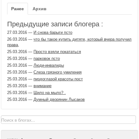
Ранее
Архив
Предыдущие записи блогера :
27.03.2016
—
И снова барыги псто
26.03.2016
—
что бы такое купить дитяте, который вчера получил
права,
25.03.2016
—
Просто взяли покататься
25.03.2016
—
парковок псто
25.03.2016
—
Люди-инвалиды
25.03.2016
—
Слеза грязного умиления
25.03.2016
—
пиздоглазой красоты пост
25.03.2016
—
внимание
25.03.2016
—
Шило на мыло? .
25.03.2016
—
Думный дворянин Лысаков