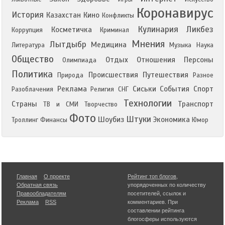
Коронавирус
История
Казахстан
Кино
Конфликты
Кулинария
Ликбез
Косметичка
Коррупция
Криминал
Мнения
Лытдыбр
Медицина
Литература
Музыка
Наука
Общество
Отдых
Отношения
Персоны
Олимпиада
Политика
Происшествия
Путешествия
Природа
Разное
Реклама
Сиськи
События
Спорт
Разоблачения
Религия
СНГ
Технологии
Страны
Транспорт
ТВ и СМИ
Творчество
Фото
Штуки
Шоубиз
Экономика
Троллинг
Финансы
Юмор
Главная
О проекте
Рейтинг топ блогов
,
Обратная связь
упорядоченных по количеству
Правообладателям
посетителей, ссылок и
Реклама
RSS
комментариев. При
составлении рейтинга
блогосферы используются