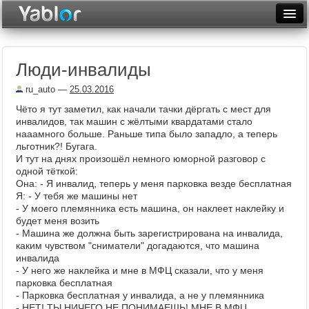
Разместить статью
Войти
Люди-инвалиды
Неделя
ru_auto
—
25.03.2016
Месяц
Чёто я тут заметил, как начали тачки дёргать с мест для
инвалидов, так машин с жёлтыми квардатами стало
Рейтинги
нааамного больше. Раньше типа было западло, а теперь
льготник?! Бугага.
Архив
И тут на днях произошёл немного юморной разговор с
одной тёткой:
Фототоп
Она: - Я инвалид, теперь у меня парковка везде бесплатная
Я: - У тебя же машины нет
Видеотоп
- У моего племянника есть машина, он наклеет наклейку и
будет меня возить
- Машина же должна быть зарегистрирована на инвалида,
каким чувством "сниматели" догадаются, что машина
инвалида
- У него же наклейка и мне в МФЦ сказали, что у меня
парковка бесплатная
- Парковка бесплатная у инвалида, а не у племянника
- НЕТ! ТЫ НИЧЕГО НЕ ПОНИМАЕШЬ! МНЕ В МФЦ