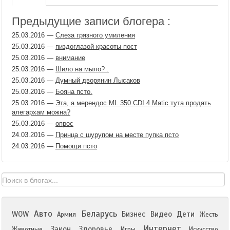
Предыдущие записи блогера :
25.03.2016
—
Слеза грязного умиления
25.03.2016
—
пиздоглазой красоты пост
25.03.2016
—
внимание
25.03.2016
—
Шило на мыло? .
25.03.2016
—
Думный дворянин Лысаков
25.03.2016
—
Бояна псто.
25.03.2016
—
Эта, а мерендос ML 350 CDI 4 Matic тута продать
алегархам можна?
25.03.2016
—
опрос
24.03.2016
—
Принца с шурупом на месте пупка псто
24.03.2016
—
Помощи псто
Авто
Беларусь
WOW
Бизнес
Видео
Дети
Армия
Жесть
Интернет
Закон
Здоровье
Животные
Игры
Искусство