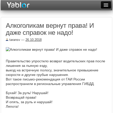
Разместить статью
Войти
Алкоголикам вернут права! И
Неделя
даже справок не надо!
Месяц
taransv
—
26.10.2018
Рейтинги
Архив
Правительство упростило возврат водительских прав после
Фототоп
лишения за пьяную езду,
выезд на встречную полосу, значительное превышение
скорости и другие грубые нарушения.
Видеотоп
Вот такое письмо-рекомендация от ГАИ России
распространили в региональные управления ГИБДД.
Бухай! За руль! Нарушай!
Возвращай права!
И опять, за руль и нарушай!
Ляпота!