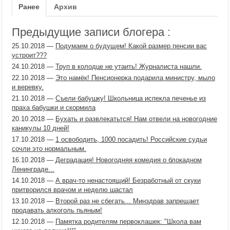
Ранее
Архив
Предыдущие записи блогера :
25.10.2018
—
Подумаем о будущем! Какой размер пенсии вас
устроит???
24.10.2018
—
Труп в колодце не утаить! Журналиста нашли.
22.10.2018
—
Это намёк! Пенсионерка подарила министру, мыло
и веревку.
21.10.2018
—
Съели бабушку! Школьница испекла печенье из
праха бабушки и скормила
20.10.2018
—
Бухать и развлекатьтся! Нам отвели на новогодние
каникулы 10 дней!
17.10.2018
—
1 освободить, 1000 посадить! Российские судьи
сочли это нормальным.
16.10.2018
—
Деградация! Новогодняя комедия о блокадном
Ленинграде...
14.10.2018
—
А врач-то ненастоящий! Безработный от скуки
притворился врачом и неделю шастал
13.10.2018
—
Второй раз не сбегать... Минздрав запрещает
продавать алкоголь пьяным!
12.10.2018
—
Памятка родителям первоклашек: "Школа вам