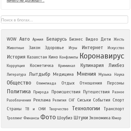
ничего не должна!!!".
Авто
Беларусь
WOW
Бизнес
Видео
Дети
Армия
Жесть
Интернет
Закон
Здоровье
Животные
Игры
Искусство
Коронавирус
История
Казахстан
Кино
Конфликты
Кулинария
Ликбез
Косметичка
Коррупция
Криминал
Мнения
Лытдыбр
Медицина
Литература
Музыка
Наука
Общество
Отдых
Отношения
Персоны
Олимпиада
Политика
Происшествия
Путешествия
Природа
Разное
Реклама
Сиськи
События
Спорт
Разоблачения
Религия
СНГ
Технологии
Страны
Транспорт
ТВ и СМИ
Творчество
Фото
Штуки
Шоубиз
Экономика
Троллинг
Финансы
Юмор