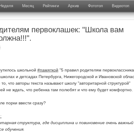
Неделя
Месяц
Рейтинги
Архив
Фототоп
Видеотоп
дителям первоклашек: "Школа вам
лжна!!!".
8
мутилось школьной
#памяткой
"5 правил родителям первоклассника
 школах и детсадах Петербурга, Нижегородской и Ивановской облас
то, что авторы текста называют школу "авторитарной структурой"
ей не ждать, что ребенка там полюбят и что ему будет комфортно.
ле порки ввести сразу?
:
итарная структура, где дисциплина и повиновение очень важный
се обучения.