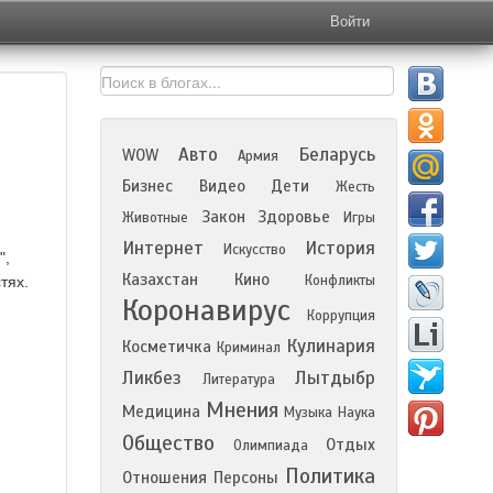
Войти
Авто
Беларусь
WOW
Армия
Бизнес
Видео
Дети
Жесть
Закон
Здоровье
Животные
Игры
Интернет
История
Искусство
",
Казахстан
Кино
Конфликты
тях.
Коронавирус
Коррупция
Кулинария
Косметичка
Криминал
Ликбез
Лытдыбр
Литература
Мнения
Медицина
Музыка
Наука
Общество
Отдых
Олимпиада
Политика
Отношения
Персоны