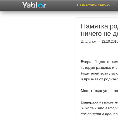
Разместить статью
Памятка ро
ничего не до
taransv
—
12.10.201
Вчера общество воз
которую раздавали в
Родителей возмутило 
и призывают родител
Может тогда уж в шко
Выдержка из памятки
"Школа - это автор
компонент в процес