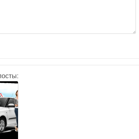
посты: