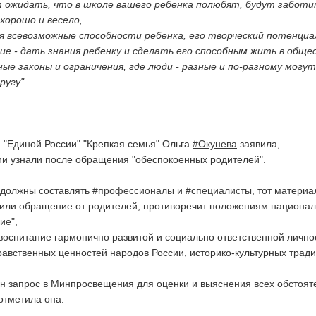
 ожидать, что в школе вашего ребенка полюбят, будут заботи
хорошо и весело,
 всевозможные способности ребенка, его творческий потенциа
ие - дать знания ребенку и сделать его способным жить в обще
ые законы и ограничения, где люди - разные и по-разному могут
ругу".
 "Единой России" "Крепкая семья" Ольга
#Окунева
заявила,
тии узнали после обращения "обеспокоенных родителей".
 должны составлять
#профессионалы
и
#специалисты
, тот материа
чили обращение от родителей, противоречит положениям национал
ие
",
воспитание гармонично развитой и социально ответственной лично
равственных ценностей народов России, историко-культурных тради
 запрос в Минпросвещения для оценки и выяснения всех обстоят
отметила она.