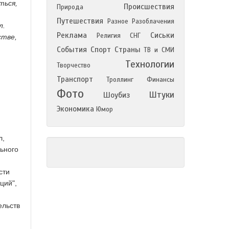
ться,
Происшествия
Природа
Путешествия
Разное
Разоблачения
л.
Реклама
Сиськи
Религия
СНГ
стве,
События
Спорт
Страны
ТВ и СМИ
Технологии
Творчество
Транспорт
Троллинг
Финансы
Фото
Штуки
Шоубиз
Экономика
Юмор
л,
ьного
сти
ций",
ельств