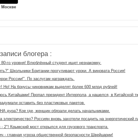
 Москве
аписи блогера :
 80-го уровня! Влюблённый студент ищет незнакомку.
ять?" Школьники Британии прогуливают уроки. А виновата Россия!
Герои России!". По заслугам награждать.
т! Но! На бонусы чиновникам выделят более 600 млрд рублей!
сь Китайцами! Пропал президент Интерпола, а нашелся, в Китайской т
задумали оставить без пластиковых пакетов.
НА дура? Кое где, женщин обязали делать начальниками.
а электричество? Россиян вновь захотели посадить на энергетический п
 - 2"! Крымский мост открылся для грузового транспорта.
ч - главная угроза общественной безопасности Швейцарии!