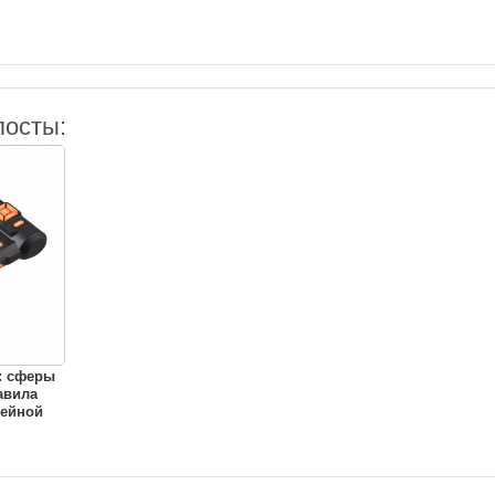
посты:
: сферы
авила
ейной