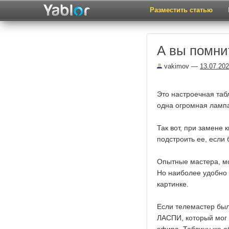
Разместить статью
А вы помнит
vakimov
—
13.07.20
Это настроечная таб
одна огромная лампа
Так вот, при замене
подстроить ее, если 
Опытные мастера, мог
Но наиболее удобно 
картинке.
Если телемастер был 
ЛАСПИ, который мог 