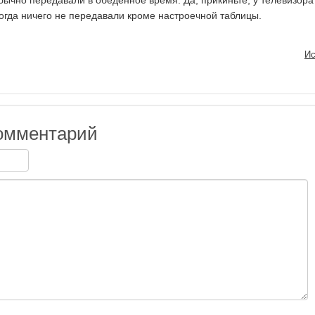
бычно передавали в обеденное время. Да, прикиньте, у телевизор
когда ничего не передавали кроме настроечной таблицы.
Ис
омментарий