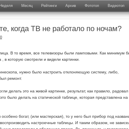
Неделя
Месяц
Рейтинги
Архив
Фототоп
Видеотоп
е, когда ТВ не работало по ночам?
20
лица. В то время, все телевизоры были ламповыми. Как минимум 
 , в которую смотрели и видели картинки.
 кинескопа, нужно было настроить отклоняющую систему, либо,
был ремонт.
ли делать это на живой картинке, результат, как правило, радовал 
это было делать на статической таблице, которая представлена на
особено богат, (или мастерская), то у него был прибор под назва
воспроизводить настроечные таблицы. И таким образом, не зависе