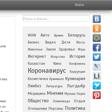
Войти
Авто
Беларусь
WOW
Армия
Бизнес
Видео
Дети
Жесть
была
Закон
Здоровье
Животные
Игры
Интернет
История
Искусство
Казахстан
Кино
Конфликты
Коронавирус
Коррупция
Кулинария
Косметичка
глаз.
Криминал
Ликбез
Лытдыбр
Литература
Мнения
Медицина
Музыка
Наука
Общество
Отдых
нием
Олимпиада
л от
Политика
Отношения
Персоны