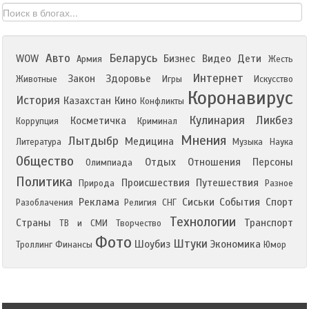
Авто
Беларусь
WOW
Бизнес
Видео
Дети
Армия
Жесть
Интернет
Закон
Здоровье
Животные
Игры
Искусство
Коронавирус
История
Казахстан
Кино
Конфликты
Кулинария
Ликбез
Косметичка
Коррупция
Криминал
Мнения
Лытдыбр
Медицина
Литература
Музыка
Наука
Общество
Отдых
Отношения
Персоны
Олимпиада
Политика
Происшествия
Путешествия
Природа
Разное
Реклама
Сиськи
События
Спорт
Разоблачения
Религия
СНГ
Технологии
Страны
Транспорт
ТВ и СМИ
Творчество
Фото
Штуки
Шоубиз
Экономика
Троллинг
Финансы
Юмор