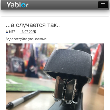
Разместить статью
Войти
...а случается так..
Неделя
id77
—
13.07.2025
Месяц
Здравствуйте уважаемые.
Рейтинги
Архив
Фототоп
Видеотоп