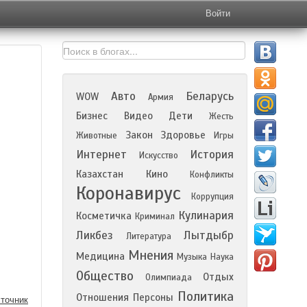
Войти
Авто
Беларусь
WOW
Армия
Бизнес
Видео
Дети
Жесть
Закон
Здоровье
Животные
Игры
Интернет
История
Искусство
Казахстан
Кино
Конфликты
Коронавирус
Коррупция
Кулинария
Косметичка
Криминал
Ликбез
Лытдыбр
Литература
Мнения
Медицина
Музыка
Наука
Общество
Отдых
Олимпиада
Политика
Отношения
Персоны
точник