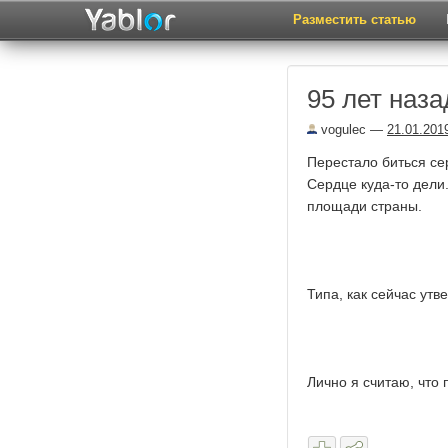
Разместить статью
95 лет наза
vogulec
—
21.01.201
Перестало биться сер
Сердце куда-то дели
площади страны.
Типа, как сейчас ут
Лично я считаю, что 