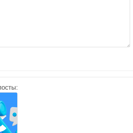
посты: