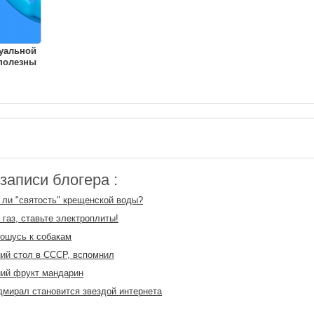
уальной
полезны
аписи блогера :
 ли "святость" крещенской воды?
 газ, ставьте электроплиты!
ношусь к собакам
ий стол в СССР, вспомнил
ий фрукт мандарин
мирал становится звездой интернета