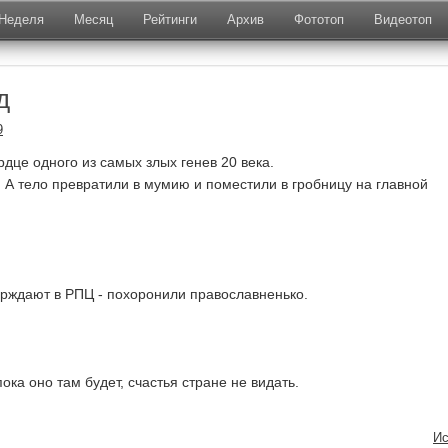
Неделя
Месяц
Рейтинги
Архив
Фототоп
Видеотоп
д
9
дце одного из самых злых генев 20 века.
. А тело превратили в мумию и поместили в гробницу на главной
верждают в РПЦ - похоронили православненько.
пока оно там будет, счастья стране не видать.
Ис