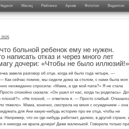
Неделя
Месяц
Рейтинги
Архив
Фототоп
Видеотоп
.2025
что больной ребенок ему не нужен.
о написать отказ и через много лет
магу дочери: «Чтобы не было иллюзий!»
ечка завела разговор об отце, когда ей было года четыре, —
 — Как сейчас помню, мы сидели дома за столом, с нами была моя
енно неожиданно спросила: «Мама, а где мой папа?» Я не стала
Просто спокойно сказала: «Он ушел от нас, когда ты родилась». До
он плохой?». «Не плохой, — ответила я. — Просто слабый. Отказалс
ыло тяжело». Мама, конечно, смотрела на меня с осуждением – она
придумать для Ани какую-нибудь историю про ее отца, чтобы не
. Например, что он где-нибудь работает, далеко, в другой стране, 
о я никогда не врала дочери! Даже маленькой. Говорила только пра