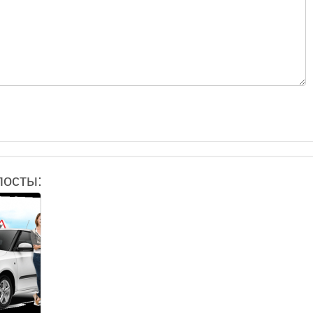
посты: