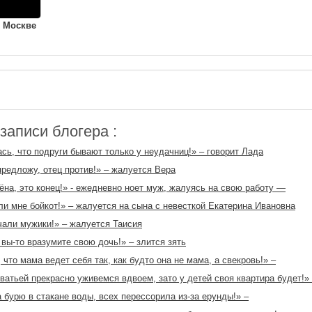
 Москве
аписи блогера :
сь, что подруги бывают только у неудачниц!» – говорит Лада
предложу, отец против!» – жалуется Вера
ёна, это конец!» - ежедневно ноет муж, жалуясь на свою работу —
и мне бойкот!» – жалуется на сына с невесткой Екатерина Ивановна
али мужики!» – жалуется Таисия
 вы-то вразумите свою дочь!» – злится зять
 что мама ведет себя так, как будто она не мама, а свекровь!» –
ватьей прекрасно уживемся вдвоем, зато у детей своя квартира будет!»
 бурю в стакане воды, всех перессорила из-за ерунды!» –