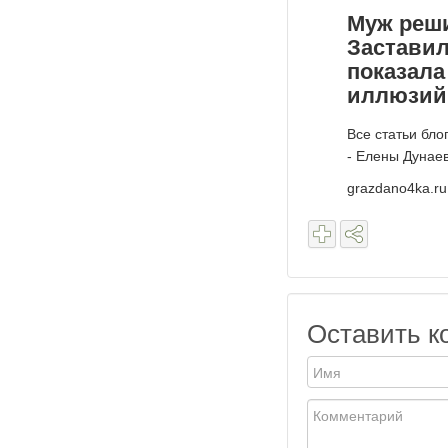
Муж реши
Заставил
показала
иллюзий
Все статьи бло
- Елены Дунае
grazdano4ka.ru
Оставить к