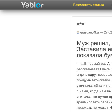
Разместить статью
​***
grazdano4ka
—
27.02
Муж решил, 
Заставила ег
показала бу
— ...В первый раз Ан
рассказывает Ольга.
и дочь вдруг соверш
придумывать сказки. 
уточнила: «Значит, 
с нами, когда нам б
считала, что нужно 
травмировать ребенка
приехать не может. Н