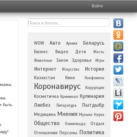
Войти
Авто
Беларусь
WOW
Армия
Бизнес
Видео
Дети
Жесть
Закон
Здоровье
Животные
Игры
Интернет
История
Искусство
Казахстан
Кино
Конфликты
Коронавирус
 мама,
Коррупция
Кулинария
Косметичка
Криминал
чка
Ликбез
Лытдыбр
я быть
Литература
Мнения
Медицина
Музыка
Наука
Общество
Отдых
Олимпиада
и
Политика
вду!
Отношения
Персоны