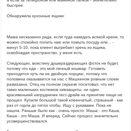
а если за телефоном или маминой тапкой - значительно
быстрее.
Обнаружила кухонные ящики:
Мама несказанно рада, если туда накидать всякой хрени, то
можно спокойно попить чаю или помыть посуду или... -
минут 5-10, пока клиент выгребает хрень из ящика,
освобождая пространство, у меня есть.
Следующих, воистину душераздирающих фоток не будет,
потому что еда - это мой личный кошмар. Готовить
приходится чуть ли не двойную порцию, потому что
половина оказывается на нас с Машхеном ровным слоем
размазана. Отец на полном серьезе посетовал, что нет
таких маленьких костюмов химзащиты, ни один
красивенький нагрудничек тест-драйв на принятие пищи не
прощел. Купили большой такой клеенчатый, страшный - как
раз от горла до пяток чтобы. Ищу с рукавами. Пока не
нашла. Раньше было как - очень просто: Маша - это Каша,
Каша - это Маша. И вперед. Сейчас процесс значительно
усовершенствовался.