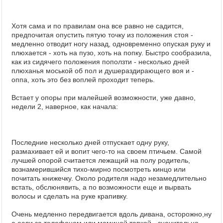
Хотя сама и по правилам она все равно не садится,
предпочитая опустить пятую точку из положения стоя -
медленно отводит ногу назад, одновременно опуская руку и
плюхается - хоть на пузо, хоть на попку. Быстро сообразила,
как из сидячего положения поползти - несколько дней
плюханья моськой об пол и душераздирающего воя и -
оппа, хоть это без воплей проходит теперь.
Встает у опоры при малейшей возможности, уже давно,
недели 2, наверное, как начала:
Последние несколько дней отпускает одну руку,
размахивает ей и вопит чего-то на своем птичьем. Самой
лучшей опорой считается лежащий на полу родитель,
вознамерившийся тихо-мирно посмотреть кинцо или
почитать книжечку. Около родителя надо незамедлительно
встать, обслюнявить, а по возможности еще и вырвать
волосы и сделать на руке крапивку.
Очень медленно передвигается вдоль дивана, осторожно,ну