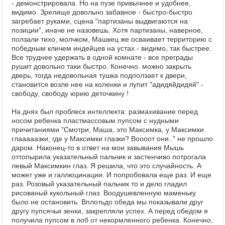
- демонстрировала. Но на пузе привычнее и удобнее,
видимо. Зрелище довольно забавное - быстро-быстро
загребает руками, сцена "партизаны выдвигаются на
позиции", иначе не назовешь. Хотя партизаны, наверное,
ползали тихо, молчком, Машкец же осваивает территорию с
победным кличем индейцев на устах - видимо, так быстрее.
Все труднее удержать в одной комнате - все преграды
рушит довольно таки быстро. Конечно. можно закрыть
дверь, тогда недовольная тушка подползает к двери,
становится возле нее на коленки и лупит "адидяйдидяй" -
свободу, свободу юрию деточкину !
На днях был проблеск интеллекта: размахивание перед
носом ребенка пластмассовым пупсом с нудными
причитаниями "Смотри, Маша, это Максимка, у Максимки
глааааазки, где у Максимки глазки? Воооот они.." не прошло
даром. Наконец-то в ответ на мои завывания Мышь
оттопырила указательный пальчик и застенчиво потрогала
левый Максимкин глаз. Я решила, что это случайность. А
может уже и галлюцинации. И попробовала еще раз. И еще
раз. Розовый указательный пальчик то и дело гладил
рисованый кукольный глаз. Воодушевленную маменьку
было не остановить. Вплотьдо обеда мы показывали друг
другу пупсячьи зенки, закрепляли успех. А перед обедом я
получила пупсом в лоб от некормленного ребенка. Конечно,