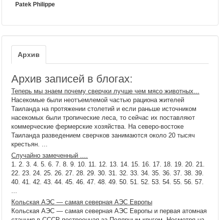
Patek Philippe
Архив
Архив записей в блогах:
Теперь мы знаем почему сверчки лучше чем мясо животных...
Насекомые были неотъемлемой частью рациона жителей
Таиланда на протяжении столетий и если раньше источником
насекомых были тропические леса, то сейчас их поставляют
коммерческие фермерские хозяйства. На северо-востоке
Таиланда разведением сверчков занимаются около 20 тысяч
крестьян. ...
Случайно замеченный ....
1. 2. 3. 4. 5. 6. 7. 8. 9. 10. 11. 12. 13. 14. 15. 16. 17. 18. 19. 20. 21.
22. 23. 24. 25. 26. 27. 28. 29. 30. 31. 32. 33. 34. 35. 36. 37. 38. 39.
40. 41. 42. 43. 44. 45. 46. 47. 48. 49. 50. 51. 52. 53. 54. 55. 56. 57.
...
Кольская АЭС — самая северная АЭС Европы
Кольская АЭС — самая северная АЭС Европы и первая атомная
станция в СССР построенная за Полярным кругом. Несмотря на