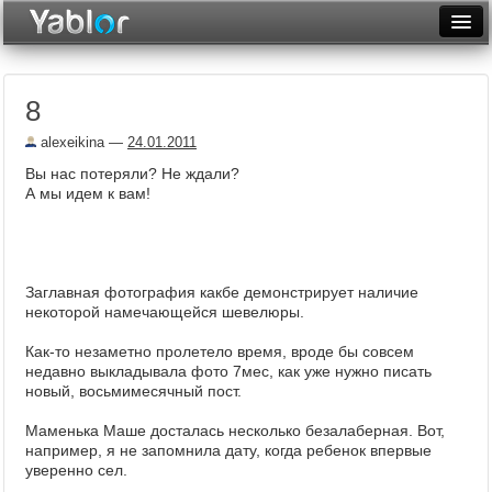
Разместить статью
Войти
8
Неделя
alexeikina
—
24.01.2011
Месяц
Вы нас потеряли? Не ждали?
А мы идем к вам!
Рейтинги
Архив
Фототоп
Заглавная фотография какбе демонстрирует наличие
некоторой намечающейся шевелюры.
Видеотоп
Как-то незаметно пролетело время, вроде бы совсем
недавно выкладывала фото 7мес, как уже нужно писать
новый, восьмимесячный пост.
Маменька Маше досталась несколько безалаберная. Вот,
например, я не запомнила дату, когда ребенок впервые
уверенно сел.