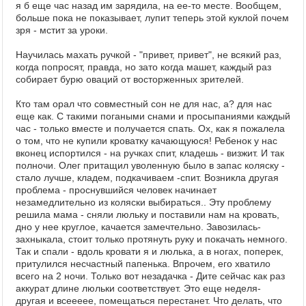
я б еще час назад им зарядила, на ее-то месте. Вообщем,
больше пока не показывает, лупит теперь этой куклой почем
зря - мстит за уроки.
Научилась махать ручкой - "привет, привет", не всякий раз,
когда попросят, правда, но зато когда машет, каждый раз
собирает бурю оваций от восторженных зрителей.
Кто там орал что совместный сон не для нас, а? для нас
еще как. С такими погаными снами и просыпаниями каждый
час - только вместе и получается спать. Ох, как я пожалела
о том, что не купили кроватку качающуюся! Ребенок у нас
вконец испортился - на ручках спит, кладешь - визжит. И так
полночи. Олег притащил уволенную было в запас коляску -
стало лучше, кладем, подкачиваем -спит. Возникла другая
проблема - проснувшийся человек начинает
незамедлительно из коляски выбираться.. Эту проблему
решила мама - сняли люльку и поставили нам на кровать,
дно у нее круглое, качается замечтельно. Завозилась-
захныкала, стоит только протянуть руку и покачать немного.
Так и спали - вдоль кровати я и люлька, а в ногах, поперек,
притулился несчастный папенька. Впрочем, его хватило
всего на 2 ночи. Только вот незадачка - Дите сейчас как раз
аккурат длине люльки соответствует. Это еще неделя-
другая и всеееее, помещаться перестанет. Что делать, что