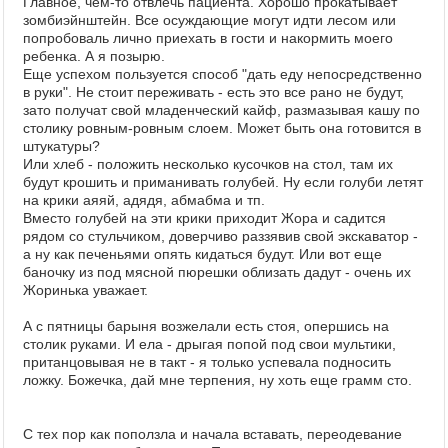
Главное, чем-то отвлечь пациента. Хорошо прокатывает
зомбиэйнштейн. Все осуждающие могут идти лесом или
попробоваль лично приехать в гости и накормить моего
ребенка. А я позырю.
Еще успехом пользуется способ "дать еду непосредственно
в руки". Не стоит переживать - есть это все рано не будут,
зато получат свой младенческий кайф, размазывая кашу по
столику ровным-ровным слоем. Может быть она готовится в
штукатуры?
Или хлеб - положить несколько кусочков на стол, там их
будут крошить и приманивать голубей. Ну если голуби летят
на крики аяяй, адядя, абмабма и тп.
Вместо голубей на эти крики приходит Жора и садится
рядом со стульчиком, доверчиво раззявив свой экскаватор -
а ну как печеньями опять кидаться будут. Или вот еще
баночку из под мясной пюрешки облизать дадут - очень их
Жоринька уважает.
А с пятницы барыня возжелали есть стоя, опершись на
столик руками. И ела - дрыгая попой под свои мультики,
пританцовывая не в такт - я только успевала подносить
ложку. Божечка, дай мне терпения, ну хоть еще грамм сто.
С тех пор как поползла и начала вставать, переодевание