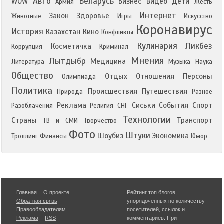
Авто
Беларусь
WOW
Бизнес
Видео
Дети
Армия
Жесть
Интернет
Закон
Здоровье
Животные
Игры
Искусство
Коронавирус
История
Казахстан
Кино
Конфликты
Кулинария
Ликбез
Косметичка
Коррупция
Криминал
Мнения
Лытдыбр
Медицина
Литература
Музыка
Наука
Общество
Отдых
Отношения
Персоны
Олимпиада
Политика
Происшествия
Путешествия
Природа
Разное
Реклама
Сиськи
События
Спорт
Разоблачения
Религия
СНГ
Технологии
Страны
Транспорт
ТВ и СМИ
Творчество
Фото
Штуки
Шоубиз
Экономика
Троллинг
Финансы
Юмор
Главная
О проекте
Рейтинг топ блогов
,
Обратная связь
упорядоченных по количеству
Правообладателям
посетителей, ссылок и
Реклама
RSS
комментариев. При