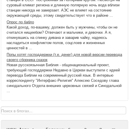
суровый климат региона и длинную полярную ночь вода вблизи
станции никогда не замерзает. АЭС не влияет на состояние
окружающей среды, этому свидетельствует что в районе ...
Опрос по бабло
Какой доход, по-вашему, должен быть у мужчины, чтобы он не
считался нищеебом? Отвечают и мальчики, и девочки. А я,
откинувшись на спинку дивана и заварив чайку, надеюсь
насладиться конфликтом полов, соцслоев и жизненных
ценностей в ...
Попы хотят господдержки (т.е. денег) для новой версии перевода
своего сборника сказок
Новая русскоязычная Библия - общенациональный проект,
требующий господдержки Недавно в Церкви выступили с идеей
перевода Библии на современный русский язык. В интервью
корреспонденту "Интерфакс-Религия" Алексею Соседову глава
синодального Отдела внешних церковных связей и Синодальной
...