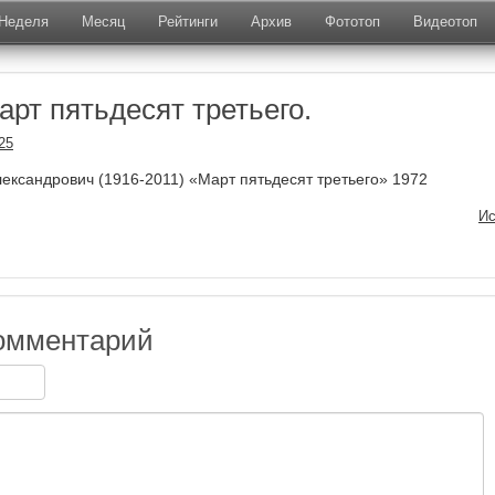
Неделя
Месяц
Рейтинги
Архив
Фототоп
Видеотоп
рт пятьдесят третьего.
25
лександрович (1916-2011) «Март пятьдесят третьего» 1972
Ис
омментарий