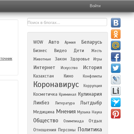
Войти
Авто
Беларусь
WOW
Армия
Бизнес
Видео
Дети
Жесть
точник
Закон
Здоровье
Животные
Игры
Интернет
История
Искусство
Казахстан
Кино
Конфликты
Коронавирус
Коррупция
Кулинария
Косметичка
Криминал
Ликбез
Лытдыбр
Литература
Мнения
Медицина
Музыка
Наука
Общество
Отдых
Олимпиада
Политика
Отношения
Персоны