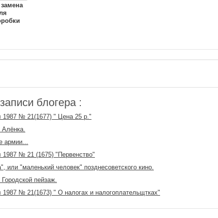
 замена
ля
оробки
аписи блогера :
 1987 № 21(1677) " Цена 25 р."
 Алёнка.
 армии...
 1987 № 21 (1675) "Первенство"
", или "маленький человек" позднесоветского кино.
 Городской пейзаж.
 1987 № 21(1673) " О налогах и налогоплательщтках"