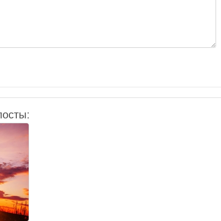
посты: