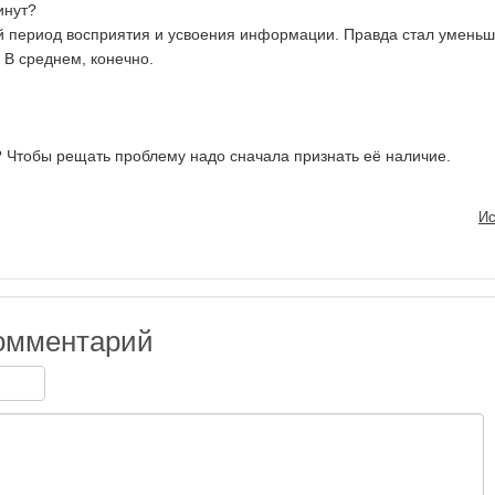
инут?
й период восприятия и усвоения информации. Правда стал уменьш
 В среднем, конечно.
ь? Чтобы рещать проблему надо сначала признать её наличие.
Ис
омментарий