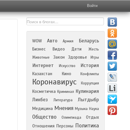
Войти
Авто
Беларусь
WOW
Армия
Бизнес
Видео
Дети
Жесть
Закон
Здоровье
Животные
Игры
Интернет
История
Искусство
Казахстан
Кино
Конфликты
Коронавирус
Коррупция
Кулинария
Косметичка
Криминал
Ликбез
Лытдыбр
Литература
Мнения
Медицина
Музыка
Наука
Общество
Отдых
Олимпиада
Политика
Отношения
Персоны