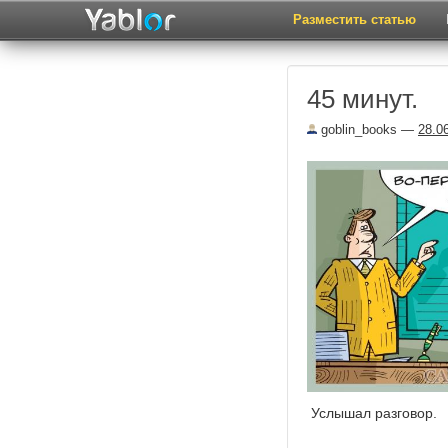
Разместить статью
45 минут.
goblin_books
—
28.0
Услышал разговор.