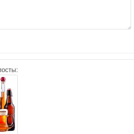
посты: