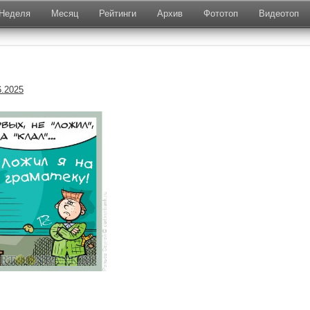
Неделя
Месяц
Рейтинги
Архив
Фототоп
Видеотоп
6.2025