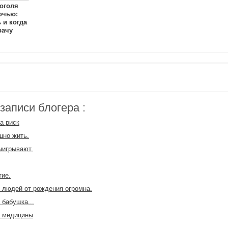
оголя
очью:
 и когда
рачу
аписи блогера :
а риск
шно жить.
ыигрывают.
ие.
 людей от рождения огромна.
 бабушка...
 медицины