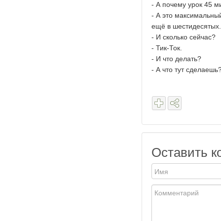
- А почему урок 45 м
- А это максимальны
ещё в шестидесятых.
- И сколько сейчас?
- Тик-Ток.
- И что делать?
- А что тут сделаеш
Оставить к