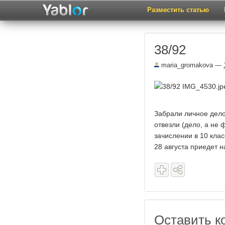
Разместить статью
38/92
maria_gromakova
—
Забрали личное дело
отвезли (дело, а не
зачислении в 10 кла
28 августа приедет н
Оставить к