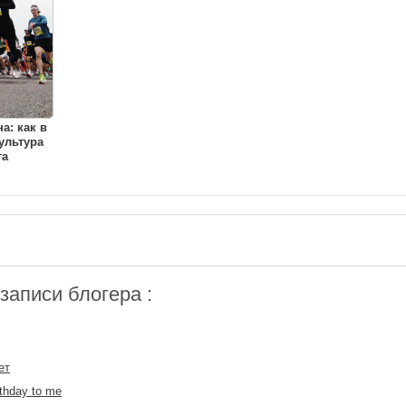
а: как в
ультура
га
аписи блогера :
ет
thday to me