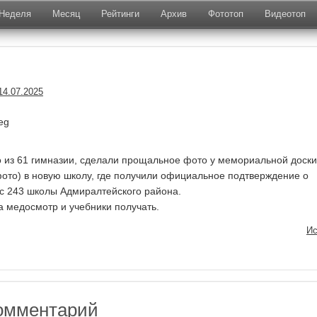
Неделя
Месяц
Рейтинги
Архив
Фототоп
Видеотоп
14.07.2025
 из 61 гимназии, сделали прощальное фото у мемориальной доски
 фото) в новую школу, где получили официальное подтверждение о
сс 243 школы Адмиралтейского района.
а медосмотр и учебники получать.
Ис
омментарий