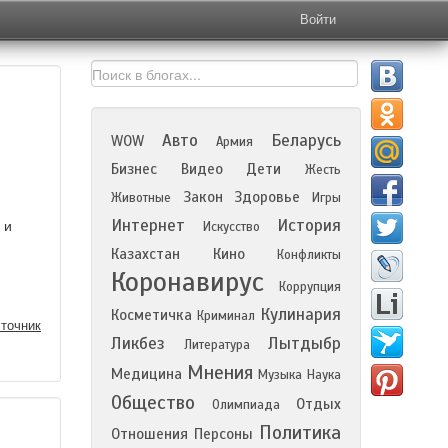
Войти
Авто
Беларусь
WOW
Армия
Бизнес
Видео
Дети
Жесть
Закон
Здоровье
Животные
Игры
Интернет
История
 и
Искусство
Казахстан
Кино
Конфликты
Коронавирус
Коррупция
Кулинария
Косметичка
Криминал
точник
Ликбез
Лытдыбр
Литература
Мнения
Медицина
Музыка
Наука
Общество
Отдых
Олимпиада
Политика
Отношения
Персоны