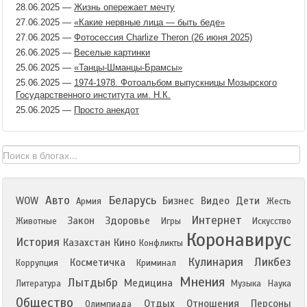
28.06.2025
—
Жизнь опережает мечту
27.06.2025
—
«Какие нервные лица — быть беде»
27.06.2025
—
Фотосессия Charlize Theron (26 июня 2025)
26.06.2025
—
Веселые картинки
25.06.2025
—
«Танцы-Шманцы-Брамсы»
25.06.2025
—
1974-1978. Фотоальбом выпускницы Мозырского
Государственного института им. Н.К.
25.06.2025
—
Просто анекдот
Авто
Беларусь
WOW
Бизнес
Видео
Дети
Армия
Жесть
Интернет
Закон
Здоровье
Животные
Игры
Искусство
Коронавирус
История
Казахстан
Кино
Конфликты
Кулинария
Ликбез
Косметичка
Коррупция
Криминал
Мнения
Лытдыбр
Медицина
Литература
Музыка
Наука
Общество
Отдых
Отношения
Персоны
Олимпиада