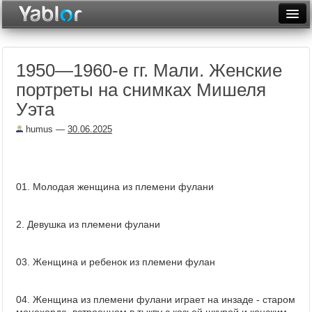
Разместить статью
Войти
1950—1960-е гг. Мали. Женские
Неделя
портреты на снимках Мишеля
Месяц
Уэта
Рейтинги
humus
—
30.06.2025
Архив
Фототоп
01. Молодая женщина из племени фулани
Видеотоп
2. Девушка из племени фулани
03. Женщина и ребенок из племени фулан
04. Женщина из племени фулани играет на инзаде - старом