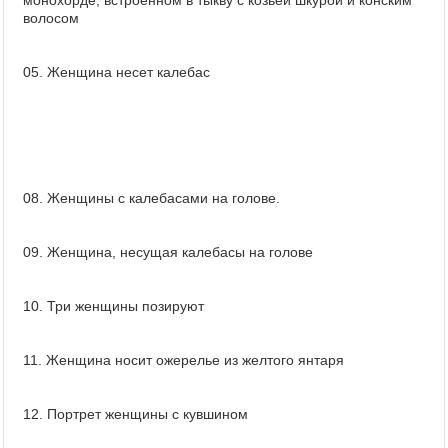
монохорде, встроенном в тыкву с козьей шкурой и конским
волосом
05. Женщина несет калебас
08. Женщины с калебасами на голове.
09. Женщина, несущая калебасы на голове
10. Три женщины позируют
11. Женщина носит ожерелье из желтого янтаря
12. Портрет женщины с кувшином