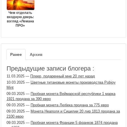
Чем отделать
входную дверь:
взгляд «Лемана
ПРО»
Ранее
Архив
Предыдущие записи блогера :
11.03.2025
—
Плеер, подаренный мне 20 лет назад
10.03.2025
—
Цветные титановые монеты производства Pobjoy
Mint
09.03.2025
—
Пробная монета Веймарской республики 1 марка
1921 продана за 390 евро
09.03.2025
—
Пробная монета Любека продана за 775 евро
09.03.2025
—
Монета Неаполя и Сицилии 20 лир 1813 продана за
2100 евро
09.03.2025
—
Пробная монета Франции 5 франков 1874 продана