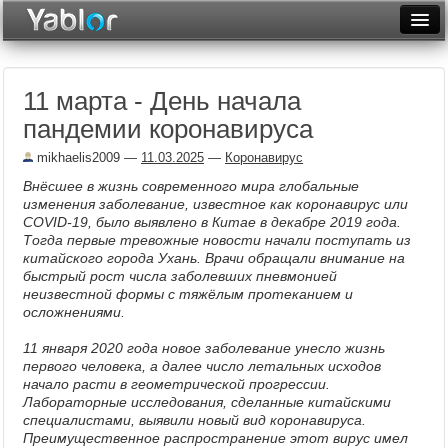
Разместить статью
Войти
11 марта - День начала
Неделя
пандемии коронавируса
Месяц
mikhaelis2009
—
11.03.2025
—
Коронавирус
Рейтинги
Внёсшее в жизнь современного мира глобальные
изменения заболевание, известное как коронавирус или
Архив
COVID-19, было выявлено в Китае в декабре 2019 года.
Тогда первые тревожные новости начали поступать из
китайского города Ухань. Врачи обращали внимание на
Фототоп
быстрый рост числа заболевших пневмонией
неизвестной формы с тяжёлым протеканием и
Видеотоп
осложнениями.
11 января 2020 года новое заболевание унесло жизнь
первого человека, а далее число летальных исходов
начало расти в геометрической прогрессии.
Лабораторные исследования, сделанные китайскими
специалистами, выявили новый вид коронавируса.
Преимущественное распространение этот вирус имел