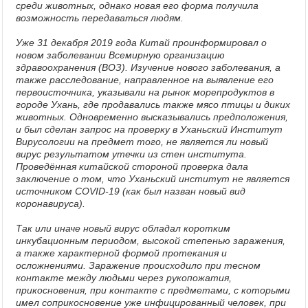
среди животных, однако новая его форма получила
возможность передаваться людям.
Уже 31 декабря 2019 года Китай проинформировал о
новом заболевании Всемирную организацию
здравоохранения (ВОЗ). Изучение нового заболевания, а
также расследование, направленное на выявление его
первоисточника, указывали на рынок морепродуктов в
городе Ухань, где продавались также мясо птицы и диких
животных. Одновременно высказывались предположения,
и был сделан запрос на проверку в Уханьский Институт
Вирусологии на предмет того, не является ли новый
вирус результатом утечки из стен института.
Проведённая китайской стороной проверка дала
заключение о том, что Уханьский институт не является
источником COVID-19 (как был назван новый вид
коронавируса).
Так или иначе новый вирус обладал коротким
инкубационным периодом, высокой степенью заражения,
а также характерной формой протекания и
осложнениями. Заражение происходило при тесном
контакте между людьми через рукопожатия,
прикосновения, при контакте с предметами, с которыми
имел соприкосновение уже инфицированный человек, при