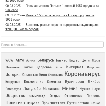
за 1650 евро
09.03.2025
—
Пробная монета Польши 1 злотый 1957 продана за
934 евро
09.03.2025
—
Монета 1/2 гроша герцогства Глогау продана за
3931 евро
08.03.2025
—
Банкноты разных стран с портретами выдающихся
женщин - часть первая
Авто
Беларусь
WOW
Бизнес
Видео
Дети
Армия
Жесть
Интернет
Закон
Здоровье
Животные
Игры
Искусство
Коронавирус
История
Казахстан
Кино
Конфликты
Кулинария
Ликбез
Косметичка
Коррупция
Криминал
Мнения
Лытдыбр
Медицина
Литература
Музыка
Наука
Общество
Отдых
Отношения
Персоны
Олимпиада
Политика
Происшествия
Путешествия
Природа
Разное