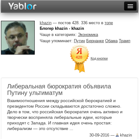
Разместить статью
Войти
khazin
— постов 428. 336 место в
топе
Блогер khazin - khazin
Неделя
Чаще в категориях:
Экономика
Чаще упоминает:
Путин
Бернанке
Обама
Трамп
Месяц
Рейтинги
Код кнопки
Архив
Фототоп
Либеральная бюрократия объявила
Путину ультиматум
Видеотоп
Взаимоотношения между российской бюрократией и
президентом России складываются достаточно сложно.
Дело в том, что российская бюрократия очень активно и
творчески восприняла либеральные идеи, которые
приходят с Запада. И главная идея очень простая:
либерализм — это отсутствие ...
30-09-2016
—
khazin