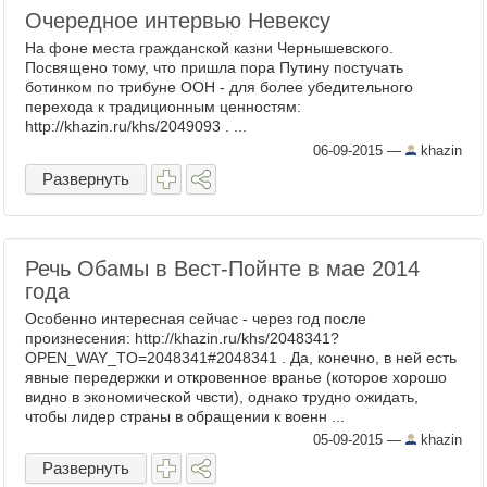
Очередное интервью Невексу
На фоне места гражданской казни Чернышевского.
Посвящено тому, что пришла пора Путину постучать
ботинком по трибуне ООН - для более убедительного
перехода к традиционным ценностям:
http://khazin.ru/khs/2049093 . ...
06-09-2015
—
khazin
Развернуть
Речь Обамы в Вест-Пойнте в мае 2014
года
Особенно интересная сейчас - через год после
произнесения: http://khazin.ru/khs/2048341?
OPEN_WAY_TO=2048341#2048341 . Да, конечно, в ней есть
явные передержки и откровенное вранье (которое хорошо
видно в экономической чвсти), однако трудно ожидать,
чтобы лидер страны в обращении к военн ...
05-09-2015
—
khazin
Развернуть