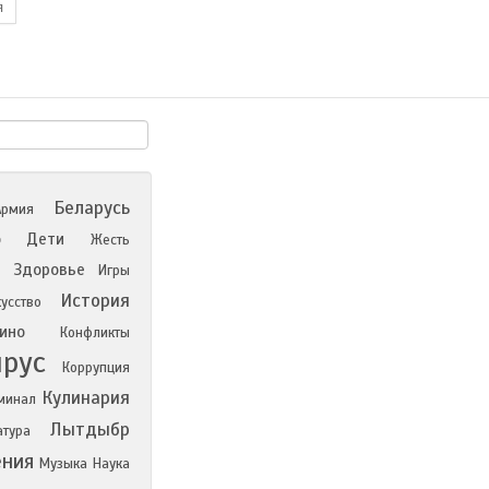
я
Беларусь
Армия
о
Дети
Жесть
н
Здоровье
Игры
История
усство
ино
Конфликты
ирус
Коррупция
Кулинария
минал
Лытдыбр
атура
ния
Музыка
Наука