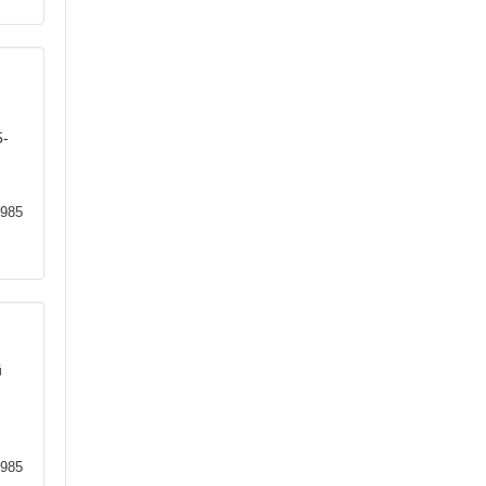
5-
985
й
.
985