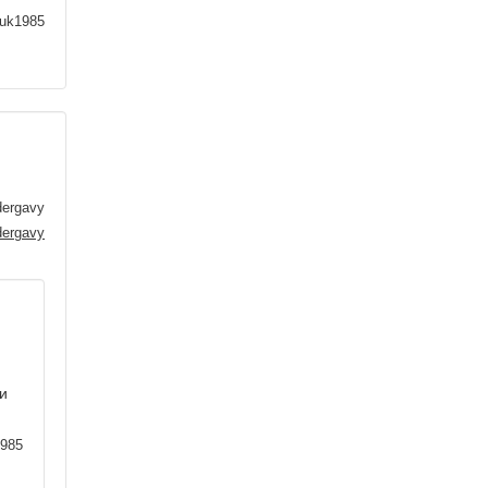
uk1985
dergavy
и
985