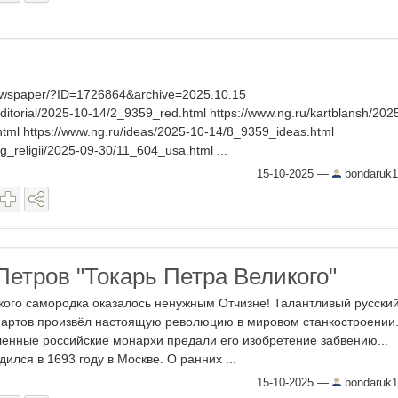
newspaper/?ID=1726864&archive=2025.10.15
editorial/2025-10-14/2_9359_red.html https://www.ng.ru/kartblansh/202
tml https://www.ng.ru/ideas/2025-10-14/8_9359_ideas.html
ng_religii/2025-09-30/11_604_usa.html ...
15-10-2025
—
bondaruk1
етров "Токарь Петра Великого"
кого самородка оказалось ненужным Отчизне! Талантливый русски
артов произвёл настоящую революцию в мировом станкостроении
енные российские монархи предали его изобретение забвению...
ился в 1693 году в Москве. О ранних ...
15-10-2025
—
bondaruk1