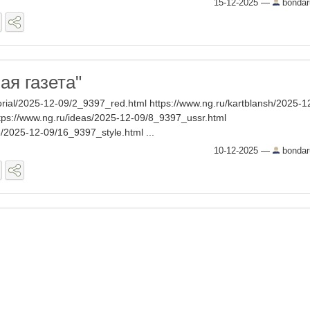
15-12-2025
—
bondar
ая газета"
torial/2025-12-09/2_9397_red.html https://www.ng.ru/kartblansh/2025-1
tps://www.ng.ru/ideas/2025-12-09/8_9397_ussr.html
e/2025-12-09/16_9397_style.html ...
10-12-2025
—
bondar