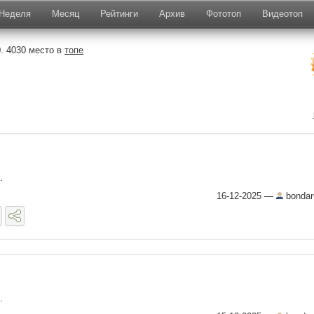
Неделя
Месяц
Рейтинги
Архив
Фототоп
Видеотоп
. 4030 место в
топе
.
16-12-2025
—
bondar
.