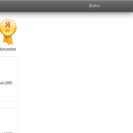
Войти
Код кнопки
uk1985