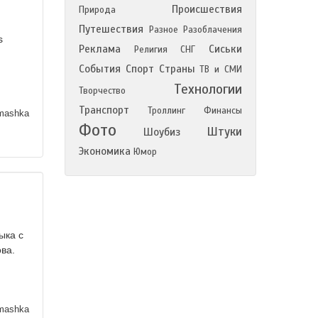
Происшествия
Природа
Путешествия
Разное
Разоблачения
s
Реклама
Сиськи
Религия
СНГ
События
Спорт
Страны
ТВ и СМИ
Технологии
Творчество
Транспорт
Троллинг
Финансы
mashka
Фото
Штуки
Шоубиз
Экономика
Юмор
ыка с
ова.
mashka