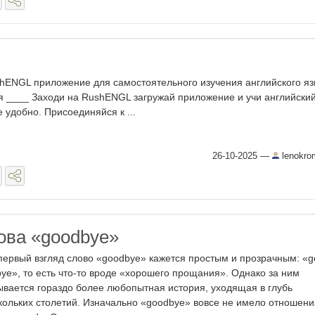
hENGL приложение для самостоятельного изучения английского яз
я ____ Заходи на RushENGL загружай приложение и учи английский
е удобно. Присоединяйся к ...
26-10-2025
—
lenokro
ова «goodbye»
первый взгляд слово «goodbye» кажется простым и прозрачным: «
bye», то есть что-то вроде «хорошего прощания». Однако за ним
ывается гораздо более любопытная история, уходящая в глубь
кольких столетий. Изначально «goodbye» вовсе не имело отношени