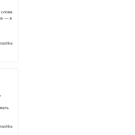
 слова
ке — в
mashka
ь
жать
mashka