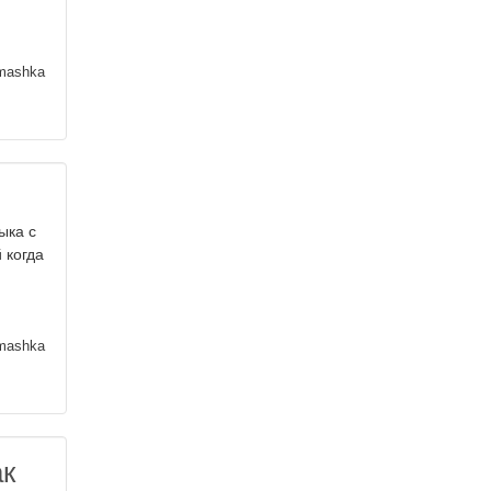
mashka
ыка с
 когда
mashka
ак