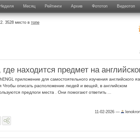
Неделя
Месяц
Рейтинги
Архив
Фототоп
Видеотоп
2. 3528 место в
топе
, где находится предмет на английск
hENGL приложение для самостоятельного изучения английского яз
я Чтобы описать расположение людей и вещей, в английском
ользуются предлоги места . Они помогают ответить ...
11-02-2026
—
lenokro