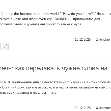
father is the bravest man in the world.” “How do you know?” “He cut hi
ger with a knife and didn’t even cry.” RushENGL приложение для
остоятельного изучения английского языка с нуля ...
16-12-2025
—
lenokro
ечь: как передавать чужие слова на
hENGL приложение для самостоятельного изучения английского яз
я В английском, как и в русском, мы часто пересказываем чужие сл
есть свои правила и нюансы — это ...
10-12-2025
—
lenokro