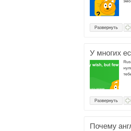
эмо
Развернуть
У многих ес
Rus
нул
теб
Развернуть
Почему анг