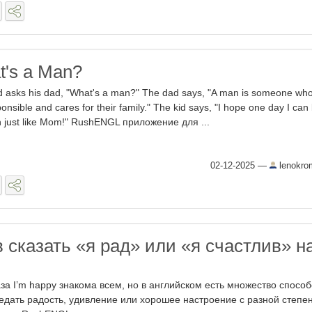
t's a Man?
id asks his dad, "What's a man?" The dad says, "A man is someone who
onsible and cares for their family." The kid says, "I hope one day I can
 just like Mom!" RushENGL приложение для ...
02-12-2025
—
lenokro
 сказать «я рад» или «я счастлив» н
за I’m happy знакома всем, но в английском есть множество способ
едать радость, удивление или хорошее настроение с разной степе