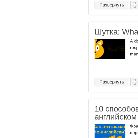
Развернуть
Шутка: Wha
A k
resp
man
Развернуть
10 способов
английском
Фра
пер