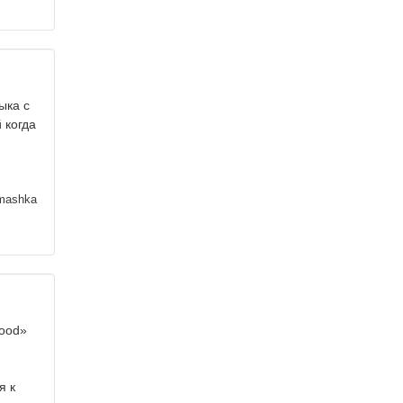
ыка с
 когда
mashka
good»
я к