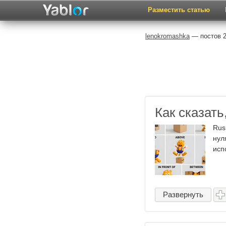
Разместить статью
lenokromashka
— постов 2
Как сказать
Rus
нул
исп
Развернуть