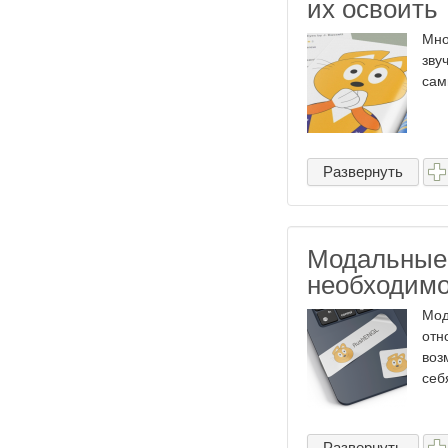
их освоить
Мно
зву
сам
Развернуть
Модальные 
необходимо
Мод
отн
воз
себя
Развернуть