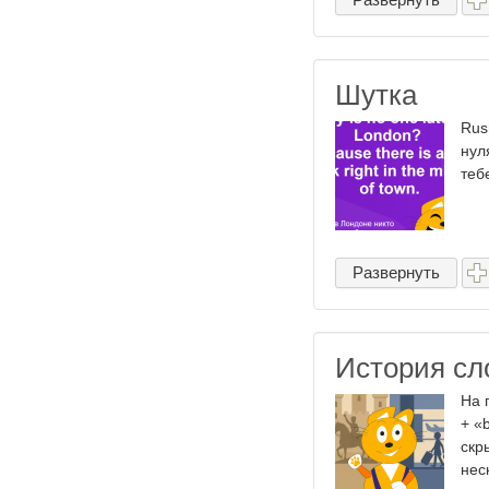
Шутка
Rus
нул
теб
Развернуть
История сл
На 
+ «
скр
нес