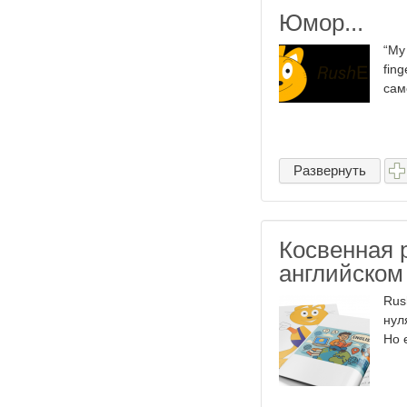
Юмор...
“My 
fin
сам
Развернуть
Косвенная р
английском
Rus
нул
Но 