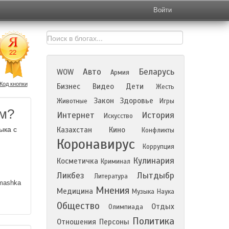
Войти
Авто
Беларусь
WOW
Армия
Код кнопки
Бизнес
Видео
Дети
Жесть
Закон
Здоровье
Животные
Игры
ом?
Интернет
История
Искусство
ыка с
Казахстан
Кино
Конфликты
Коронавирус
Коррупция
Кулинария
Косметичка
Криминал
Ликбез
Лытдыбр
Литература
mashka
Мнения
Медицина
Музыка
Наука
Общество
Отдых
Олимпиада
Политика
Отношения
Персоны