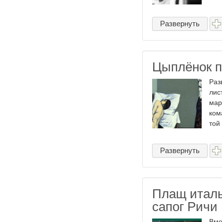
Развернуть
Цыплёнок п
Раз
лис
мар
ком
той
Развернуть
Плащ италь
сапог Ричи
Вме