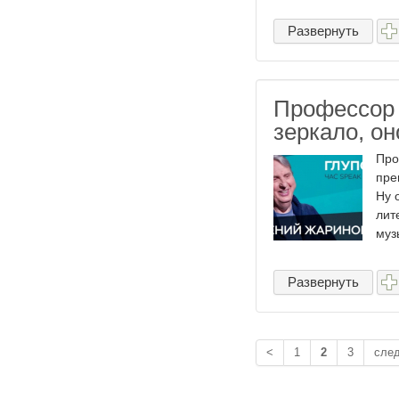
Развернуть
Профессор 
зеркало, он
Про
пре
Ну 
лит
муз
Развернуть
<
1
2
3
сле