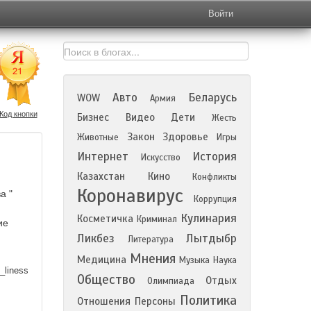
Войти
Авто
Беларусь
WOW
Армия
Код кнопки
Бизнес
Видео
Дети
Жесть
Закон
Здоровье
Животные
Игры
Интернет
История
Искусство
Казахстан
Кино
Конфликты
Коронавирус
а "
Коррупция
Кулинария
Косметичка
Криминал
ие
Ликбез
Лытдыбр
Литература
Мнения
Медицина
Музыка
Наука
_liness
Общество
Отдых
Олимпиада
Политика
Отношения
Персоны