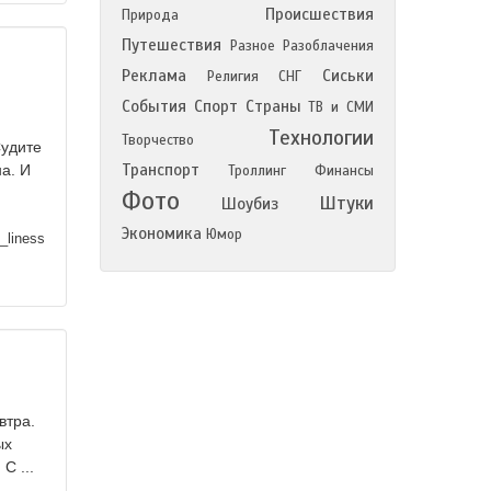
Происшествия
Природа
Путешествия
Разное
Разоблачения
и
Реклама
Сиськи
Религия
СНГ
События
Спорт
Страны
ТВ и СМИ
Технологии
Творчество
Судите
Транспорт
на. И
Троллинг
Финансы
Фото
Штуки
Шоубиз
Экономика
Юмор
_liness
втра.
ых
С ...