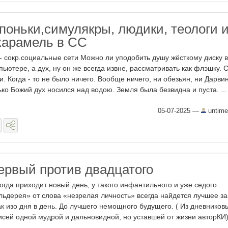
поньки,симулякры, людики, теологи 
карамель в СС
- сокр.социальные сети Можно ли уподобить душу жёсткому диску в
пьютере, а дух, ну он же всегда извне, рассматривать как флэшку. 
и. Когда - то не было ничего. Вообще ничего, ни обезьян, ни Дарви
ько Божий дух носился над водою. Земля была безвидна и пуста. ...
05-07-2025
—
untime
ервый против двадцатого
когда приходит новый день, у такого инфантильного и уже седого
льдерея» от слова «незрелая личность» всегда найдется лучшее за
ак изо дня в день. До лучшего немощного будущего. ( Из дневников
исей одной мудрой и дальновидной, но уставшей от жизни авторКИ) 