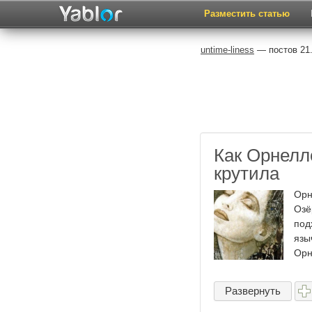
Разместить статью
untime-liness
— постов 21.
Как Орнелл
крутила
Орн
Озё
под
язы
Орн
Развернуть