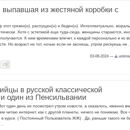
, выпавшая из жестяной коробки с
р этот грязен(н), распущен(н) и беден(н). Интеллектуально, морал
етически. Хотя с эстетикой еще туда-сюда, женщины стараются, ино
 получается. К ним временами влечет, к каждой персонально и ко в
сте. Но возраст не тот, ночью если не заснешь, утром рискуешь не ..
03-08-2024
—
untime
ийцы в русской классической
 и один из Пенсильвании
от один день не посмотрел утром новости, а оказалось, именно вч
м читаю интернет, как с другой планеты, ничего не понимаю. Все ч
 в курсе. ( Постоянный Пользователь ЖЖ) . Да, раньше такого не б
..