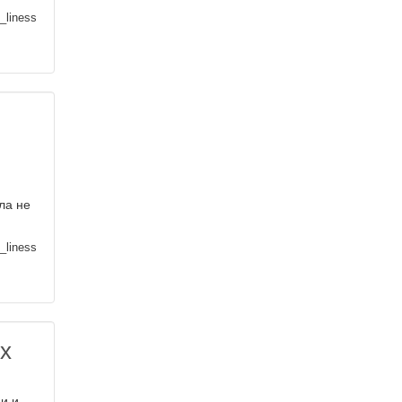
_liness
ла не
_liness
х
и и