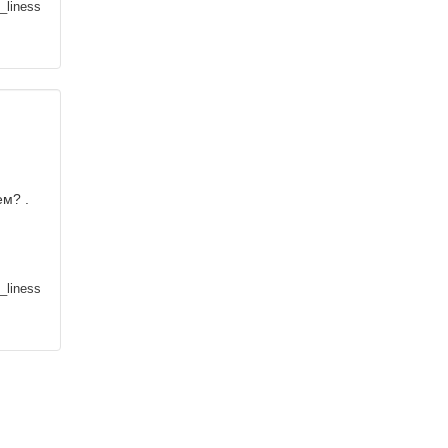
_liness
ем? .
_liness