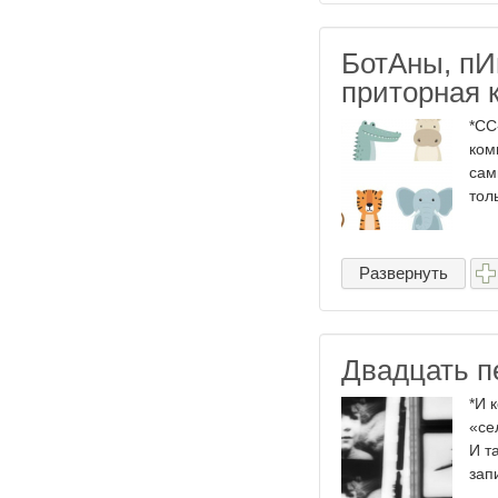
БотАны, пИ
приторная 
*СС
ком
сам
тол
Развернуть
Двадцать п
*И 
«се
И т
зап