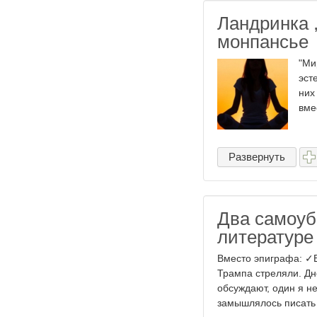
Ландринка 
монпансье
"Ми
эст
них
вме
Развернуть
Два самоуб
литературе
Вместо эпиграфа: ✓В
Трампа стреляли. Дне
обсуждают, один я не
замышлялось писать .