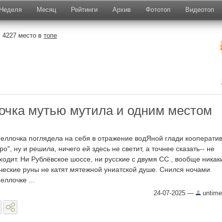
Неделя
Месяц
Рейтинги
Архив
Фототоп
Видеотоп
 4227 место в
топе
очка мутью мутила и одним местом
еллочка поглядела на себя в отражение водЯной глади кооператив
ро", ну и решила, ничего ей здесь не светит, а точнее сказать-- не
ходит. Ни Рублёвское шоссе, ни русские с двумя СС , вообще никак
ческие руны не катят мятежной униатской душе. Снился ночами
еллочке ...
24-07-2025
—
untime