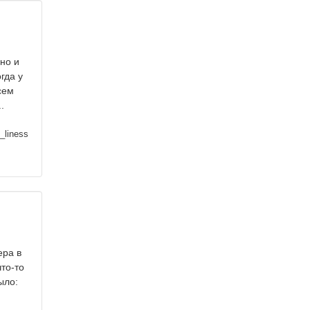
ьно и
гда у
сем
.
_liness
ера в
то-то
ыло: