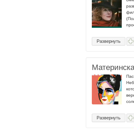
раз
фил
(По
про
Развернуть
Материнска
Пас
Неб
кот
вер
сол
Развернуть