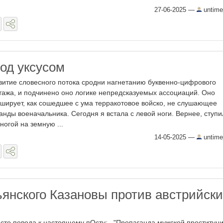
27-06-2025
—
untime
од уксусом
витие словесного потока сродни нагнетанию буквенно-цифрового
тажа, и подчинено оно логике непредсказуемых ассоциаций. Оно
ширует, как сошедшее с ума терракотовое войско, не слушающее
анды военачальника. Сегодня я встала с левой ноги. Вернее, ступи
 ногой на земную ...
14-05-2025
—
untime
янского Казановы против австрийски
сто повода к настоящему пОсту: . "Пропаганда мужской проституци