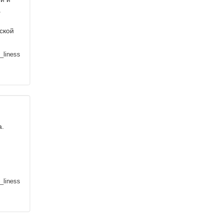
а
ской
_liness
а.
_liness