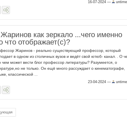
16-07-2024
—
untime
Жаринов как зеркало ...чего именно
о что отображает(с)?
фессор Жаринов - реально существующий профессор, который
подает в одном из столичных вузов и ведёт свой ютюб- канал. . О ч
о чем может вести блог профессор литературы? Разумеется, о
ературе,но не только. Он ещё много рассуждает о кинематографе,
ыке, классической ...
23-04-2024
—
untime
дующая