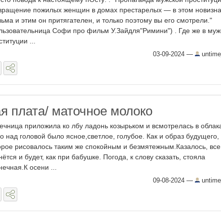
вращение пожилых женщин в домах престарелых — в этом новизн
ьма и этим он притягателен, и только поэтому вы его смотрели."
льзовательница Софи про фильм У.Зайдля"Римини") . Где же в муж
ституции ...
03-09-2024
—
untime
я плата/ маточное молоко
ечница приложила ко лбу ладонь козырьком и всмотрелась в облак
о над головой было ясное,светлое, голубое. Как и образ будущего,
орое рисовалось таким же спокойным и безмятежным.Казалось, все
нётся и будет, как при бабушке. Погода, к слову сказать, стояла
нечная.К осени ...
09-08-2024
—
untime