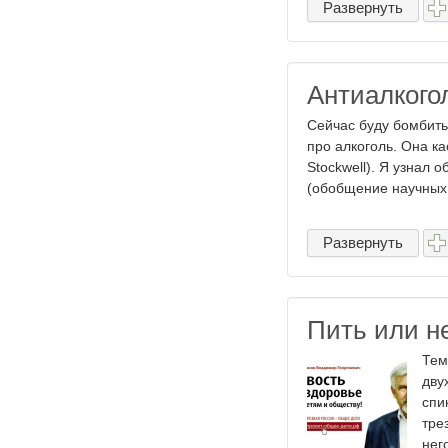
Развернуть
Антиалкого
Сейчас буду бомбить
про алкоголь. Она к
Stockwell). Я узнал 
(обобщение научных 
Развернуть
Пить или н
Тем
дву
спи
тре
него