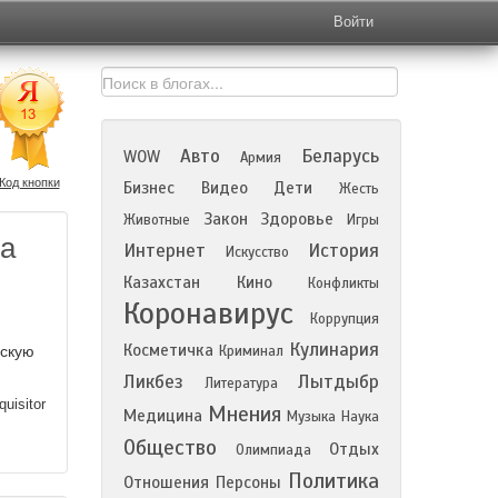
Войти
Авто
Беларусь
WOW
Армия
Код кнопки
Бизнес
Видео
Дети
Жесть
Закон
Здоровье
Животные
Игры
ра
Интернет
История
Искусство
Казахстан
Кино
Конфликты
Коронавирус
Коррупция
Кулинария
Косметичка
ескую
Криминал
Ликбез
Лытдыбр
Литература
quisitor
Мнения
Медицина
Музыка
Наука
Общество
Отдых
Олимпиада
Политика
Отношения
Персоны