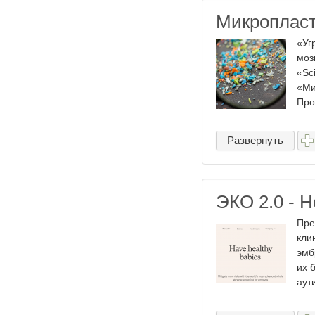
Микроплас
«Уг
моз
«Sc
«Ми
Про
Развернуть
ЭКО 2.0 - 
Пре
кли
эмб
их 
аути