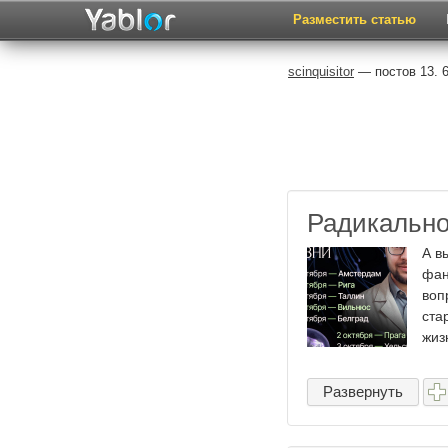
Разместить статью
scinquisitor
— постов 13. 
Радикально
А в
фан
воп
ста
жизн
Развернуть