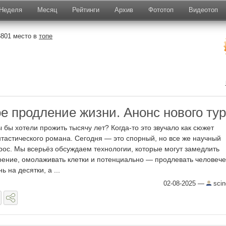
Неделя
Месяц
Рейтинги
Архив
Фототоп
Видеотоп
6801 место в
топе
е продление жизни. Анонс нового ту
ы бы хотели прожить тысячу лет? Когда-то это звучало как сюжет
тастического романа. Сегодня — это спорный, но все же научный
рос. Мы всерьёз обсуждаем технологии, которые могут замедлить
рение, омолаживать клетки и потенциально — продлевать человеч
ь на десятки, а ...
02-08-2025
—
scin