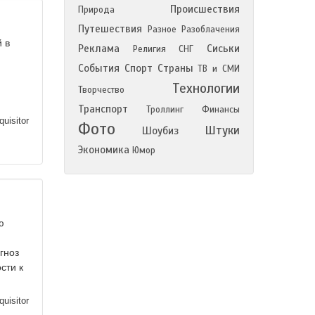
Происшествия
Природа
Путешествия
Разное
Разоблачения
й в
Реклама
Сиськи
Религия
СНГ
События
Спорт
Страны
ТВ и СМИ
Технологии
Творчество
Транспорт
Троллинг
Финансы
quisitor
Фото
Штуки
Шоубиз
Экономика
Юмор
ю
гноз
сти к
quisitor