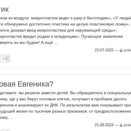
тик
роза из воздуха: микропластик ведет к раку и бесплодию», «У люде
ге обнаружено достаточно пластика на целую пластиковую ложку»,
ience доказал вред микропластика для окружающей среды»,
кропластик вредит родам и младенцам». Пугающие заявления.
верять их мы будем! А ещё ...
23-07-2025
—
scin
Новая Евгеника?
дставьте: вы решили завести детей. Вы обращаетесь в специальну
нику, где у вас берут половые клетки, получают в пробирке десять
рионов и анализируют их ДНК. По результатам вам показывают про
будущей жизни по тысячам разных признаков: от предрасположенно
зму, ...
21-08-2024
—
scin