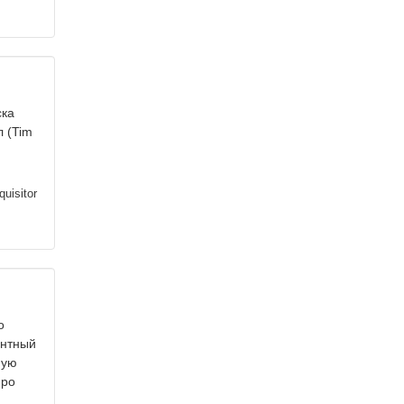
ска
л (Tim
quisitor
о
антный
ную
про