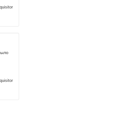
quisitor
было
quisitor