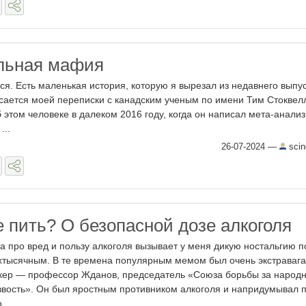
льная мафия
ся. Есть маленькая история, которую я вырезал из недавнего выпу
асается моей переписки с канадским ученым по имени Тим Стоквел
об этом человеке в далеком 2016 году, когда он написал мета-анализ
...
26-07-2024
—
scin
е пить? О безопасной дозе алкоголя
а про вред и пользу алкоголя вызывает у меня дикую ностальгию п
хтысячным. В те времена популярным мемом был очень экстраваг
кер — профессор Жданов, председатель «Союза борьбы за народ
звость». Он был яростным противником алкоголя и напридумывал 
 ...