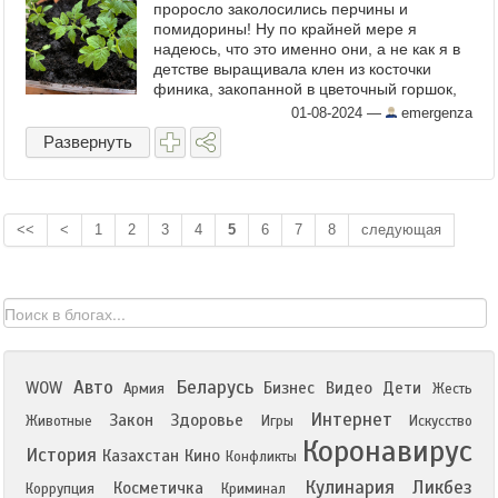
проросло заколосились перчины и
помидорины! Ну по крайней мере я
надеюсь, что это именно они, а не как я в
детстве выращивала клен из косточки
финика, закопанной в цветочный горшок,
потому что лень было идти до мусорки.
01-08-2024
—
emergenza
Вообще, нормальные люди таким ...
Развернуть
<<
<
1
2
3
4
5
6
7
8
следующая
Авто
Беларусь
WOW
Бизнес
Видео
Дети
Армия
Жесть
Интернет
Закон
Здоровье
Животные
Игры
Искусство
Коронавирус
История
Казахстан
Кино
Конфликты
Кулинария
Ликбез
Косметичка
Коррупция
Криминал