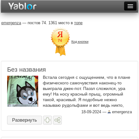
Разместить статью
Войти
emergenza
— постов 74. 1361 место в
топе
Неделя
Код кнопки
Месяц
Рейтинги
Архив
Без названия
Встала сегодня с ощущением, что в плане
Фототоп
физического самочувствия наконец-то
выиграла джек-пот. Паззл сложился, ура
Видеотоп
ему! На носу красный прыщ, огромный
такой, красивый. Я подобные нежно
называю рудольфами и вот ведь никто,
бляха муха, не спросит почему. Все и так в
18-09-2024
—
emergenza
курсе, у всех прямая ...
Развернуть