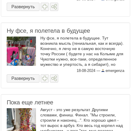
Развернуть
Ну фсе, я полетела в будущее
Ну фсе, я полетела в будущее. Тут
возникла мысль (гениальная, как и всегда).
Конечно, я лечу не в самую восточную
точку России ( будете у нас на Колыме для
Чукотки нужно, все-таки, определенное
мужество и упертость, а я сибарит), но
все-таки близко. Поэтому могу попытаться
18-08-2024
—
emergenza
отправить ...
Развернуть
Пока еще летнее
Август - это уже результат. Другими
словами, финиш. Финал. "Мы строили,
строили и наконец...". Кто хорошо цвел -
тот вырос в арбуз. Кто весь год корпел над
учебниками - у того "так, мне позарез