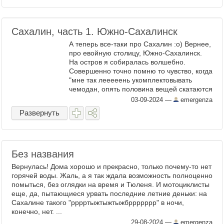
Сахалин, часть 1. Южно-Сахалинск
А теперь все-таки про Сахалин :о) Вернее,
про евойную столицу, Южно-Сахалинск.
На остров я собиралась волшебно.
Совершенно точно помню то чувство, когда
"мне так лееееень укомплектовывать
чемодан, опять половина вещей скатаются
просто тааааак". Видимо, прошедший
03-09-2024
—
emergenza
безнаказанно в этом ...
Развернуть
Без названия
Вернулась! Дома хорошо и прекрасно, только почему-то нет
горячей воды. Жаль, а я так ждала возможность полноценно
помыться, без оглядки на время и Тюленя. И мотоциклисты
еще, да, пытающиеся урвать последние летние деньки: на
Сахалине такого "рррртыжтыжтыжбррррррр" в ночи,
конечно, нет. ...
29-08-2024
—
emergenza