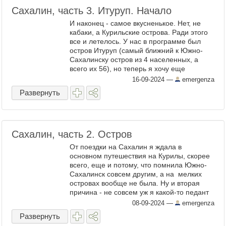
Сахалин, часть 3. Итуруп. Начало
И наконец - самое вкусненькое. Нет, не
кабаки, а Курильские острова. Ради этого
все и летелось. У нас в программе был
остров Итуруп (самый ближний к Южно-
Сахалинску остров из 4 населенных, а
всего их 56), но теперь я хочу еще
посмотреть Кунашир и Шикотан, они
16-09-2024
—
emergenza
южнее. Тут есть такой нюанс. ...
Развернуть
Сахалин, часть 2. Остров
От поездки на Сахалин я ждала в
основном путешествия на Курилы, скорее
всего, еще и потому, что помнила Южно-
Сахалинск совсем другим, а на мелких
островах вообще не была. Ну и вторая
причина - не совсем уж я какой-то педант
и зануда, а все-таки нормальный человек.
08-09-2024
—
emergenza
Я умею читать ...
Развернуть