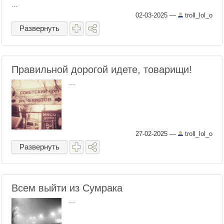
...
02-03-2025
—
troll_lol_o
Развернуть
Правильной дорогой идете, товарищи!
...
27-02-2025
—
troll_lol_o
Развернуть
Всем выйти из Сумрака
...