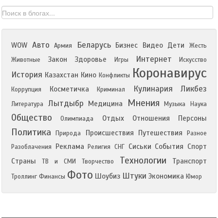
Авто
Беларусь
WOW
Бизнес
Видео
Дети
Армия
Жесть
Интернет
Закон
Здоровье
Животные
Игры
Искусство
Коронавирус
История
Казахстан
Кино
Конфликты
Кулинария
Ликбез
Косметичка
Коррупция
Криминал
Мнения
Лытдыбр
Медицина
Литература
Музыка
Наука
Общество
Отдых
Отношения
Персоны
Олимпиада
Политика
Происшествия
Путешествия
Природа
Разное
Реклама
Сиськи
События
Спорт
Разоблачения
Религия
СНГ
Технологии
Страны
Транспорт
ТВ и СМИ
Творчество
Фото
Штуки
Шоубиз
Экономика
Троллинг
Финансы
Юмор