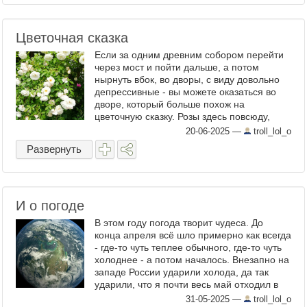
Цветочная сказка
Если за одним древним собором перейти
через мост и пойти дальше, а потом
нырнуть вбок, во дворы, с виду довольно
депрессивные - вы можете оказаться во
дворе, который больше похож на
цветочную сказку. Розы здесь повсюду,
огромные, могучие и прекрасные, многие
20-06-2025
—
troll_lol_o
кусты в высоту ...
Развернуть
И о погоде
В этом году погода творит чудеса. До
конца апреля всё шло примерно как всегда
- где-то чуть теплее обычного, где-то чуть
холоднее - а потом началось. Внезапно на
западе России ударили холода, да так
ударили, что я почти весь май отходил в
пальто и зимних берцах. Более того,
31-05-2025
—
troll_lol_o