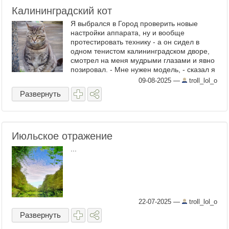
Калининградский кот
Я выбрался в Город проверить новые
настройки аппарата, ну и вообще
протестировать технику - а он сидел в
одном тенистом калининградском дворе,
смотрел на меня мудрыми глазами и явно
позировал. - Мне нужен модель, - сказал я
ему, - Можно тебя попросить мне немного
09-08-2025
—
troll_lol_o
попозировать? - ...
Развернуть
Июльское отражение
...
22-07-2025
—
troll_lol_o
Развернуть