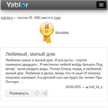
Разместить статью
Войти
troll-lol-o
— постов 20. 3481 место в
топе
Неделя
Код кнопки
Месяц
Рейтинги
Архив
Любимый, милый дом
Любимая семья и милый дом, И роз кусты - сортов
Фототоп
примерно двадцать:: Я жестяною лейкой выйду бряцать Под
вечер - всем раздать воды. Потом Спешу назад, в любимый,
Видеотоп
милый дом. Любимая в делах, вновь что-то шьет И песенку
негромко напевает, А в детской сын как будто бы читает Про
Поттера. ...
18-09-2025
—
troll_lol_o
Развернуть