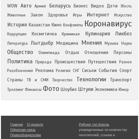
Авто
Беларусь
WOW
Бизнес
Видео
Дети
Армия
Жесть
Интернет
Закон
Здоровье
Животные
Игры
Искусство
Коронавирус
История
Казахстан
Кино
Конфликты
Кулинария
Ликбез
Косметичка
Коррупция
Криминал
Мнения
Лытдыбр
Медицина
Литература
Музыка
Наука
Общество
Отдых
Отношения
Персоны
Олимпиада
Политика
Происшествия
Путешествия
Природа
Разное
Реклама
Сиськи
События
Спорт
Разоблачения
Религия
СНГ
Технологии
Страны
Транспорт
ТВ и СМИ
Творчество
Фото
Штуки
Шоубиз
Экономика
Троллинг
Финансы
Юмор
Главная
О проекте
Рейтинг топ блогов
,
Обратная связь
упорядоченных по количеству
Правообладателям
посетителей, ссылок и