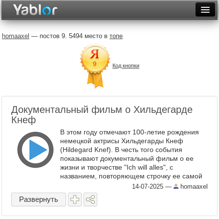
Разместить статью
Войти
homaaxel
— постов 9. 5494 место в
топе
Неделя
Код кнопки
Месяц
Рейтинги
Архив
Документальный фильм о Хильдегарде
Кнеф
Фототоп
В этом году отмечают 100-летие рождения
немецкой актрисы Хильдегарды Кнеф
Видеотоп
(Hildegard Knef). В честь того события
показывают документальный фильм о ее
жизни и творчестве "Ich will alles", с
названием, повторяющем строчку ее самой
известной песни. Фильм этот показывали в
14-07-2025
—
homaaxel
двух кинотеатрах, ...
Развернуть