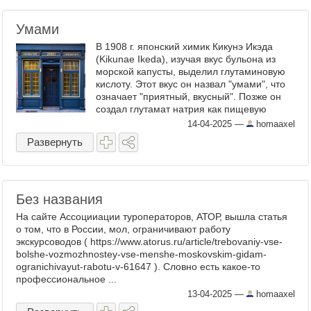
Умами
В 1908 г. японский химик Кикунэ Икэда
(Kikunae Ikeda), изучая вкус бульона из
морской капусты, выделил глутаминовую
кислоту. Этот вкус он назвал "умами", что
означает "приятный, вкусный". Позже он
создал глутамат натрия как пищевую
добавку, которая усиливает вкус блюд.
14-04-2025
—
homaaxel
Рецепторы нашего ...
Развернуть
Без названия
На сайте Ассоцииации туроператоров, АТОР, вышла статья
о том, что в России, мол, ограничивают работу
экскурсоводов ( https://www.atorus.ru/article/trebovaniy-vse-
bolshe-vozmozhnostey-vse-menshe-moskovskim-gidam-
ogranichivayut-rabotu-v-61647 ). Словно есть какое-то
профессиональное ...
13-04-2025
—
homaaxel