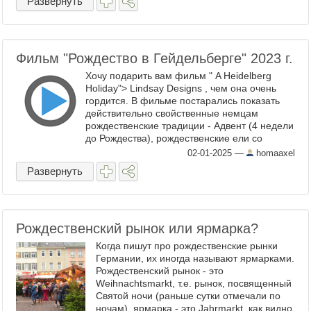
Развернуть
Фильм "Рождество в Гейдельберге" 2023 г.
Хочу подарить вам фильм " A Heidelberg
Holiday"> Lindsay Designs , чем она очень
гордится. В фильме постарались показать
действительно свойственные немцам
рождественские традиции - Адвент (4 недели
до Рождества), рождественские ели со
свечами-огоньками, рождественские рынки,
02-01-2025
—
homaaxel
где все во ...
Развернуть
Рождественский рынок или ярмарка?
Когда пишут про рождественские рынки
Германии, их иногда называют ярмарками.
Рождественский рынок - это
Weihnachtsmarkt, т.е. рынок, посвященный
Святой ночи (раньше сутки отмечали по
ночам), ярмарка - это Jahrmarkt, как видно