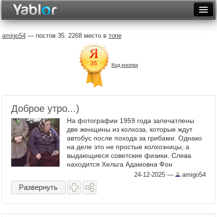
Разместить статью
Войти
amigo54
— постов 35. 2268 место в
топе
Неделя
Код кнопки
Месяц
Рейтинги
Архив
Доброе утро...)
На фотографии 1959 года запечатлены
Фототоп
две женщины из колхоза, которые ждут
автобус после похода за грибами. Однако
Видеотоп
на деле это не простые колхозницы, а
выдающиеся советские физики. Слева
находится Хельга Адамовна Фон
Траушенберг - выпускница МГУ,
24-12-2025
—
amigo54
сотрудница Иоффе и одна из
Развернуть
основоположниц ...