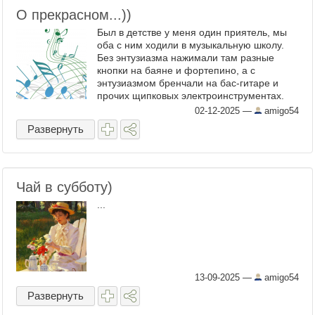
О прекрасном...))
Был в детстве у меня один приятель, мы
оба с ним ходили в музыкальную школу.
Без энтузиазма нажимали там разные
кнопки на баяне и фортепино, а с
энтузиазмом бренчали на бас-гитаре и
прочих щипковых электроинструментах.
Как баяниста, его жутко напрягал
02-12-2025
—
amigo54
обязательный предмет - ...
Развернуть
Чай в субботу)
...
13-09-2025
—
amigo54
Развернуть