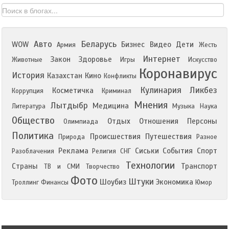
Авто
Беларусь
WOW
Бизнес
Видео
Дети
Армия
Жесть
Интернет
Закон
Здоровье
Животные
Игры
Искусство
Коронавирус
История
Казахстан
Кино
Конфликты
Кулинария
Ликбез
Косметичка
Коррупция
Криминал
Мнения
Лытдыбр
Медицина
Литература
Музыка
Наука
Общество
Отдых
Отношения
Персоны
Олимпиада
Политика
Происшествия
Путешествия
Природа
Разное
Реклама
Сиськи
События
Спорт
Разоблачения
Религия
СНГ
Технологии
Страны
Транспорт
ТВ и СМИ
Творчество
Фото
Штуки
Шоубиз
Экономика
Троллинг
Финансы
Юмор