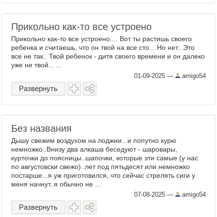
Прикольно как-то все устроено
Прикольно как-то все устроено.... Вот ты растишь своего
ребенка и считаешь, что он твой на все сто... Но нет...Это
все не так.. Твой ребенок - дитя своего времени и он далеко
уже не твой... ...
01-09-2025
—
amigo54
Развернуть
Без названия
Дышу свежим воздухом на лоджии...и попутно курю
немножко..Внизу два алкаша беседуют - шаровары,
курточки до поясницы..шапочки, которые эти самые (у нас
по августовски свежо)..лет под пятьдесят или немножко
постарше...я уж приготовился, что сейчас стрелять сиги у
меня начнут..я обычно не ...
07-08-2025
—
amigo54
Развернуть