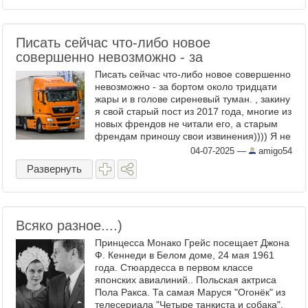
Писать сейчас что-либо новое
совершенно невозможно - за
Писать сейчас что-либо новое совершенно
невозможно - за бортом около тридцати
жары и в голове сиреневый туман. , закину
я свой старый пост из 2017 года, многие из
новых френдов не читали его, а старым
френдам приношу свои извинения)))) Я не
умею ездить на фурах...Это, наверное,
04-07-2025
—
amigo54
странно ...
Развернуть
Всяко разное....)
Принцесса Монако Грейс посещает Джона
Ф. Кеннеди в Белом доме, 24 мая 1961
года. Стюардесса в первом классе
японских авиалиний.. Польская актриса
Пола Ракса. Та самая Маруся "Огонёк" из
телесериала "Четыре танкиста и собака".