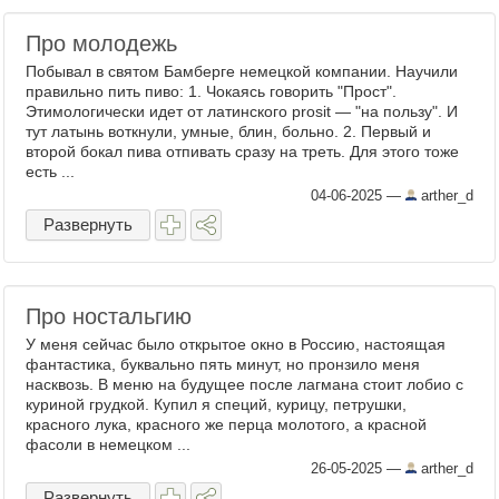
Про молодежь
Побывал в святом Бамберге немецкой компании. Научили
правильно пить пиво: 1. Чокаясь говорить "Прост".
Этимологически идет от латинского prosit — "на пользу". И
тут латынь воткнули, умные, блин, больно. 2. Первый и
второй бокал пива отпивать сразу на треть. Для этого тоже
есть ...
04-06-2025
—
arther_d
Развернуть
Про ностальгию
У меня сейчас было открытое окно в Россию, настоящая
фантастика, буквально пять минут, но пронзило меня
насквозь. В меню на будущее после лагмана стоит лобио с
куриной грудкой. Купил я специй, курицу, петрушки,
красного лука, красного же перца молотого, а красной
фасоли в немецком ...
26-05-2025
—
arther_d
Развернуть