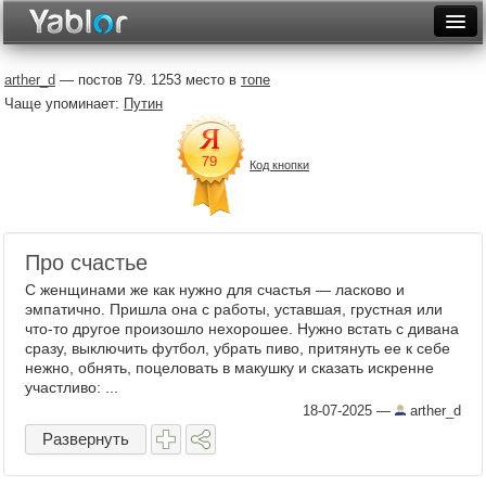
Разместить статью
Войти
arther_d
— постов 79. 1253 место в
топе
Чаще упоминает:
Путин
Неделя
Месяц
Код кнопки
Рейтинги
Архив
Про счастье
Фототоп
С женщинами же как нужно для счастья — ласково и
эмпатично. Пришла она с работы, уставшая, грустная или
Видеотоп
что-то другое произошло нехорошее. Нужно встать с дивана
сразу, выключить футбол, убрать пиво, притянуть ее к себе
нежно, обнять, поцеловать в макушку и сказать искренне
участливо: ...
18-07-2025
—
arther_d
Развернуть