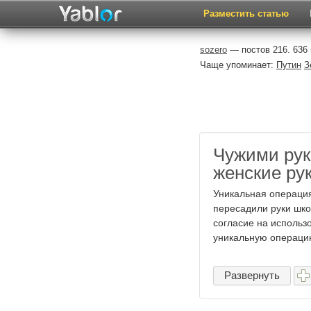
Разместить статью
sozero
— постов 216. 636
Чаще упоминает:
Путин
З
Чужими рук
женские ру
Уникальная операция
пересадили руки шко
согласие на использ
уникальную операцию
Развернуть