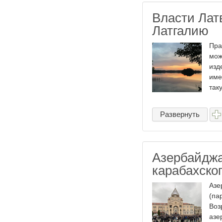
Власти Лат
Латгалию
Пра
мож
изд
име
таку
Развернуть
Азербайджа
карабахско
Азе
(па
Воз
азе