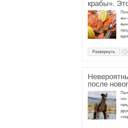
крабы». Это
Поч
мы 
вын
про
вдо
Развернуть
Невероятны
после ново
Пал
что
пре
дру
«ок