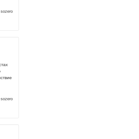
sozero
стах
о
йствие
sozero