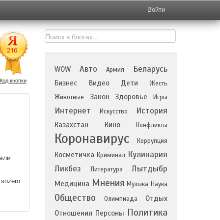
Войти
Авто
Беларусь
WOW
Армия
Код кнопки
Бизнес
Видео
Дети
Жесть
Закон
Здоровье
Животные
Игры
Интернет
История
Искусство
Казахстан
Кино
Конфликты
Коронавирус
Коррупция
Кулинария
Косметичка
Криминал
вели
Ликбез
Лытдыбр
Литература
sozero
Мнения
Медицина
Музыка
Наука
Общество
Отдых
Олимпиада
Политика
Отношения
Персоны