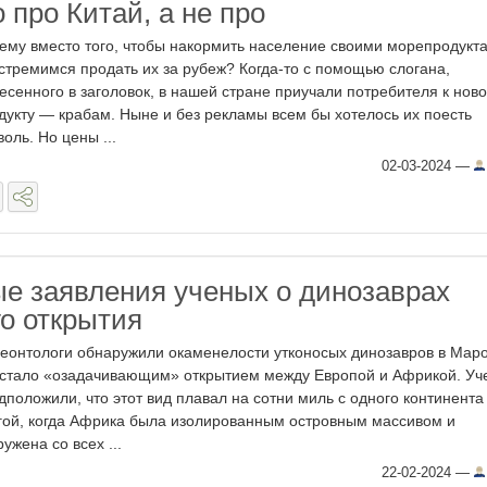
 про Китай, а не про
ему вместо того, чтобы накормить население своими морепродукт
стремимся продать их за рубеж? Когда-то с помощью слогана,
есенного в заголовок, в нашей стране приучали потребителя к нов
дукту — крабам. Ныне и без рекламы всем бы хотелось их поесть
воль. Но цены ...
02-03-2024
—
е заявления ученых о динозаврах
го открытия
еонтологи обнаружили окаменелости утконосых динозавров в Маро
 стало «озадачивающим» открытием между Европой и Африкой. Уч
дположили, что этот вид плавал на сотни миль с одного континента
гой, когда Африка была изолированным островным массивом и
ружена со всех ...
22-02-2024
—