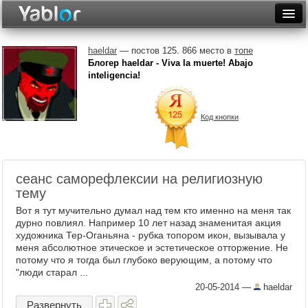
Разместить статью
Войти
haeldar
— постов 125. 866 место в
топе
Блогер haeldar - Viva la muerte! Abajo
Неделя
inteligencia!
Месяц
Код кнопки
Рейтинги
Архив
сеанс саморефлексии на религиозную
Фототоп
тему
Видеотоп
Вот я тут мучительно думал над тем кто именно на меня так
дурно повлиял. Например 10 лет назад знаменитая акция
художника Тер-Оганьяна - рубка топором икон, вызывала у
меня абсолютное этическое и эстетическое отторжение. Не
потому что я тогда был глубоко верующим, а потому что
"люди старал ...
20-05-2014
—
haeldar
Развернуть