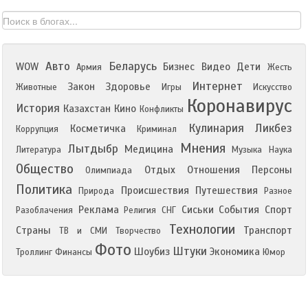
Авто
Беларусь
WOW
Бизнес
Видео
Дети
Армия
Жесть
Интернет
Закон
Здоровье
Животные
Игры
Искусство
Коронавирус
История
Казахстан
Кино
Конфликты
Кулинария
Ликбез
Косметичка
Коррупция
Криминал
Мнения
Лытдыбр
Медицина
Литература
Музыка
Наука
Общество
Отдых
Отношения
Персоны
Олимпиада
Политика
Происшествия
Путешествия
Природа
Разное
Реклама
Сиськи
События
Спорт
Разоблачения
Религия
СНГ
Технологии
Страны
Транспорт
ТВ и СМИ
Творчество
Фото
Штуки
Шоубиз
Экономика
Троллинг
Финансы
Юмор