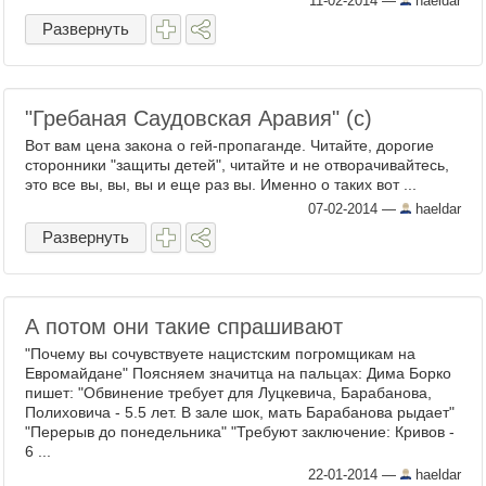
11-02-2014
—
haeldar
своего ...
Развернуть
"Гребаная Саудовская Аравия" (с)
Вот вам цена закона о гей-пропаганде. Читайте, дорогие
сторонники "защиты детей", читайте и не отворачивайтесь,
это все вы, вы, вы и еще раз вы. Именно о таких вот ...
07-02-2014
—
haeldar
Развернуть
А потом они такие спрашивают
"Почему вы сочувствуете нацистским погромщикам на
Евромайдане" Поясняем значитца на пальцах: Дима Борко
пишет: "Обвинение требует для Луцкевича, Барабанова,
Полиховича - 5.5 лет. В зале шок, мать Барабанова рыдает"
"Перерыв до понедельника" "Требуют заключение: Кривов -
6 ...
22-01-2014
—
haeldar