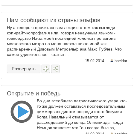
Нам сообщают из страны эльфов
Ну а теперь я прочитаю вам лекцию о том как выглядит
копирайт-копрофагия или, говоря ненаучным языком -
говноедство Из-за моей последней колонки про вагоны
московского метро на меня наехал никто иной как
распиаренный Дивовым Метроэльф ака Макс Рублев. Что
самое удивительное - статья ...
15-02-2014
—
haeldar
Развернуть
Открытие и победы
Во дни всеобщего патриотического угара кто-
то же должен оставаться последовательным
циммервальдистом посреди этого безумия.
Когда Навальный отказывается от
расследований до конца Олимпиады, когда
Немцов заявляет что "он всегда был за,
просто его не так поняли", а всем им из