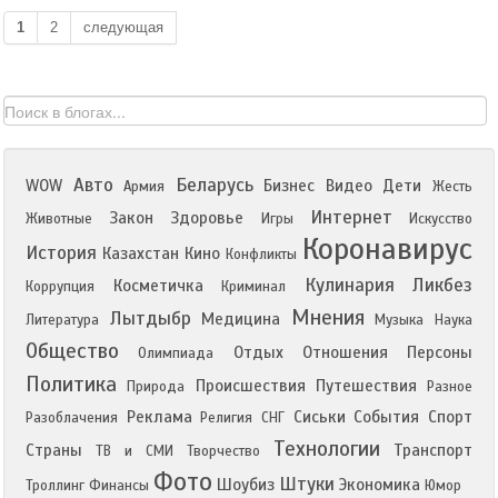
1
2
следующая
Авто
Беларусь
WOW
Бизнес
Видео
Дети
Армия
Жесть
Интернет
Закон
Здоровье
Животные
Игры
Искусство
Коронавирус
История
Казахстан
Кино
Конфликты
Кулинария
Ликбез
Косметичка
Коррупция
Криминал
Мнения
Лытдыбр
Медицина
Литература
Музыка
Наука
Общество
Отдых
Отношения
Персоны
Олимпиада
Политика
Происшествия
Путешествия
Природа
Разное
Реклама
Сиськи
События
Спорт
Разоблачения
Религия
СНГ
Технологии
Страны
Транспорт
ТВ и СМИ
Творчество
Фото
Штуки
Шоубиз
Экономика
Троллинг
Финансы
Юмор