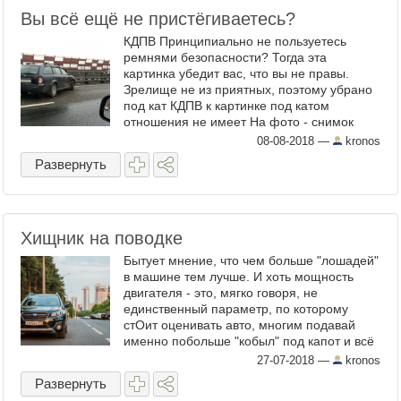
Вы всё ещё не пристёгиваетесь?
КДПВ Принципиально не пользуетесь
ремнями безопасности? Тогда эта
картинка убедит вас, что вы не правы.
Зрелище не из приятных, поэтому убрано
под кат КДПВ к картинке под катом
отношения не имеет На фото - снимок
черепа 24-летней девушки после ДТП. На
08-08-2018
—
kronos
то, чтобы собрать его ...
Развернуть
Хищник на поводке
Бытует мнение, что чем больше "лошадей"
в машине тем лучше. И хоть мощность
двигателя - это, мягко говоря, не
единственный параметр, по которому
стОит оценивать авто, многим подавай
именно побольше "кобыл" под капот и всё
тут. И это при том, что бОльшая часть
27-07-2018
—
kronos
автомобилей жителей ...
Развернуть