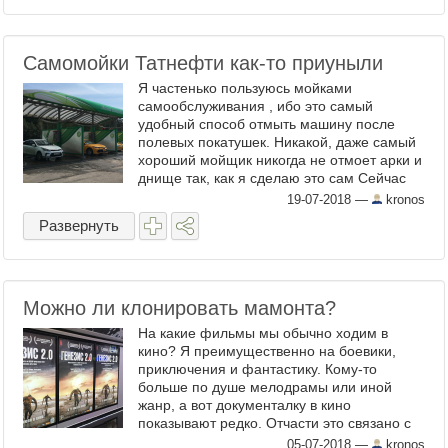
Самомойки Татнефти как-то приуныли
Я частенько пользуюсь мойками
самообслуживания , ибо это самый
удобный способ отмыть машину после
полевых покатушек. Никакой, даже самый
хороший мойщик никогда не отмоет арки и
днище так, как я сделаю это сам Сейчас
самомоек стало много, на любой вкус и
19-07-2018
—
kronos
цвет, а одними из ...
Развернуть
Можно ли клонировать мамонта?
На какие фильмы мы обычно ходим в
кино? Я преимущественно на боевики,
приключения и фантастику. Кому-то
больше по душе мелодрамы или иной
жанр, а вот документалку в кино
показывают редко. Отчасти это связано с
тем, что кинотеатры - это в первую
05-07-2018
—
kronos