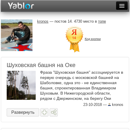
Разместить статью
Войти
kronos
— постов 14. 4730 место в
топе
Неделя
Код кнопки
Месяц
Рейтинги
Архив
Шуховская башня на Оке
Фраза "Шуховская башня" ассоциируется в
Фототоп
первую очередь с московской башней на
Шаболовке, одна это - не единственная
Видеотоп
башня, спроектированная Владимиром
Шуховым. В Нижегородской области,
рядом с Дзержинском, на берегу Оки
находится ещё одна такая башня
23-10-2018
—
kronos
Шуховская башня на Оке была ...
Развернуть