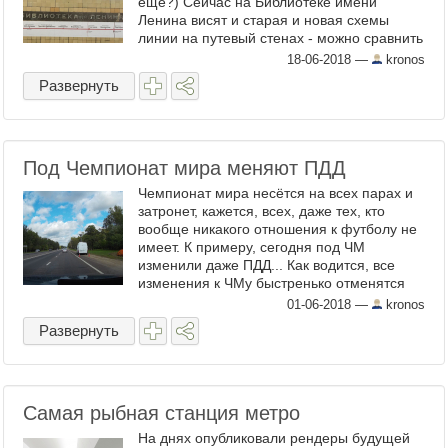
ещё?) Сейчас на Библиотеке имени
Ленина висят и старая и новая схемы
линии на путевый стенах - можно сравнить
вживую. В чём же отличия? Главное
18-06-2018
—
kronos
отличие новой ...
Развернуть
Под Чемпионат мира меняют ПДД
Чемпионат мира несётся на всех парах и
затронет, кажется, всех, даже тех, кто
вообще никакого отношения к футболу не
имеет. К примеру, сегодня под ЧМ
изменили даже ПДД... Как водится, все
изменения к ЧМу быстренько отменятся
сразу после него. Сабж будет действовать
01-06-2018
—
kronos
аж 1,5 месяца - с ...
Развернуть
Самая рыбная станция метро
На днях опубликовали рендеры будущей