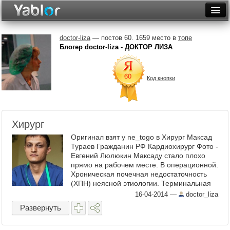
Разместить статью
Войти
doctor-liza
— постов 60. 1659 место в
топе
Блогер doctor-liza - ДОКТОР ЛИЗА
Неделя
Месяц
Код кнопки
Рейтинги
Архив
Хирург
Фототоп
Оригинал взят у ne_togo в Хирург Максад
Тураев Гражданин РФ Кардиохирург Фото -
Видеотоп
Евгений Люлюкин Максаду стало плохо
прямо на рабочем месте. В операционной.
Хроническая почечная недостаточность
(ХПН) неясной этиологии. Терминальная
стадия. Максад считает, что ему ...
16-04-2014
—
doctor_liza
Развернуть