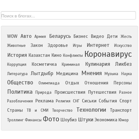
Авто
Беларусь
WOW
Бизнес
Видео
Дети
Армия
Жесть
Интернет
Закон
Здоровье
Животные
Игры
Искусство
Коронавирус
История
Казахстан
Кино
Конфликты
Кулинария
Ликбез
Косметичка
Коррупция
Криминал
Мнения
Лытдыбр
Медицина
Литература
Музыка
Наука
Общество
Отдых
Отношения
Персоны
Олимпиада
Политика
Происшествия
Путешествия
Природа
Разное
Реклама
Сиськи
События
Спорт
Разоблачения
Религия
СНГ
Технологии
Страны
Транспорт
ТВ и СМИ
Творчество
Фото
Штуки
Шоубиз
Экономика
Троллинг
Финансы
Юмор