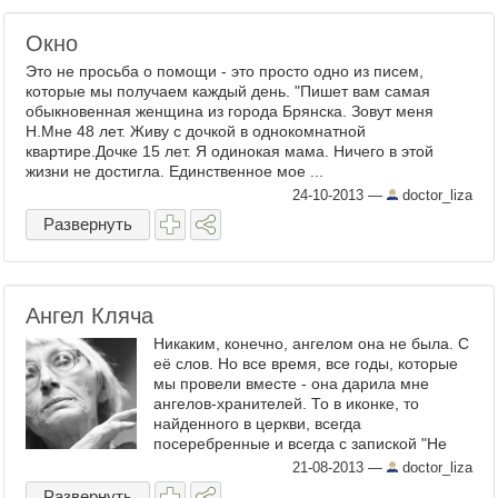
Окно
Это не просьба о помощи - это просто одно из писем,
которые мы получаем каждый день. "Пишет вам самая
обыкновенная женщина из города Брянска. Зовут меня
Н.Мне 48 лет. Живу с дочкой в однокомнатной
квартире.Дочке 15 лет. Я одинокая мама. Ничего в этой
жизни не достигла. Единственное мое ...
24-10-2013
—
doctor_liza
Развернуть
Ангел Кляча
Никаким, конечно, ангелом она не была. С
её слов. Но все время, все годы, которые
мы провели вместе - она дарила мне
ангелов-хранителей. То в иконке, то
найденного в церкви, всегда
посеребренные и всегда с запиской "Не
снимай никогда. Твоя Кляча." Иконки и
21-08-2013
—
doctor_liza
Ангел со мной. А вот ...
Развернуть