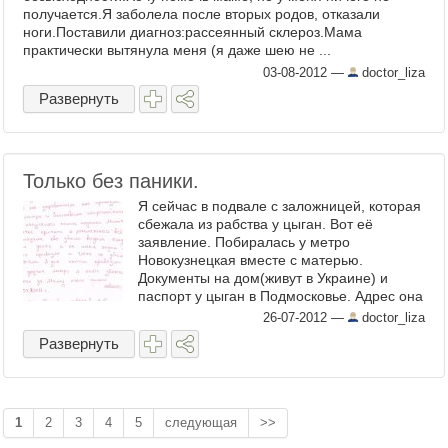
получается.Я заболела после вторых родов, отказали
ноги.Поставили диагноз:рассеянный склероз.Мама
практически вытянула меня (я даже шею не ...
03-08-2012
—
doctor_liza
Развернуть
Только без паники.
Я сейчас в подвале с заложницей, которая
сбежала из рабства у цыган. Вот её
заявление. Побиралась у метро
Новокузнецкая вместе с матерью.
Документы на дом(живут в Украине) и
паспорт у цыган в Подмосковье. Адрес она
указала. Так как в прошлый ...
26-07-2012
—
doctor_liza
Развернуть
1
2
3
4
5
следующая
>>