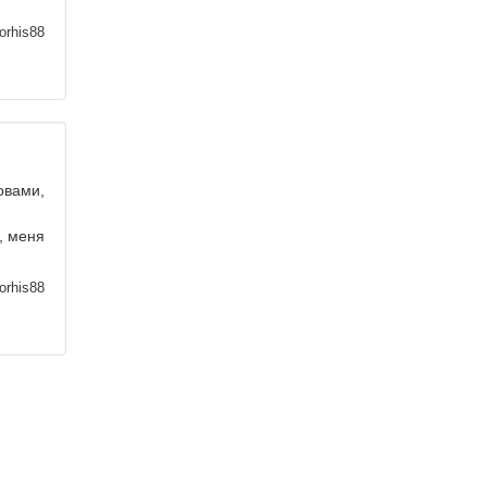
orhis88
овами,
, меня
orhis88