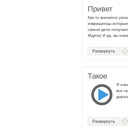
Привет
Как то внезапно узна
извращенцы,которые 
самом деле получает
Ждите) И да, вы клевы
Развернуть
Такое
Я оче
все с
дороги
Развернуть