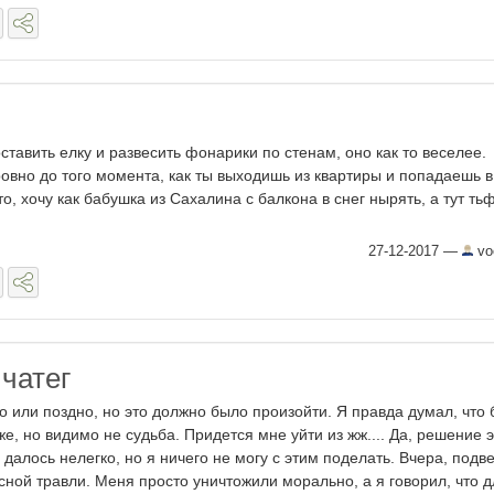
оставить елку и развесить фонарики по стенам, оно как то веселее.
ровно до того момента, как ты выходишь из квартиры и попадаешь 
то, хочу как бабушка из Сахалина с балкона в снег нырять, а тут ть
27-12-2017
—
vo
чатег
о или поздно, но это должно было произойти. Я правда думал, что 
же, но видимо не судьба. Придется мне уйти из жж.... Да, решение 
 далось нелегко, но я ничего не могу с этим поделать. Вчера, подв
сной травли. Меня просто уничтожили морально, а я говорил, что дл