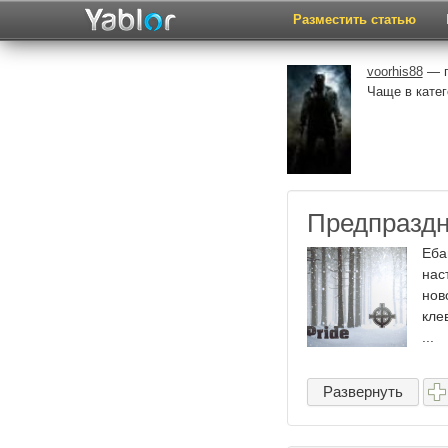
Разместить статью
voorhis88
— п
Чаще в кате
Предпраздн
Еба
нас
нов
кле
...
Развернуть