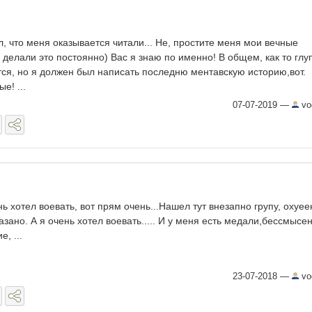
л, что меня оказывается читали... Не, простите меня мои вечные
делали это постоянно) Вас я знаю по именно! В общем, как то глу
ся, но я должен был написать последню ментавскую историю,вот.
е! ...
07-07-2019
—
vo
нь хотел воевать, вот прям очень...Нашел тут внезапно групу, охуе
казано. А я очень хотел воевать..... И у меня есть медали,бессмысе
е, ...
23-07-2018
—
vo