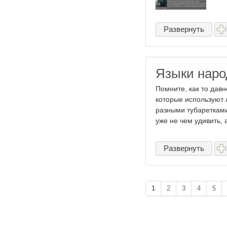
Развернуть
Языки наро
Помните, как то дав
которые используют
разными тубаретками
уже не чем удивить, ан
Развернуть
1
2
3
4
5