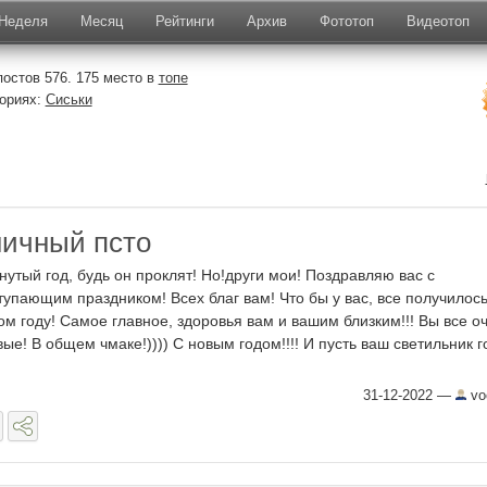
Неделя
Месяц
Рейтинги
Архив
Фототоп
Видеотоп
остов 576. 175 место в
топе
гориях:
Сиськи
ичный псто
нутый год, будь он проклят! Но!други мои! Поздравляю вас с
тупающим праздником! Всех благ вам! Что бы у вас, все получилось
ом году! Самое главное, здоровья вам и вашим близким!!! Вы все о
вые! В общем чмаке!)))) С новым годом!!!! И пусть ваш светильник г
31-12-2022
—
vo