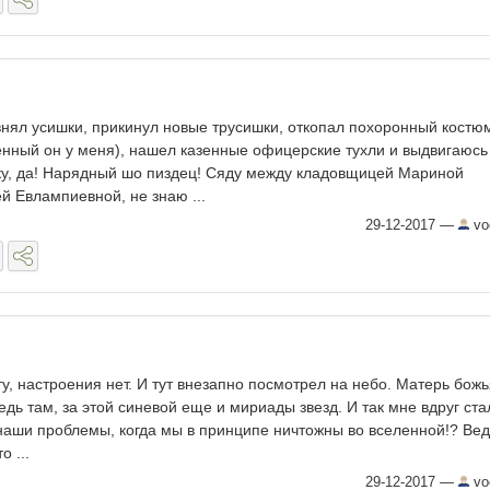
внял усишки, прикинул новые трусишки, откопал похоронный костю
енный он у меня), нашел казенные офицерские тухли и выдвигаюсь
ку, да! Нарядный шо пиздец! Сяду между кладовщицей Мариной
й Евлампиевной, не знаю ...
29-12-2017
—
vo
у, настроения нет. И тут внезапно посмотрел на небо. Матерь божь
едь там, за этой синевой еще и мириады звезд. И так мне вдруг ста
 наши проблемы, когда мы в принципе ничтожны во вселенной!? Вед
о ...
29-12-2017
—
vo