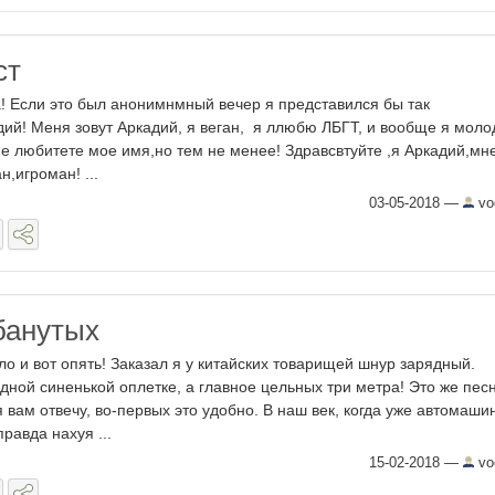
ст
! Если это был анонимнмный вечер я представился бы так
дий! Меня зовут Аркадий, я веган, я ллюбю ЛБГТ, и вообще я молод
не любитете мое имя,но тем не менее! Здравсвтуйте ,я Аркадий,мне
н,игроман! ...
03-05-2018
—
vo
банутых
ло и вот опять! Заказал я у китайских товарищей шнур зарядный.
дной синенькой оплетке, а главное цельных три метра! Это же песн
 вам отвечу, во-первых это удобно. В наш век, когда уже автомаши
правда нахуя ...
15-02-2018
—
vo