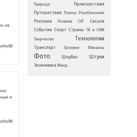
Происшествия
Природа
Путешествия
Разное
Разоблачения
Реклама
Сиськи
Религия
СНГ
по на
События
Спорт
Страны
ТВ и СМИ
Технологии
Творчество
orhis88
Транспорт
Троллинг
Финансы
Фото
Штуки
Шоубиз
Экономика
Юмор
енно
нные и
orhis88