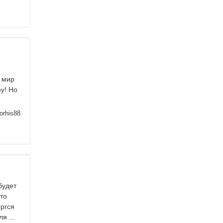
в мир
фу! Но
orhis88
будет
это
ергся
я ...