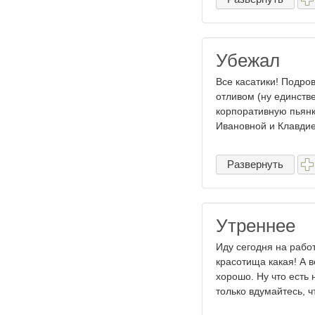
Убежал
Все касатики! Подро
отливом (ну единств
корпоративную пьян
Ивановной и Клавдие
Развернуть
Утреннее
Иду сегодня на работ
красотища какая! А в
хорошо. Ну что есть
только вдумайтесь, чт