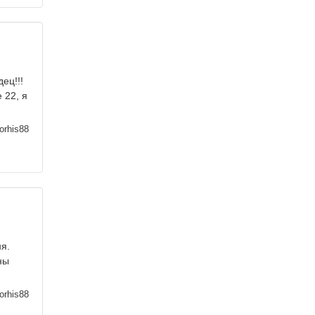
ец!!!
 22, я
orhis88
я.
ны
orhis88