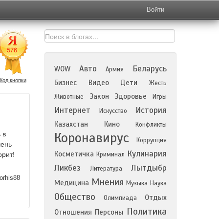
Войти
Авто
Беларусь
WOW
Армия
Код кнопки
Бизнес
Видео
Дети
Жесть
Закон
Здоровье
Животные
Игры
Интернет
История
Искусство
Казахстан
Кино
Конфликты
Коронавирус
 в
Коррупция
чень
Кулинария
Косметичка
орит!
Криминал
Ликбез
Лытдыбр
Литература
orhis88
Мнения
Медицина
Музыка
Наука
Общество
Отдых
Олимпиада
Политика
Отношения
Персоны