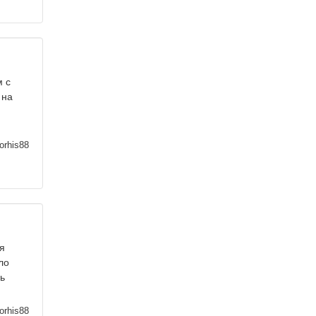
м с
 на
orhis88
я
ло
ь
orhis88