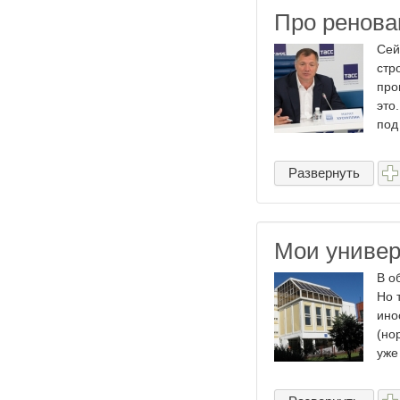
Про ренова
Сей
стр
про
это
под 
Развернуть
Мои униве
В о
Но 
ино
(но
уже 