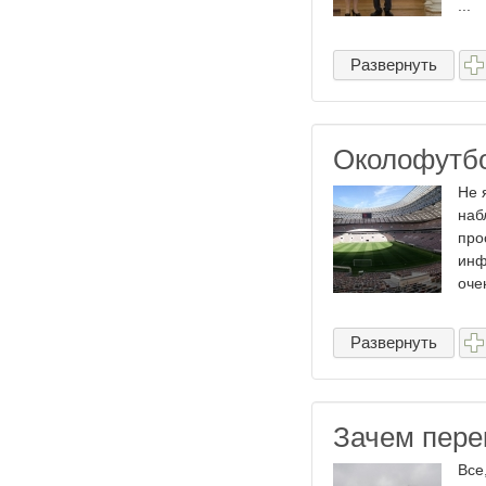
...
Развернуть
Околофутб
Не 
наб
про
инф
очен
Развернуть
Зачем пер
Все