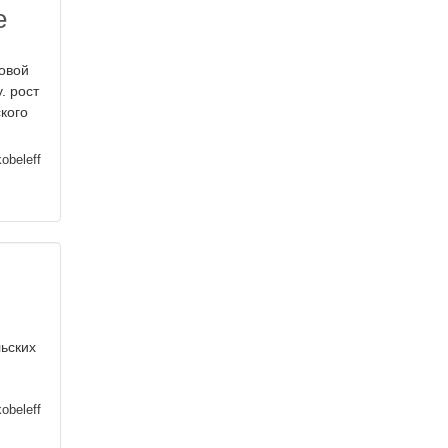
е
овой
. рост
кого
obeleff
льских
obeleff