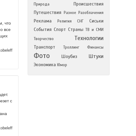
Происшествия
Природа
Путешествия
Разное
Разоблачения
Реклама
Сиськи
Религия
СНГ
м, что
События
Спорт
Страны
о все
ТВ и СМИ
ющих
Технологии
Творчество
Транспорт
Троллинг
Финансы
obeleff
Фото
Штуки
Шоубиз
Экономика
Юмор
дет.
езет с
тана
obeleff