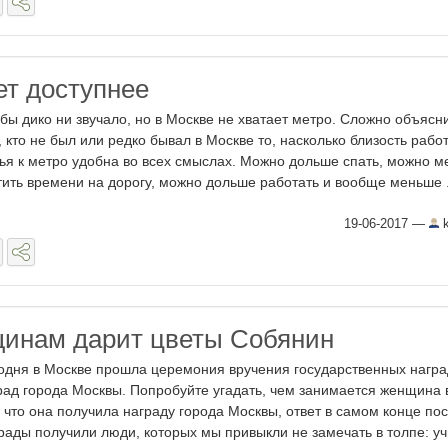
ет доступнее
 бы дико ни звучало, но в Москве не хватает метро. Сложно объясн
, кто не был или редко бывал в Москве то, насколько близость рабо
ья к метро удобна во всех смыслах. Можно дольше спать, можно 
тить времени на дорогу, можно дольше работать и вообще меньше .
19-06-2017
—
k
инам дарит цветы Собянин
одня в Москве прошла церемония вручения государственных награ
рад города Москвы. Попробуйте угадать, чем занимается женщина
а что она получила награду города Москвы, ответ в самом конце пос
рады получили люди, которых мы привыкли не замечать в толпе: уч