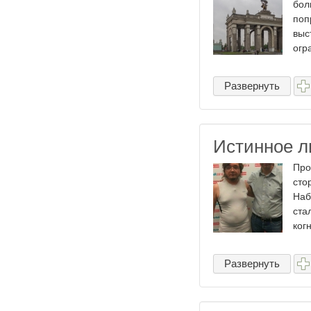
бол
поп
выс
огр
Развернуть
Истинное л
Про
сто
Наб
ста
ког
Развернуть