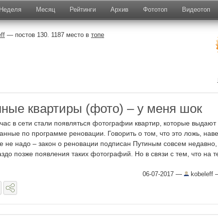
Неделя
Месяц
Рейтинги
Архив
Фототоп
Видеотоп
ff
— постов 130. 1187 место в
топе
ные квартиры (фото) – у меня шок
час в сети стали появляться фотографии квартир, которые выдают 
анные по программе реновации. Говорить о том, что это ложь, нав
е не надо – закон о реновации подписан Путиным совсем недавно,
аздо позже появления таких фотографий. Но в связи с тем, что на те
06-07-2017
—
kobeleff