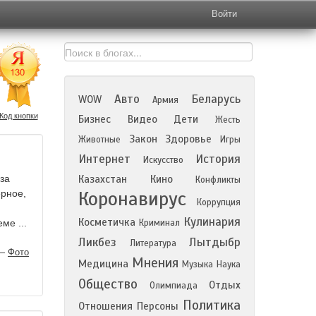
Войти
Авто
Беларусь
WOW
Армия
Код кнопки
Бизнес
Видео
Дети
Жесть
Закон
Здоровье
Животные
Игры
Интернет
История
Искусство
за
Казахстан
Кино
Конфликты
Коронавирус
ерное,
Коррупция
Кулинария
Косметичка
ме ...
Криминал
Ликбез
Лытдыбр
Литература
—
Фото
Мнения
Медицина
Музыка
Наука
Общество
Отдых
Олимпиада
Политика
Отношения
Персоны