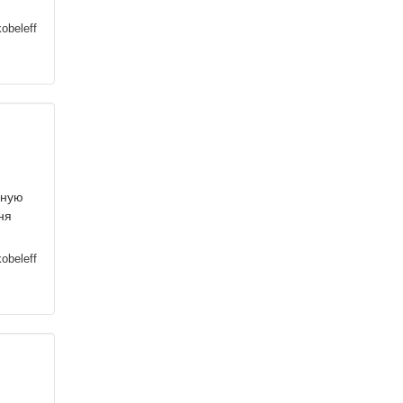
obeleff
вную
ня
obeleff