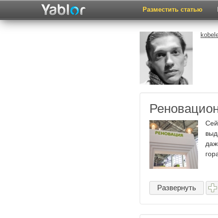
Разместить статью
kobele
Реновацион
Сей
выд
даж
гор
Развернуть