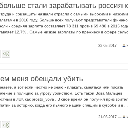
 больше стали зарабатывать россиян
труда и соцзащиты назвали отрасли с самыми высокими и низкими
платами в 2016 году. Больше всех получают представители финанс
асли - средняя зарплта составляет 78 311 против 69 480 в 2015 году
тавляет 12,7% . Самые низкие зарплаты по прежнесу в сфере сельс
23-05-2017
—
k
ем меня обещали убить
знаете, я вот если честно не знаю - плакать, смеяться или писать
вление в полицию за угрозу убийством. Есть такой Вова Мальцев
естный в ЖЖ как prosto_vova . В свое время он получил приз зрите
патий за историю, когда его пьяного нашли спящим в сугробе и в ...
21-05-2017
—
k