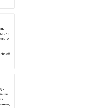
ить
ты или
меньше
..
obeleff
д и
 выше
та.
ителя,