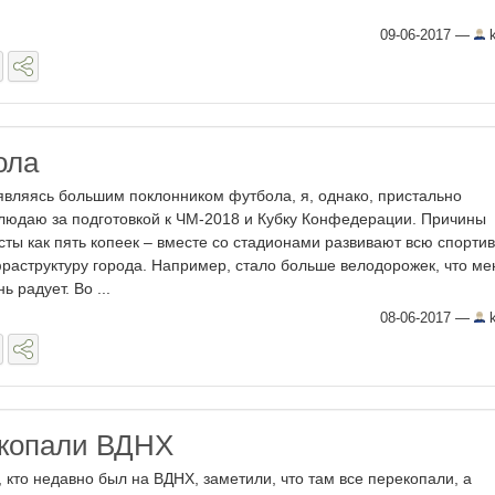
09-06-2017
—
k
ола
являясь большим поклонником футбола, я, однако, пристально
людаю за подготовкой к ЧМ-2018 и Кубку Конфедерации. Причины
сты как пять копеек – вместе со стадионами развивают всю спорти
раструктуру города. Например, стало больше велодорожек, что ме
ь радует. Во ...
08-06-2017
—
k
екопали ВДНХ
, кто недавно был на ВДНХ, заметили, что там все перекопали, а