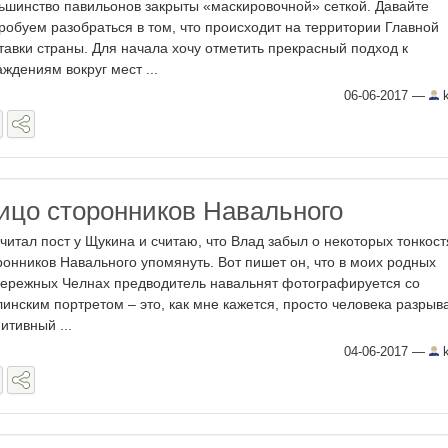
ьшинство павильонов закрыты «маскировочной» сеткой. Давайте
робуем разобраться в том, что происходит на территории Главной
тавки страны. Для начала хочу отметить прекрасный подход к
аждениям вокруг мест ...
06-06-2017
—
k
ицо сторонников Навального
читал пост у Щукина и считаю, что Влад забыл о некоторых тонкост
ронников Навального упомянуть. Вот пишет он, что в моих родных
ережных Челнах предводитель навальнят фотографируется со
линским портретом – это, как мне кажется, просто человека разрыв
нитивный ...
04-06-2017
—
k