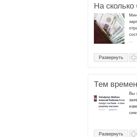
На сколько
Мин
зар
отр
сос
...
Развернуть
Тем времен
Вы 
зая
изв
сим
Развернуть