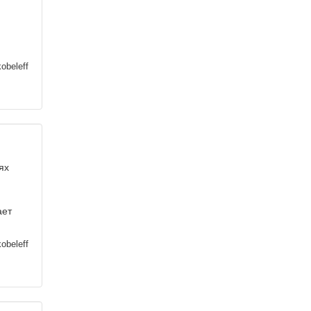
obeleff
ях
ает
obeleff