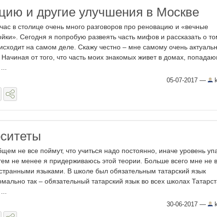
цию и другие улучшения в Москве
час в столице очень много разговоров про реновацию и «вечные
ойки». Сегодня я попробую развеять часть мифов и рассказать о то
исходит на самом деле. Скажу честно – мне самому очень актуальн
. Начиная от того, что часть моих знакомых живет в домах, попада
...
05-07-2017
—
k
рситеты
бщем не все поймут, что учиться надо постоянно, иначе уровень упа
тем не менее я придерживаюсь этой теории. Больше всего мне не в
странными языками. В школе был обязательным татарский язык
рмально так – обязательный татарский язык во всех школах Татарс
...
30-06-2017
—
k