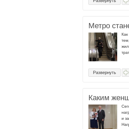
Развернуть
Метро стан
Как
тем
жил
тра
Развернуть
Каким женщ
Сег
наг
и з
Наг