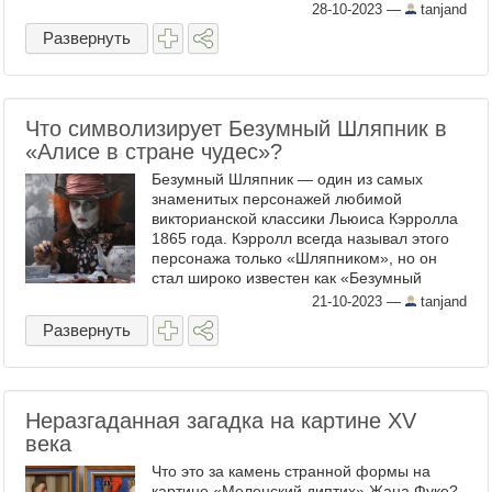
воспитания, либо из-за их явной
28-10-2023
—
tanjand
эмоциональной ...
Развернуть
Что символизирует Безумный Шляпник в
«Алисе в стране чудес»?
Безумный Шляпник — один из самых
знаменитых персонажей любимой
викторианской классики Льюиса Кэрролла
1865 года. Кэрролл всегда называл этого
персонажа только «Шляпником», но он
стал широко известен как «Безумный
Шляпник» - за эксцентричное поведение, и
21-10-2023
—
tanjand
за иллюстрации ...
Развернуть
Неразгаданная загадка на картине XV
века
Что это за камень странной формы на
картине «Меленский диптих» Жана Фуке?