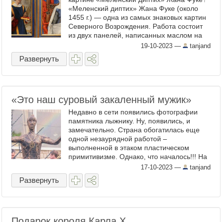
«Меленский диптих» Жана Фуке (около
1455 г.) — одна из самых знаковых картин
Северного Возрождения. Работа состоит
из двух панелей, написанных маслом на
дереве: на одной изображено тревожное
19-10-2023
—
tanjand
...
Развернуть
«Это наш суровый закаленный мужик»
Недавно в сети появились фотографии
памятника лыжнику. Ну, появились, и
замечательно. Страна обогатилась еще
одной незаурядной работой –
выполненной в этаком пластическом
примитивизме. Однако, что началось!!! На
лыжника и его творца обрушился шквал
17-10-2023
—
tanjand
народной критики. ...
Развернуть
Подарок короля Карла X