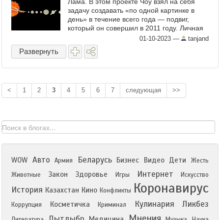
Лама. В этом проекте Чоу взял на себя
задачу создавать «по одной картинке в
день» в течение всего года — подвиг,
который он совершил в 2011 году. Личная
миссия Чоу проста – дарить улыбки всему
01-10-2023
—
tanjand
...
Развернуть
<
1
2
3
4
5
6
7
следующая
>>
Авто
Беларусь
WOW
Бизнес
Видео
Дети
Армия
Жесть
Интернет
Закон
Здоровье
Животные
Игры
Искусство
Коронавирус
История
Казахстан
Кино
Конфликты
Кулинария
Ликбез
Косметичка
Коррупция
Криминал
Мнения
Лытдыбр
Медицина
Литература
Музыка
Наука