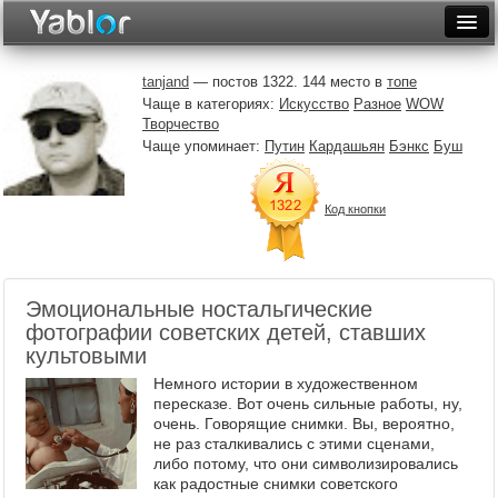
Разместить статью
Войти
tanjand
— постов 1322. 144 место в
топе
Чаще в категориях:
Искусство
Разное
WOW
Неделя
Творчество
Чаще упоминает:
Путин
Кардашьян
Бэнкс
Буш
Месяц
Рейтинги
Код кнопки
Архив
Фототоп
Эмоциональные ностальгические
фотографии советских детей, ставших
Видеотоп
культовыми
Немного истории в художественном
пересказе. Вот очень сильные работы, ну,
очень. Говорящие снимки. Вы, вероятно,
не раз сталкивались с этими сценами,
либо потому, что они символизировались
как радостные снимки советского