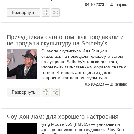
предоставлено. А тем временем это
04-10-2023
—
tanjand
великолепие ...
Развернуть
Причудливая сага о том, как продавали и
не продали скульптуру на Sotheby's
Сначала скульптура Изы Генцкен
оказалась на немецком телешоу, а затем
на аукционе Sotheby's только для того,
чтобы быть таинственным образом снята с
торгов. И теперь арт-сцена задается
вопросом: как ценная скульптура
оказалась на телевидении? Странный
03-10-2023
—
tanjand
инцидент произошел в ...
Развернуть
Чоу Хон Лам: для хорошего настроения
lying Mouse 365 (FM365) — уникальный
арт-проект известного художника Чоу Хон