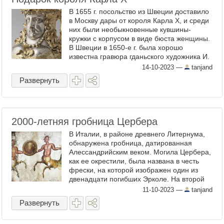
В 1655 г. посольство из Швеции доставило
в Москву дары от короля Карла X, и среди
них были необыкновенные кувшины-
кружки с корпусом в виде бюста женщины.
В Швеции в 1650-е г. была хорошо
известна гравюра гданьского художника И.
Фалька, на которой художник изобразил ...
14-10-2023
—
tanjand
Развернуть
2000-летняя гробница Цербера
В Италии, в районе древнего Литернума,
обнаружена гробница, датированная
Алессандрийским веком. Могила Цербера,
как ее окрестили, была названа в честь
фрески, на которой изображен один из
двенадцати погибших Эрколе. На второй
фреске изображены два кентавра со
11-10-2023
—
tanjand
щитом. Нетронутая ...
Развернуть