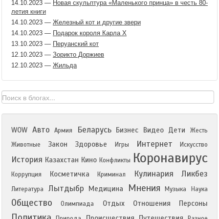
14.10.2023
—
Новая скульптура «Маленького принца» в честь 80-
летия книги
14.10.2023
—
Железный кот и другие звери
14.10.2023
—
Подарок короля Карла X
13.10.2023
—
Перуанский кот
12.10.2023
—
Зорикто Доржиев
12.10.2023
—
Жильда
Авто
Беларусь
WOW
Бизнес
Видео
Дети
Армия
Жесть
Интернет
Закон
Здоровье
Животные
Игры
Искусство
Коронавирус
История
Казахстан
Кино
Конфликты
Кулинария
Ликбез
Косметичка
Коррупция
Криминал
Мнения
Лытдыбр
Медицина
Литература
Музыка
Наука
Общество
Отдых
Отношения
Персоны
Олимпиада
Политика
Происшествия
Путешествия
Природа
Разное