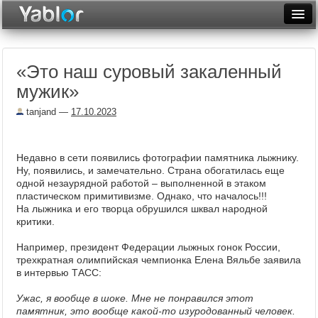
Разместить статью
Войти
«Это наш суровый закаленный
Неделя
мужик»
Месяц
tanjand
—
17.10.2023
Рейтинги
Архив
Недавно в сети появились фотографии памятника лыжнику.
Ну, появились, и замечательно. Страна обогатилась еще
одной незаурядной работой – выполненной в этаком
Фототоп
пластическом примитивизме. Однако, что началось!!!
На лыжника и его творца обрушился шквал народной
Видеотоп
критики.
Например, президент Федерации лыжных гонок России,
трехкратная олимпийская чемпионка Елена Вяльбе заявила
в интервью ТАСС:
Ужас, я вообще в шоке. Мне не понравился этот
памятник, это вообще какой-то изуродованный человек.