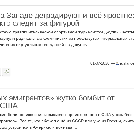
 Западе деградируют и всё яростне
 кто следит за фигурой
стную травлю итальянской спортивной журналистки Джулии Леотты
вернули радикальные феминистки из пресловутых «нормальных ст
чина их виртуальных нападений на девушку ...
01-07-2020
—
ruslano
ых эмигрантов» жутко бомбит от
в США
кие боли пониже спины вызывает происходящее в США у «колбас
грантов». Все те, кто сбежал ещё из СССР или уже из России, счита
ошо устроился в Америке, и поливая ...