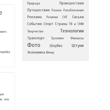
Происшествия
Природа
Путешествия
Разное
Разоблачения
е
Реклама
Сиськи
Религия
СНГ
События
Спорт
Страны
ТВ и СМИ
Технологии
ран».
Творчество
Транспорт
Троллинг
Финансы
Фото
Штуки
Шоубиз
stashko
Экономика
Юмор
ных
я, что