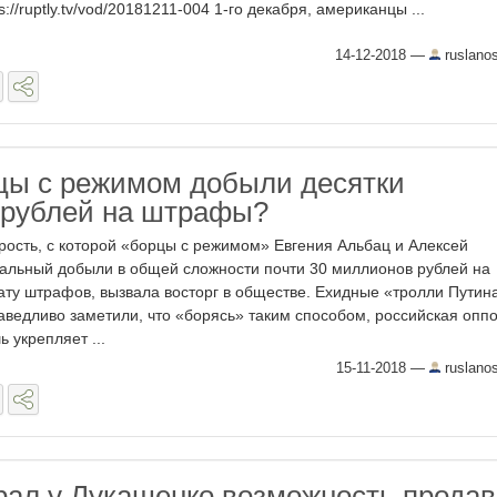
s://ruptly.tv/vod/20181211-004 1-го декабря, американцы ...
14-12-2018
—
ruslano
цы с режимом добыли десятки
 рублей на штрафы?
рость, с которой «борцы с режимом» Евгения Альбац и Алексей
альный добыли в общей сложности почти 30 миллионов рублей на
ату штрафов, вызвала восторг в обществе. Ехидные «тролли Путин
аведливо заметили, что «борясь» таким способом, российская опп
ь укрепляет ...
15-11-2018
—
ruslano
рал у Лукашенко возможность продав