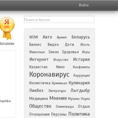
Войти
Авто
Беларусь
WOW
Армия
Код кнопки
Бизнес
Видео
Дети
Жесть
Закон
Здоровье
Животные
Игры
Интернет
История
Искусство
Казахстан
Кино
Конфликты
Коронавирус
Коррупция
о
Кулинария
Косметичка
Криминал
Ликбез
Лытдыбр
Литература
Мнения
Медицина
Музыка
Наука
stashko
Общество
Отдых
Олимпиада
Политика
Отношения
Персоны