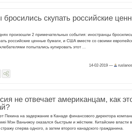
 бросились скупать российские цен
днях произошли 2 примечательных события: иностранцы бросилис
пать российские ценные бумаги, и США вместе со своими европейс
хлебателями попытались купировать этот ...
14-02-2019
—
ruslano
сия не отвечает американцам, как эт
ай?
ет Пекина на задержание в Канаде финансового директора компан
wei Мэн Ваньчжоу оказался быстрым и жёстким. Китайские власти 
 стражу сперва одного, а затем второго канадского гражданина.