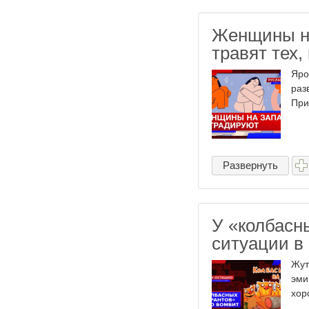
Женщины на
травят тех,
Яро
раз
При
Развернуть
У «колбасн
ситуации 
Жут
эми
хор