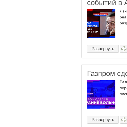
событий в 
Явн
реа
раз
Развернуть
Газпром сд
Раз
пер
пис
Развернуть