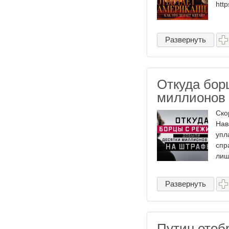
http
Развернуть
Откуда бор
миллионов
Ско
Нав
упл
спр
лиш
Развернуть
Путин отоб