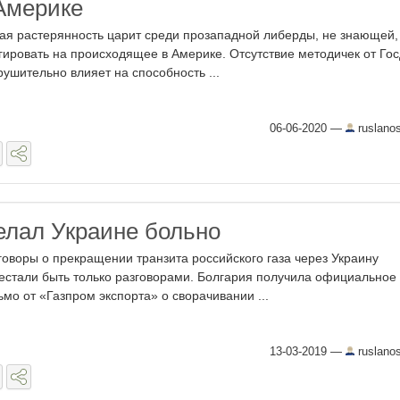
Америке
ая растерянность царит среди прозападной либерды, не знающей,
гировать на происходящее в Америке. Отсутствие методичек от Го
рушительно влияет на способность ...
06-06-2020
—
ruslano
елал Украине больно
говоры о прекращении транзита российского газа через Украину
естали быть только разговорами. Болгария получила официальное
ьмо от «Газпром экспорта» о сворачивании ...
13-03-2019
—
ruslano