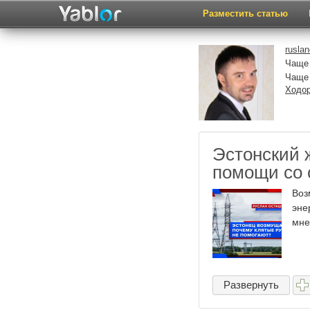
Разместить статью
rusla
Чаще 
Чаще
Ходор
Эстонский 
помощи со 
Воз
эне
мне
Развернуть