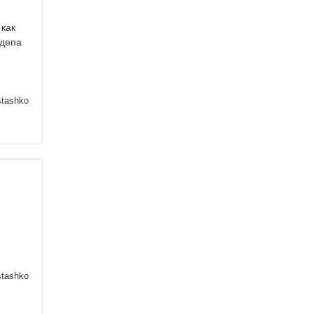
 как
сдепа
stashko
stashko