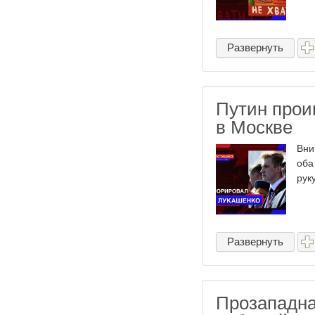
Развернуть
Путин прои
в Москве
Вни
оба
руку
Развернуть
Прозападна