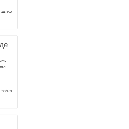
stashko
аде
ись
жал
stashko