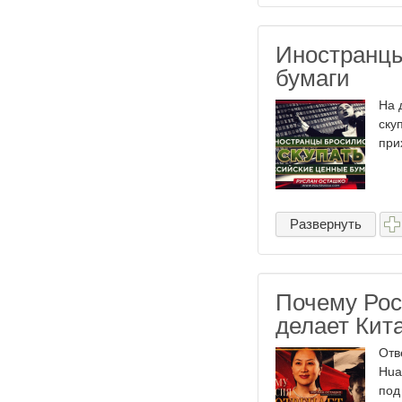
Иностранцы
бумаги
На 
ску
при
Развернуть
Почему Рос
делает Кит
Отв
Hua
под