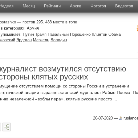
Неделя
Месяц
Рейтинги
Архив
Фототоп
Видеотоп
nostashko
— постов 295. 488 место в
топе
в категориях:
Армия
 упоминает:
Путин
Трамп
Навальный
Порошенко
Клинтон
Обама
ковский
Эрдоган
Меркель
Володин
журналист возмутился отсутствию
стороны клятых русских
мущение отсутствием помощи со стороны России в устранении
ргетической аварии выразил эстонский журналист Раймо Поома. П
нию незалежной «воблы пера», клятые русские просто ...
20-07-2020
—
ruslano