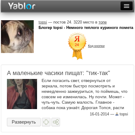
Разместить статью
Войти
topsi
— постов 24. 3220 место в
топе
Блогер topsi - Немного теплого куриного помета
Неделя
Месяц
Код кнопки
Рейтинги
Архив
А маленькие часики пищат: "тик-так"
Фототоп
Если погасить свет, отвернуться от
зеркала, потом быстро посмотреть и
Видеотоп
немедленно зажмуриться, то поймешь, что
совсем не изменилась. Ну почти. Может -
чуть-чуть. Самую малость. Главное -
собака пока узнаёт. Дорогая Топся, расти
большая и умная. И думай, что ты все еще
16-01-2014
—
topsi
такая: А ...
Развернуть