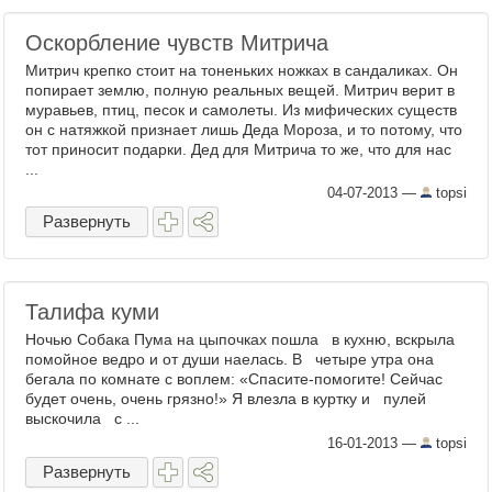
Оскорбление чувств Митрича
Митрич крепко стоит на тоненьких ножках в сандаликах. Он
попирает землю, полную реальных вещей. Митрич верит в
муравьев, птиц, песок и самолеты. Из мифических существ
он с натяжкой признает лишь Деда Мороза, и то потому, что
тот приносит подарки. Дед для Митрича то же, что для нас
...
04-07-2013
—
topsi
Развернуть
Талифа куми
Ночью Собака Пума на цыпочках пошла в кухню, вскрыла
помойное ведро и от души наелась. В четыре утра она
бегала по комнате с воплем: «Спасите-помогите! Сейчас
будет очень, очень грязно!» Я влезла в куртку и пулей
выскочила с ...
16-01-2013
—
topsi
Развернуть