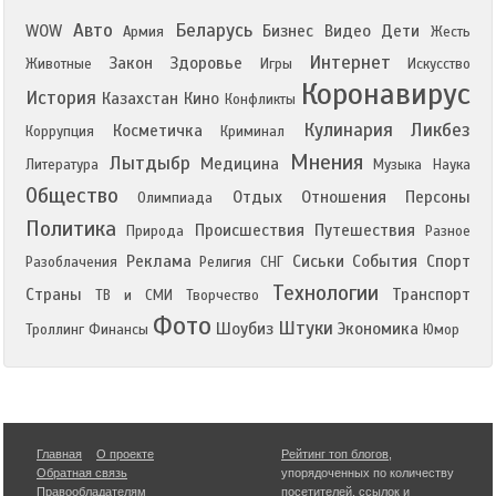
Авто
Беларусь
WOW
Бизнес
Видео
Дети
Армия
Жесть
Интернет
Закон
Здоровье
Животные
Игры
Искусство
Коронавирус
История
Казахстан
Кино
Конфликты
Кулинария
Ликбез
Косметичка
Коррупция
Криминал
Мнения
Лытдыбр
Медицина
Литература
Музыка
Наука
Общество
Отдых
Отношения
Персоны
Олимпиада
Политика
Происшествия
Путешествия
Природа
Разное
Реклама
Сиськи
События
Спорт
Разоблачения
Религия
СНГ
Технологии
Страны
Транспорт
ТВ и СМИ
Творчество
Фото
Штуки
Шоубиз
Экономика
Троллинг
Финансы
Юмор
Главная
О проекте
Рейтинг топ блогов
,
Обратная связь
упорядоченных по количеству
Правообладателям
посетителей, ссылок и