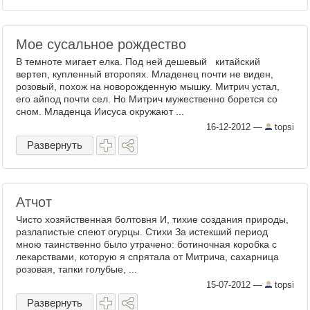
Мое сусальное рождество
В темноте мигает елка. Под ней дешевый китайский
вертеп, купленный второпях. Младенец почти не виден,
розовый, похож на новорожденную мышку. Митрич устал,
его айпод почти сел. Но Митрич мужественно борется со
сном. Младенца Иисуса окружают ...
16-12-2012
—
topsi
Развернуть
Атчот
Чисто хозяйственная болтовня И, тихие создания природы,
разлапистые спеют огурцы. Стихи За истекший период
мною таинственно было утрачено: ботиночная коробка с
лекарствами, которую я спрятала от Митрича, сахарница
розовая, тапки голубые, ...
15-07-2012
—
topsi
Развернуть