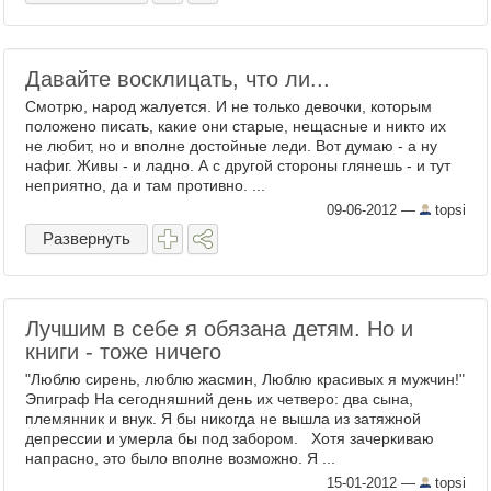
Давайте восклицать, что ли...
Смотрю, народ жалуется. И не только девочки, которым
положено писать, какие они старые, нещасные и никто их
не любит, но и вполне достойные леди. Вот думаю - а ну
нафиг. Живы - и ладно. А с другой стороны глянешь - и тут
неприятно, да и там противно. ...
09-06-2012
—
topsi
Развернуть
Лучшим в себе я обязана детям. Но и
книги - тоже ничего
"Люблю сирень, люблю жасмин, Люблю красивых я мужчин!"
Эпиграф На сегодняшний день их четверо: два сына,
племянник и внук. Я бы никогда не вышла из затяжной
депрессии и умерла бы под забором. Хотя зачеркиваю
напрасно, это было вполне возможно. Я ...
15-01-2012
—
topsi