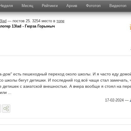
Неделя
Месяц
Рейтинги
Архив
Фототоп
Видеотоп
3lad
— постов 25. 3254 место в
топе
логер 13lad - Гюрза Горыныч
а-дом" есть пешеходный переход около школы. И я часто еду домо
со школы бегут детишки. И последний год всё чаще стал замечать, 
е детишек с азиатской внешностью. А вчера вообще я стоял на пер
ли ...
17-02-2024
—