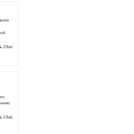
авляя
кой
13lad
.
их,
Линию.
13lad