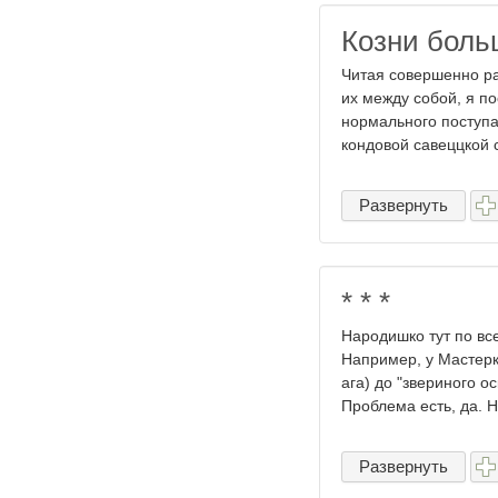
Козни бол
Читая совершенно р
их между собой, я п
нормального поступа
кондовой савеццкой ст
Развернуть
​* * *
Народишко тут по вс
Например, у Мастерка
ага) до "звериного 
Проблема есть, да. Но
Развернуть