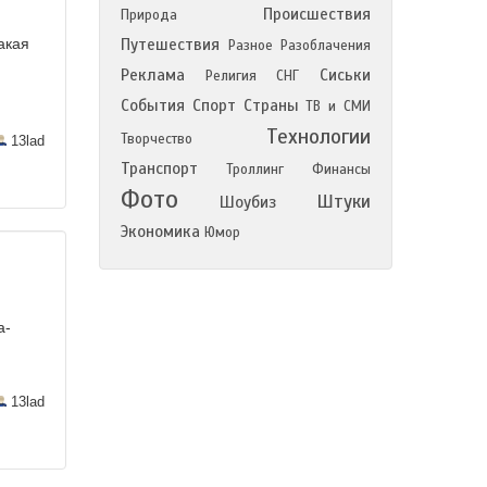
Происшествия
Природа
акая
Путешествия
Разное
Разоблачения
Реклама
Сиськи
Религия
СНГ
События
Спорт
Страны
ТВ и СМИ
Технологии
Творчество
13lad
Транспорт
Троллинг
Финансы
Фото
Штуки
Шоубиз
Экономика
Юмор
a-
13lad