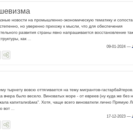
ьшевизма
азные новости на промышленно-экономическую тематику и сопост
остепенно, но уверенно прихожу к мысли, что для обеспечения
тельного развития страны явно напрашивается восстановление та
руктуры, как ...
09-01-2024
—
ему тырнету вовсю оттягивается на тему мигрантов-гастарбайтеров
 вчера было весело. Виноватых море - от евреев (ну куда же без н
оскала капитализЬма". Хотя, чаще всего виноватили лично Прямую 
 вот ...
17-12-2023
—