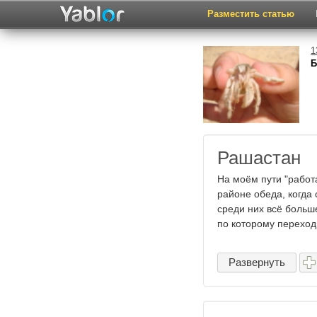
Разместить статью
1
Б
Рашастан
На моём пути "работ
районе обеда, когда 
среди них всё больш
по которому переходи
Развернуть