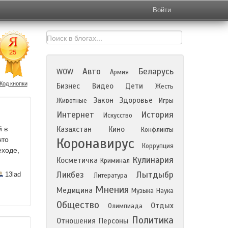
Войти
Авто
Беларусь
WOW
Армия
Код кнопки
Бизнес
Видео
Дети
Жесть
Закон
Здоровье
Животные
Игры
Интернет
История
Искусство
й в
Казахстан
Кино
Конфликты
Коронавирус
что
Коррупция
еходе,
Кулинария
Косметичка
Криминал
Ликбез
Лытдыбр
13lad
Литература
Мнения
Медицина
Музыка
Наука
Общество
Отдых
Олимпиада
Политика
Отношения
Персоны