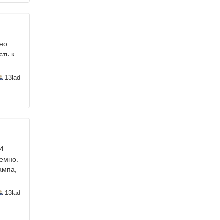
нно
сть к
13lad
И
темно.
ампа,
13lad