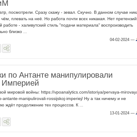
иМ
атр, посмотрели. Сразу скажу - зевал. Скучно. В данном случае ник
и чём, плевать на неё. Но работа почти всех никакая. Нет претензий
й работе - халивутский стиль "подачи материала" воспроизводить
но близко ...
04-02-2024
—
ки по Антанте манипулировали
й Империей
й мировой войны: https://vpoanalytics.com/istoriya/pervaya-mirovay
-antante-manipulirovali-rossijskoj-imperiej/ Ну а так ничему и не
 ждёт продолжение тех процессов. К ...
13-01-2024
—