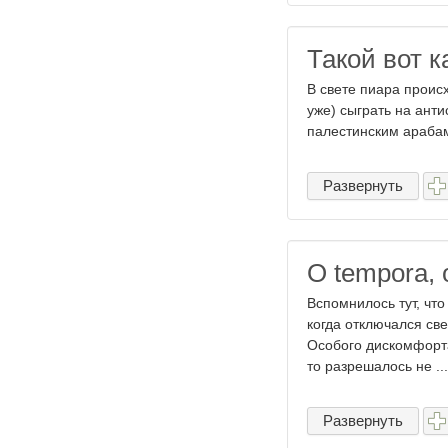
Такой вот к
В свете пиара проис
уже) сыграть на анти
палестинским арабам 
Развернуть
О tempora, 
Вспомнилось тут, чт
когда отключался све
Особого дискомфорта
то разрешалось не ...
Развернуть