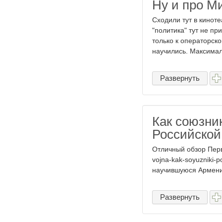
Ну и про М
Сходили тут в киноте
"политика" тут не пр
только к операторско
научились. Максималь
Развернуть
Как союзни
Российско
Отличный обзор Перво
vojna-kak-soyuzniki-po
научившуюся Армению
Развернуть