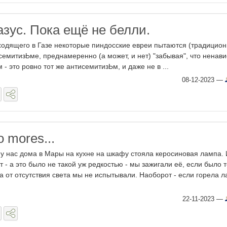
азус. Пока ещё не белли.
ходящего в Газе некоторые пиндосские евреи пытаются (традицио
семитизЬме, преднамеренно (а может, и нет) "забывая", что ненави
- это ровно тот же антисемитизЬм, и даже не в ...
08-12-2023
—
o mores...
о у нас дома в Мары на кухне на шкафу стояла керосиновая лампа. 
т - а это было не такой уж редкостью - мы зажигали её, если было 
 от отсутствия света мы не испытывали. Наоборот - если горела л
22-11-2023
—