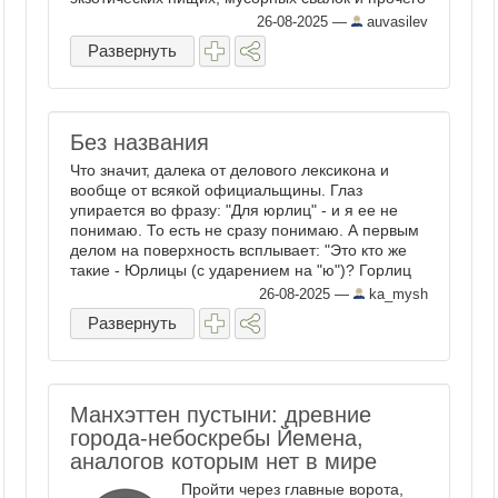
подобного. Там несколько ...
26-08-2025
—
auvasilev
Развернуть
Без названия
Что значит, далека от делового лексикона и
вообще от всякой официальщины. Глаз
упирается во фразу: "Для юрлиц" - и я ее не
понимаю. То есть не сразу понимаю. А первым
делом на поверхность всплывает: "Это кто же
такие - Юрлицы (с ударением на "ю")? Горлиц
знаю, юрлиц - нет..." А и нету их, ...
26-08-2025
—
ka_mysh
Развернуть
Манхэттен пустыни: древние
города-небоскребы Йемена,
аналогов которым нет в мире
Пройти через главные ворота,