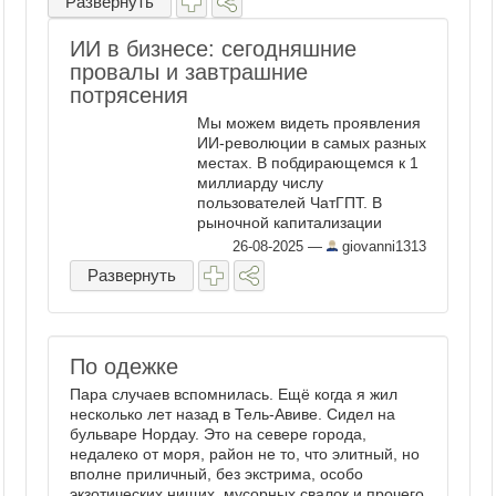
Развернуть
ИИ в бизнесе: сегодняшние
провалы и завтрашние
потрясения
Мы можем видеть проявления
ИИ-революции в самых разных
местах. В побдирающемся к 1
миллиарду числу
пользователей ЧатГПТ. В
рыночной капитализации
компании "Нвидиа". В
26-08-2025
—
giovanni1313
астрономических выплатах,
Развернуть
которыми Марк Цукерберг,
поверивший в скорое
пришествие искусственного
сверхинтеллекта, ...
По одежке
Пара случаев вспомнилась. Ещё когда я жил
несколько лет назад в Тель-Авиве. Сидел на
бульваре Нордау. Это на севере города,
недалеко от моря, район не то, что элитный, но
вполне приличный, без экстрима, особо
экзотических нищих, мусорных свалок и прочего