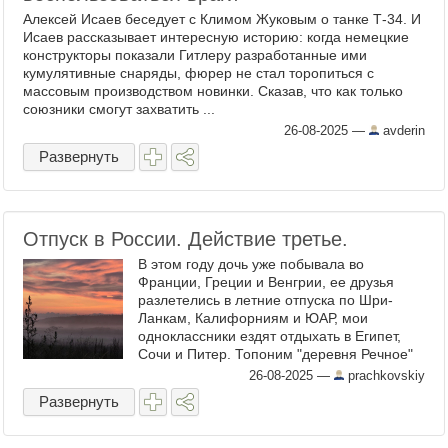
Алексей Исаев беседует с Климом Жуковым о танке Т-34. И
Исаев рассказывает интересную историю: когда немецкие
конструкторы показали Гитлеру разработанные ими
кумулятивные снаряды, фюрер не стал торопиться с
массовым производством новинки. Сказав, что как только
союзники смогут захватить ...
26-08-2025
—
avderin
Развернуть
Отпуск в России. Действие третье.
В этом году дочь уже побывала во
Франции, Греции и Венгрии, ее друзья
разлетелись в летние отпуска по Шри-
Ланкам, Калифорниям и ЮАР, мои
одноклассники ездят отдыхать в Египет,
Сочи и Питер. Топоним "деревня Речное"
выгодно отличается от этих всем
26-08-2025
—
prachkovskiy
доступных локаций эксклюзивностью. Его
Развернуть
не ...