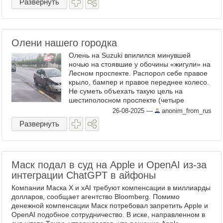
Развернуть
Олени нашего городка
Олень на Suzuki впилился минувшей
ночью на стоявшие у обочины «жигули» на
Лесном проспекте. Распорол себе правое
крыло, бампер и правое переднее колесо.
Не суметь объехать такую цель на
шестиполосном проспекте (четыре
автомобильных плюс трамвайные пути) –
26-08-2025
—
anonim_from_rus
это многое говорит о ...
Развернуть
Маск подал в суд на Apple и OpenAI из-за
интеграции ChatGPT в айфоны
Компании Маска X и xAI требуют компенсации в миллиарды
долларов, сообщает агентство Bloomberg. Помимо
денежной компенсации Маск потребовал запретить Apple и
OpenAI подобное сотрудничество. В иске, направленном в