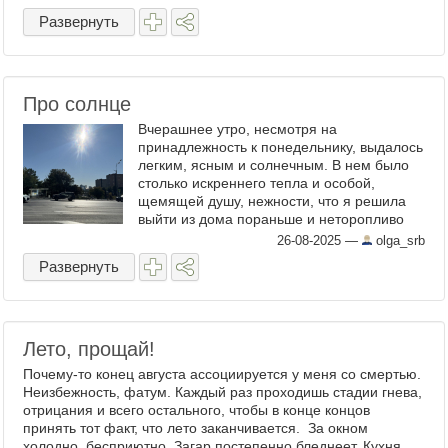
Развернуть
Про солнце
Вчерашнее утро, несмотря на
принадлежность к понедельнику, выдалось
легким, ясным и солнечным. В нем было
столько искреннего тепла и особой,
щемящей душу, нежности, что я решила
выйти из дома пораньше и неторопливо
пройтись пешком – так, будто гуляю, а не
26-08-2025
—
olga_srb
следую на работу. Всю дорогу я ...
Развернуть
Лето, прощай!
Почему-то конец августа ассоциируется у меня со смертью.
Неизбежность, фатум. Каждый раз проходишь стадии гнева,
отрицания и всего остального, чтобы в конце концов
принять тот факт, что лето заканчивается. За окном
холодно, бесприютно. Загар постепенно бледнеет. Кухня