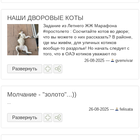
НАШИ ДВОРОВЫЕ КОТЫ
Задание из Летнего ЖЖ Марафона
#простолето : Сосчитайте котов во дворе;
что вы можете о них рассказать? В районе,
где мы живём, для уличных котиков
вообще-то раздолье! Но начать следует с
того, что в ОАЭ котиков уважают по
религиозным и культурным причинам.
26-08-2025
—
gvenvivar
Поэтому котиков тут много. ...
Развернуть
Молчание - "золото"...))
...
26-08-2025
—
felisata
Развернуть