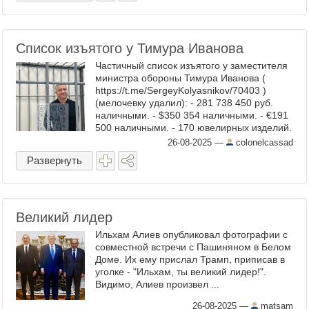
Список изъятого у Тимура Иванова
Частичный список изъятого у заместителя
министра обороны Тимура Иванова (
https://t.me/SergeyKolyasnikov/70403 )
(мелочевку удалил): - 281 738 450 руб.
наличными. - $350 354 наличными. - €191
500 наличными. - 170 ювелирных изделий.
- 30 картин и 10 книг, представляющих
26-08-2025
—
colonelcassad
культурную ...
Развернуть
Великий лидер
Ильхам Алиев опубликовал фотографии с
совместной встречи с Пашиняном в Белом
Доме. Их ему прислал Трамп, приписав в
уголке - "Ильхам, ты великий лидер!".
Видимо, Алиев произвел ...
26-08-2025
—
matsam