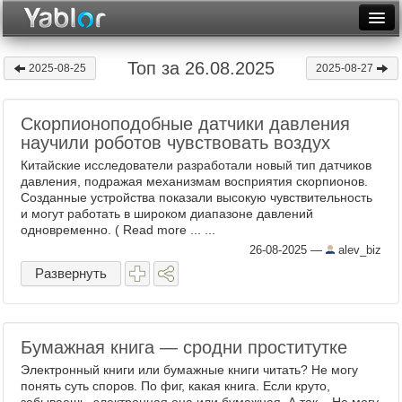
Разместить статью
Войти
Топ за 26.08.2025
2025-08-25
2025-08-27
Неделя
Скорпионоподобные датчики давления
Месяц
научили роботов чувствовать воздух
Рейтинги
Китайские исследователи разработали новый тип датчиков
давления, подражая механизмам восприятия скорпионов.
Архив
Созданные устройства показали высокую чувствительность
и могут работать в широком диапазоне давлений
одновременно. ( Read more ... ...
Фототоп
26-08-2025
—
alev_biz
Видеотоп
Развернуть
Бумажная книга — сродни проститутке
Электронный книги или бумажные книги читать? Не могу
понять суть споров. По фиг, какая книга. Если круто,