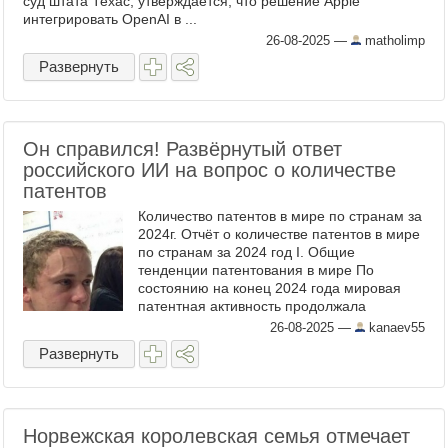
суд штата Техас, утверждается, что решение Apple
интегрировать OpenAI в ...
26-08-2025
—
matholimp
Развернуть
Он справился! Развёрнутый ответ
российского ИИ на вопрос о количестве
патентов
Количество патентов в мире по странам за
2024г. Отчёт о количестве патентов в мире
по странам за 2024 год I. Общие
тенденции патентования в мире По
состоянию на конец 2024 года мировая
патентная активность продолжала
демонстрировать стабильный рост,
26-08-2025
—
kanaev55
несмотря на экономические вызовы ...
Развернуть
Норвежская королевская семья отмечает