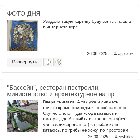
ФОТО ДНЯ
Увидела такую картину буду ваять , нашла
в интернете курс. ...
26-08-2025
—
apple_w
Развернуть
"Бассейн", ресторан построили,
министерство и архитектурное на пр.
Вчера снимала. А так уже и снимать
нечего кроме природы и то всё надоело.
Скучно стало. Туда -сюда катаюсь и
смотрю, где бы выйти из транспорта(всё
уже зафиксированно))На рыбалку не
катаюсь, по грибы не хожу, по просторам
не шастаю. Нет больше по 3 - 15 постов.
26-08-2025
—
swbkka