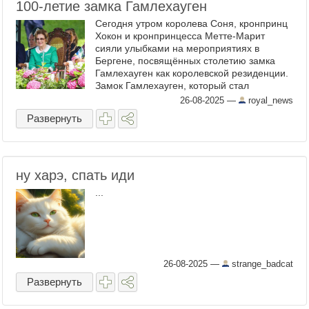
100-летие замка Гамлехауген
Сегодня утром королева Соня, кронпринц
Хокон и кронпринцесса Метте-Марит
сияли улыбками на мероприятиях в
Бергене, посвящённых столетию замка
Гамлехауген как королевской резиденции.
Замок Гамлехауген, который стал
королевской резиденцией в 1925 году.
26-08-2025
—
royal_news
Члены королевской семьи ...
Развернуть
ну харэ, спать иди
...
26-08-2025
—
strange_badcat
Развернуть