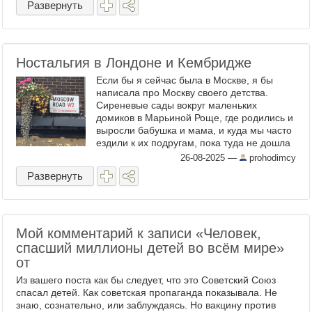
Развернуть
Ностальгия в Лондоне и Кембридже
Если бы я сейчас была в Москве, я бы
написала про Москву своего детства.
Сиреневые сады вокруг маленьких
домиков в Марьиной Роще, где родились и
выросли бабушка и мама, и куда мы часто
ездили к их подругам, пока туда не дошла
городская застройка. Это Арбатские
26-08-2025
—
prohodimcy
переулки детства моего папы ...
Развернуть
Мой комментарий к записи «Человек,
спасший миллионы детей во всём мире»
от
Из вашего поста как бы следует, что это Советский Союз
спасал детей. Как советская пропаганда показывала. Не
знаю, сознательно, или заблуждаясь. Но вакцину против