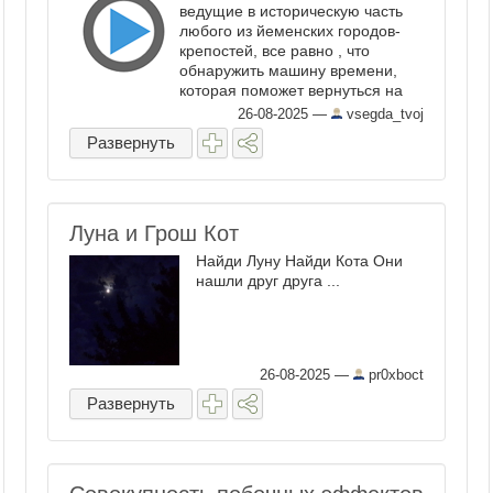
ведущие в историческую часть
любого из йеменских городов-
крепостей, все равно , что
обнаружить машину времени,
которая поможет вернуться на
несколько веков назад.
26-08-2025
—
vsegda_tvoj
«Манхэттен пустыни» до сих
Развернуть
может похвастаться глиняными
небоскребами, старинными ...
Луна и Грош Кот
Найди Луну Найди Кота Они
нашли друг друга ...
26-08-2025
—
pr0xboct
Развернуть