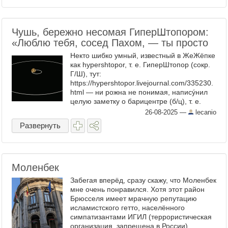
Чушь, бережно несомая ГиперШтопором:
«Люблю тебя, сосед Пахом, — ты просто
Некто шибко умный, известный в ЖеЖёпке
как hypershtopor, т. е. ГиперШтопор (сокр.
Г/Ш), тут:
https://hypershtopor.livejournal.com/335230.
html — ни рожна не понимая, написýнил
целую заметку о барицентре (б/ц), т. е.
центре масс (ц/м) системы вращающихся
26-08-2025
—
lecanio
относительно друг друга ...
Развернуть
Моленбек
Забегая вперёд, сразу скажу, что Моленбек
мне очень понравился. Хотя этот район
Брюсселя имеет мрачную репутацию
исламистского гетто, населённого
симпатизантами ИГИЛ (террористическая
организация, запрещена в России).