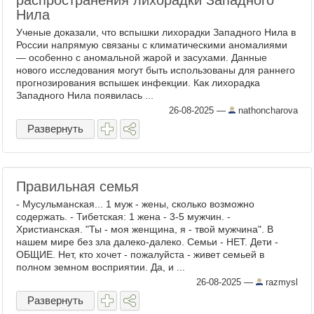
распространения лихорадки Западного
Нила
Ученые доказали, что вспышки лихорадки Западного Нила в
России напрямую связаны с климатическими аномалиями
— особенно с аномальной жарой и засухами. Данные
нового исследования могут быть использованы для раннего
прогнозирования вспышек инфекции. Как лихорадка
Западного Нила появилась ...
26-08-2025
—
nathoncharova
Развернуть
Правильная семья
- Мусульманская... 1 муж - жены, сколько возможно
содержать. - Тибетская: 1 жена - 3-5 мужчин. -
Христианская. "Ты - моя женщина, я - твой мужчина". В
нашем мире без зла далеко-далеко. Семьи - НЕТ. Дети -
ОБЩИЕ. Нет, кто хочет - пожалуйста - живет семьей в
полном земном восприятии. Да, и ...
26-08-2025
—
razmysl
Развернуть