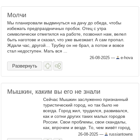
Молчи
Мы планировали выдвинуться на дачу до обеда, чтобы
избежать предпраздничных пробок. Отец с утра
символически отметился на работе, позвонил нам, велел
быть наготове и сказал, что уже выезжает. А сам пропал.
Ждали час, другой… Трубку он не брал, а потом и вовсе
стал недоступен. Мать вся ...
26-08-2025
—
e-hova
Развернуть
Мышкин, каким вы его не знали
Сейчас Мышкин заслуженно признанный
туристический город, но так было не
всегда. Город жил, трудился, развивался,
как и сотни других таких малых городов
России. Свои проблемы, свои скандалы,
как, впрочем и везде. То, чем живёт город,
главные предприятия вообще находятся
26-08-2025
—
russiantowns
вне зоны видимости ...