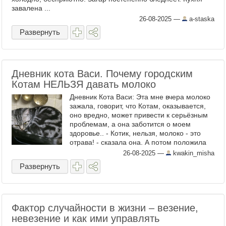
завалена ...
26-08-2025
—
a-staska
Развернуть
Дневник кота Васи. Почему городским
Котам НЕЛЬЗЯ давать молоко
Дневник Кота Васи: Эта мне вчера молоко
зажала, говорит, что Котам, оказывается,
оно вредно, может привести к серьёзным
проблемам, а она заботится о моем
здоровье.. - Котик, нельзя, молоко - это
отрава! - сказала она. А потом положила
вторую пачку Вискаса... Почему ...
26-08-2025
—
kwakin_misha
Развернуть
Фактор случайности в жизни – везение,
невезение и как ими управлять