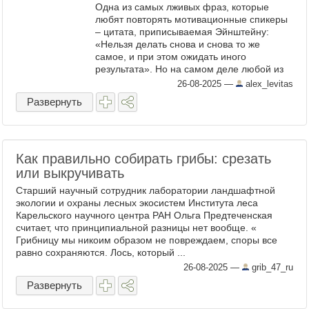
Одна из самых лживых фраз, которые
любят повторять мотивационные спикеры
– цитата, приписываемая Эйнштейну:
«Нельзя делать снова и снова то же
самое, и при этом ожидать иного
результата». Но на самом деле любой из
нас знает – из собственного опыта – что
26-08-2025
—
alex_levitas
жизнь устроена немного иначе. И в ...
Развернуть
Как правильно собирать грибы: срезать
или выкручивать
Старший научный сотрудник лаборатории ландшафтной
экологии и охраны лесных экосистем Института леса
Карельского научного центра РАН Ольга Предтеченская
считает, что принципиальной разницы нет вообще. «
Грибницу мы никоим образом не повреждаем, споры все
равно сохраняются. Лось, который ...
26-08-2025
—
grib_47_ru
Развернуть