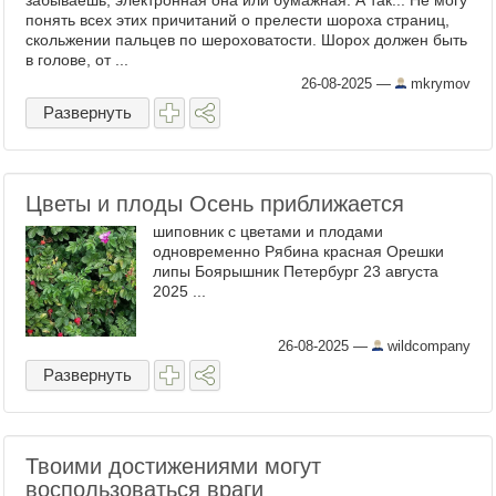
забываешь, электронная она или бумажная. А так... Не могу
понять всех этих причитаний о прелести шороха страниц,
скольжении пальцев по шероховатости. Шорох должен быть
в голове, от ...
26-08-2025
—
mkrymov
Развернуть
Цветы и плоды Осень приближается
шиповник с цветами и плодами
одновременно Рябина красная Орешки
липы Боярышник Петербург 23 августа
2025 ...
26-08-2025
—
wildcompany
Развернуть
Твоими достижениями могут
воспользоваться враги