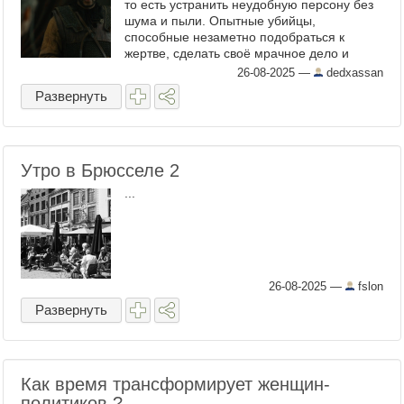
то есть устранить неудобную персону без
шума и пыли. Опытные убийцы,
способные незаметно подобраться к
жертве, сделать своё мрачное дело и
сразу исчезнуть. В свежем сериале
26-08-2025
—
dedxassan
"Король и завоеватель", действие ...
Развернуть
Утро в Брюсселе 2
...
26-08-2025
—
fslon
Развернуть
Как время трансформирует женщин-
политиков ?