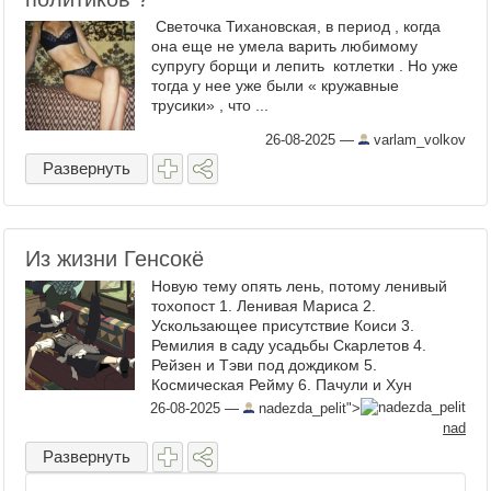
Светочка Тихановская, в период , когда
она еще не умела варить любимому
супругу борщи и лепить котлетки . Но уже
тогда у нее уже были « кружавные
трусики» , что ...
26-08-2025
—
varlam_volkov
Развернуть
Из жизни Генсокё
Новую тему опять лень, потому ленивый
тохопост 1. Ленивая Мариса 2.
Ускользающее присутствие Коиси 3.
Ремилия в саду усадьбы Скарлетов 4.
Рейзен и Тэви под дождиком 5.
Космическая Рейму 6. Пачули и Хун
Мейлин 7. Еики-сама 8. Небесная Рейму 9.
26-08-2025
—
nadezda_pelit">
Сырно ...
nad
Развернуть