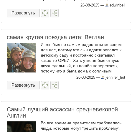
Правда лишь то, что практически все
26-08-2025
—
edwinbell
террористы, совершавшие терракты в ...
Развернуть
самая крутая поездка лета: Ветлан
Июль был не самым радостным месяцем
для нас, потому что сын адаптировался к
детскому саду и постоянно схватывал
какие-то ОРВИ. Хоть у меня был отпуск
двухнедельный, он пошёл наперекосяк,
потому что я была дома с сопливым
нашим пареньком. На работе уговорила
26-08-2025
—
jennifer_hot
начальство ...
Развернуть
Самый лучший ассассин средневековой
Англии
Во все времена правителям требовались
люди, которые могут "решить проблему",