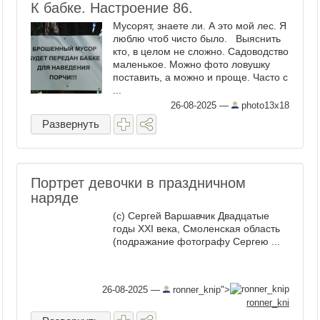
К бабке. Настроение 86.
Мусорят, знаете ли. А это мой лес. Я
люблю чтоб чисто было. Выяснить
кто, в целом не сложно. Садоводство
маленькое. Можно фото ловушку
поставить, а можно и проще. Часто с
...
26-08-2025
—
photo13x18
Развернуть
Портрет девочки в праздничном
наряде
(с) Сергей Варшавчик Двадцатые
годы ХХI века, Смоленская область
(подражание фотографу Сергею ...
26-08-2025
—
ronner_knip">
ronner_kni