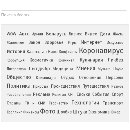
Авто
Беларусь
WOW
Бизнес
Видео
Дети
Армия
Жесть
Интернет
Закон
Здоровье
Животные
Игры
Искусство
Коронавирус
История
Казахстан
Кино
Конфликты
Кулинария
Ликбез
Косметичка
Коррупция
Криминал
Мнения
Лытдыбр
Медицина
Литература
Музыка
Наука
Общество
Отдых
Отношения
Персоны
Олимпиада
Политика
Происшествия
Путешествия
Природа
Разное
Реклама
Сиськи
События
Спорт
Разоблачения
Религия
СНГ
Технологии
Страны
Транспорт
ТВ и СМИ
Творчество
Фото
Штуки
Шоубиз
Экономика
Троллинг
Финансы
Юмор