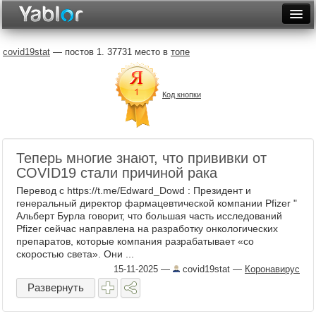
Разместить статью
Войти
covid19stat
— постов 1. 37731 место в
топе
Неделя
Код кнопки
Месяц
Рейтинги
Архив
Теперь многие знают, что прививки от
COVID19 стали причиной рака
Фототоп
Перевод с https://t.me/Edward_Dowd : Президент и
генеральный директор фармацевтической компании Pfizer "
Видеотоп
Альберт Бурла говорит, что большая часть исследований
Pfizer сейчас направлена ​​на разработку онкологических
препаратов, которые компания разрабатывает «со
скоростью света». Они ...
15-11-2025
—
covid19stat
—
Коронавирус
Развернуть